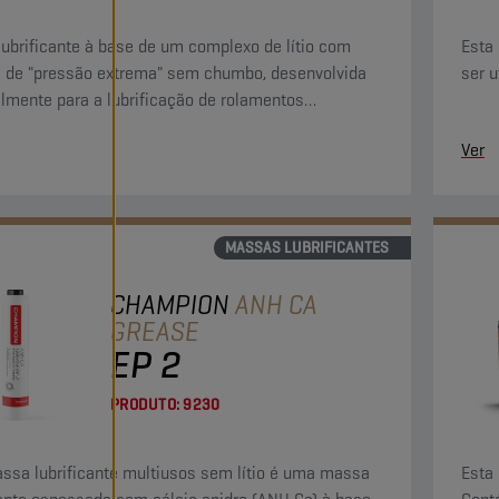
ubrificante à base de um complexo de lítio com
Esta 
s de "pressão extrema" sem chumbo, desenvolvida
ser u
lmente para a lubrificação de rolamentos
ntes de veículos.
Ver
MASSAS LUBRIFICANTES
CHAMPION
ANH CA
GREASE
EP 2
PRODUTO:
9230
ssa lubrificante multiusos sem lítio é uma massa
Esta