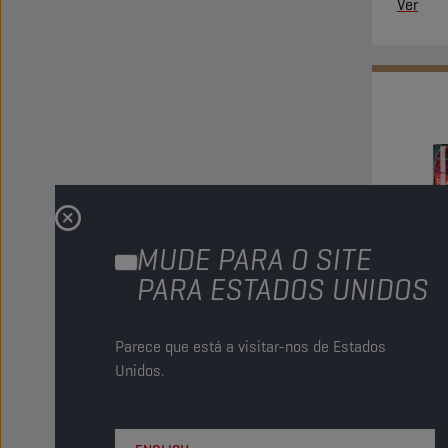
Ver
MUDE PARA O SITE
PARA ESTADOS UNIDOS
Esta ma
lubrifi
de óleo
Parece que está a visitar-nos de Estados
Unidos.
Ver