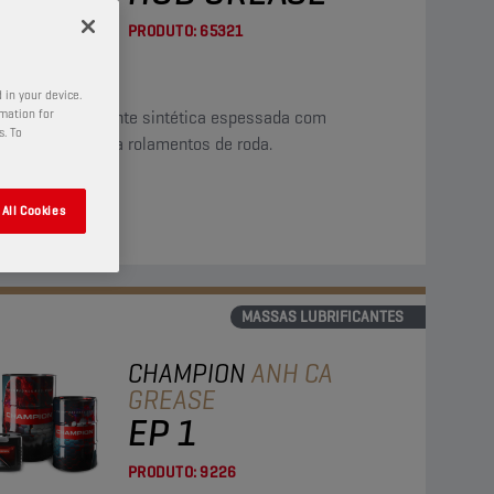
PRODUTO:
65321
 in your device.
rmation for
massa lubrificante sintética espessada com
s. To
exo de lítio para rolamentos de roda.
All Cookies
MASSAS LUBRIFICANTES
CHAMPION
ANH CA
GREASE
EP 1
PRODUTO:
9226