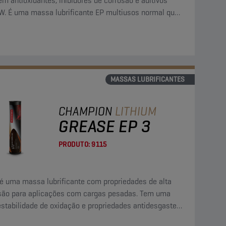
m antioxidantes, inibidores de corrosão e aditivos
W. É uma massa lubrificante EP multiusos normal que
ser utilizada em diversas aplicações.
MASSAS LUBRIFICANTES
CHAMPION
LITHIUM
GREASE EP 3
PRODUTO:
9115
 é uma massa lubrificante com propriedades de alta
são para aplicações com cargas pesadas. Tem uma
estabilidade de oxidação e propriedades antidesgaste
de assegurar uma lubrificação duradoura.