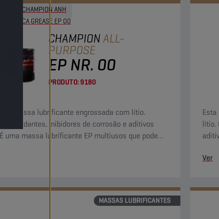
UÍDO
CHAMPION ANH
CA GREASE EP 00
CHAMPION
ALL-
PURPOSE
EP NR. 00
PRODUTO:
9180
uma massa lubrificante engrossada com lítio.
Esta
antioxidantes, inibidores de corrosão e aditivos
lítio
É uma massa lubrificante EP multiusos que pode
aditi
lizada em diversas aplicações.
Ver
MASSAS LUBRIFICANTES