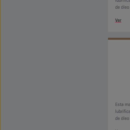
lubrifi
de óleo
Ver
Esta ma
lubrifi
de óleo