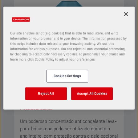
Our site enables script (e.g. cookies) that is able to read, store, and write
information on your browser and in your device. The information processed by
this script includes data related to your browsing activity. We use this
information for various purposes. You can reject all non-essential processing
by choosing to accept only necessary cookies. To personalize your choice and
learn more click Cookie Policy to adjust your preferences.
Cookies Settings
CHAMPION
WINDSCREEN
CONCENTRATE
Reject All
Accept All Cookies
PRODUTO:
50200
Um poderoso concentrado anticongelante lava-
para-brisas que pode ser utilizado durante o
ano inteiro, com proteção contra o gelo opcional