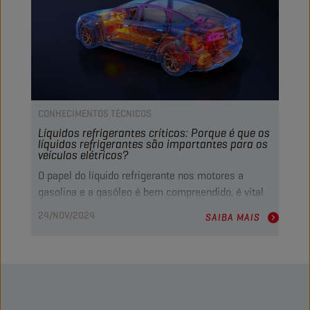
CONHECIMENTOS TÉCNICOS
Líquidos refrigerantes críticos: Porque é que os
líquidos refrigerantes são importantes para os
veículos elétricos?
O papel do líquido refrigerante nos motores a
gasolina e a gasóleo é bem compreendido, é vital
para manter a temperatura do motor, mas e os
24/NOV/2024
SAIBA MAIS
veículos elétricos? Hoje, discutimos o papel do
líquido refrigerante nesta tecnologia de grupo
motopropulsor cada vez mais popular.