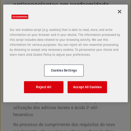
anticongelantes em conformidade
com a mais recente legislação da
União Europeia. Esta gama inclui
Our site enables script (e.g. cookies) that is able to read, store, and write
formulações de última geração
information on your browser and in your device. The information processed by
this script includes data related to your browsing activity. We use this
prontas para servir os motores de
information for various purposes. You can reject all non-essential processing
by choosing to accept only necessary cookies. To personalize your choice and
automóveis de passageiros, veículos
learn more click Cookie Policy to adjust your preferences.
pesados e motociclos.
Cookies Settings
O QUE MUDÁMOS E POR QUÊ?
Reject All
Accept All Cookies
Por razões ambientais e de segurança, os mais
recentes regulamentos da União Europeia proíbem a
utilização dos aditivos borato e ácido 2-etil-
hexanóico.
No processo de cumprimento dos requisitos do novo