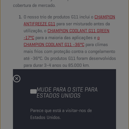
cobertura de mercado.
O nosso trio de produtos G11 inclui o
CHAMPION
ANTIFREEZE G11
para ser misturado antes da
utilização, o
CHAMPION COOLANT G11 GREEN
-17°C
para a maioria das aplicações e
o
CHAMPION COOLANT G11 -36°C
para climas
mais frios com proteção contra o congelamento
até -36°C. Os produtos G11 foram desenvolvidos
para durar 3-4 anos ou 85.000 km.
Os nossos fluidos G12+ contêm inibidor de
ácido orgânico (OAT) para uma melhor proteção
MUDE PARA O SITE PARA
a longo prazo em relação aos refrigerantes G11.
ESTADOS UNIDOS
Isto significa uma vida útil de 4-6 anos ou
250.000 km para automóveis de passageiros,
mas até 650.000 km para camiões. A nossa
Parece que está a visitar-nos de
gama contém o
CHAMPION ANTIFREEZE G12+
Estados Unidos.
LL
que deve ser misturado pelo utilizador e
o