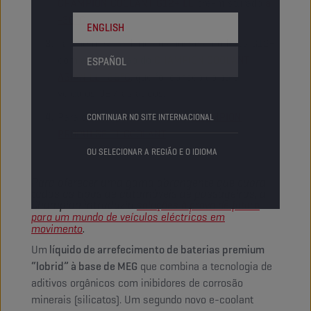
CHAMPION COOLANT G12+ LL
pré-misturado
a
-36°C
.
ENGLISH
Também expandimos os nossos produtos G12+
com a introdução do
CHAMPION COOLANT
ESPAÑOL
ASIAN LL -36°C
, que foi concebido para
veículos OEM asiáticos.
Para os motociclos, temos o
CHAMPION
CONTINUAR NO SITE INTERNACIONAL
PROPULSE TT COOLANT
.
OU SELECIONAR A REGIÃO E O IDIOMA
Para oferecer uma gama abrangente que cubra
todos os tipos de automóveis de passageiros, a
Champion introduziu
soluções à prova de futuro
para um mundo de veículos eléctricos em
.
movimento
Um
líquido de arrefecimento de baterias premium
“lobrid” à base de MEG
que combina a tecnologia de
aditivos orgânicos com inibidores de corrosão
minerais (silicatos). Um segundo novo e-coolant