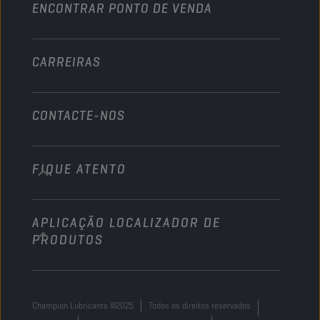
ENCONTRAR PONTO DE VENDA
Náutico
Outros
CARREIRAS
CONTACTE-NOS
FIQUE ATENTO
info@championlubes.com
+32 3 870 00 20
APLICAÇÃO LOCALIZADOR DE
Georges Gilliotstraat, 52 2620 Hemiksem
PRODUTOS
Belgium
Champion Lubricants ©2025
Todos os direitos reservados