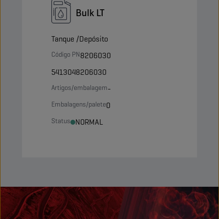
Bulk LT
Tanque /Depósito
Código PN
8206030
5413048206030
Artigos/embalagem
-
Embalagens/palete
0
Status
NORMAL