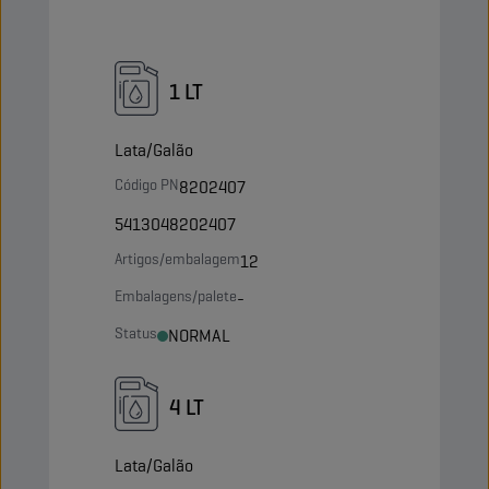
1 LT
Lata/Galão
Código PN
8202407
5413048202407
Artigos/embalagem
12
Embalagens/palete
-
Status
NORMAL
4 LT
Lata/Galão