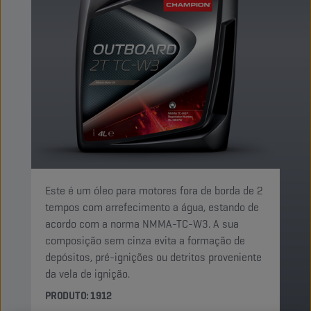
Este é um óleo para motores fora de borda de 2
tempos com arrefecimento a água, estando de
acordo com a norma NMMA-TC-W3. A sua
composição sem cinza evita a formação de
depósitos, pré-ignições ou detritos proveniente
da vela de ignição.
PRODUTO: 1912