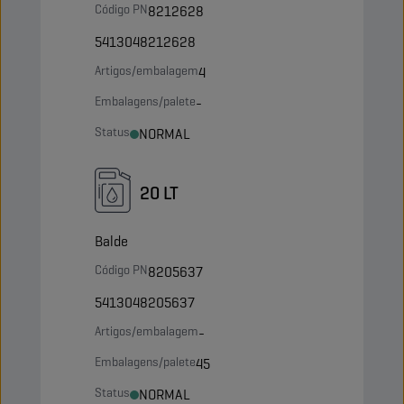
Código PN
8212628
5413048212628
Artigos/embalagem
4
Embalagens/palete
-
Status
NORMAL
20 LT
Balde
Código PN
8205637
5413048205637
Artigos/embalagem
-
Embalagens/palete
45
Status
NORMAL