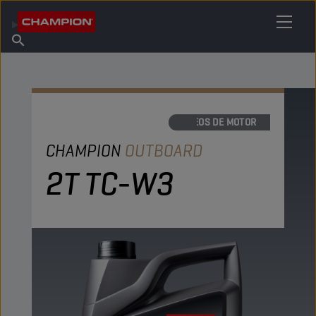
ENCONTRE O SEU LUBRIFICANTE
Encontrar ponto de venda
Sobre a Champion
Produtos
português
Novidades
ÓLEOS DE MOTOR
CHAMPION
OUTBOARD
2T TC-W3