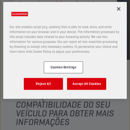
Ver tamanhos e embalagens disponíveis
ENCONTRAR PONTO DE VENDA
Our site enables script (e.g. cookies) that is able to read, store, and write
information on your browser and in your device. The information processed by
this script includes data related to your browsing activity. We use this
TDS
MSDS
information for various purposes. You can reject all non-essential processing
by choosing to accept only necessary cookies. To personalize your choice and
learn more click Cookie Policy to adjust your preferences.
Cookies Settings
Reject All
Accept All Cookies
VERIFIQUE A
COMPATIBILIDADE DO SEU
VEÍCULO PARA OBTER MAIS
INFORMAÇÕES