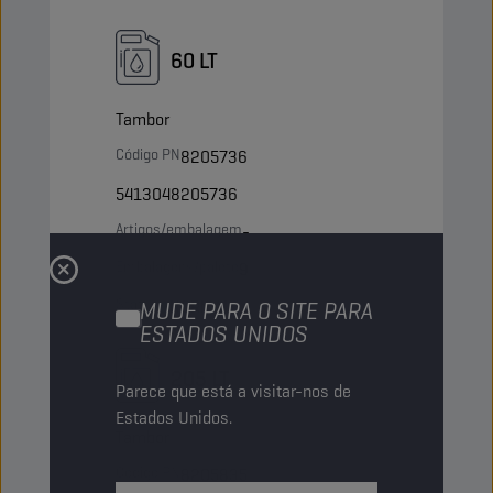
60 LT
Tambor
Código PN
8205736
5413048205736
Artigos/embalagem
-
Embalagens/palete
9
Status
NORMAL
MUDE PARA O SITE PARA
ESTADOS UNIDOS
205 LT
Parece que está a visitar-nos de
Estados Unidos.
Tambor
Código PN
8205835