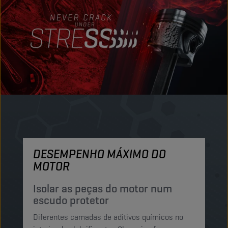
DESEMPENHO MÁXIMO DO
M
MOTOR
P
e
Isolar as peças do motor num
escudo protetor
Os
Diferentes camadas de aditivos químicos no
C