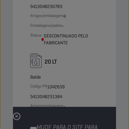
5413048230783
Artigos/embalagem
4
Embalagens/palete
-
Status
DESCONTINUADO PELO
FABRICANTE
20 LT
Balde
Código PN
1042639
5413048231384
Artigos/embalagem
-
Embalagens/palete
45
Status
ARTIGO A DESCONTINUAR
MUDE PARA O SITE PARA