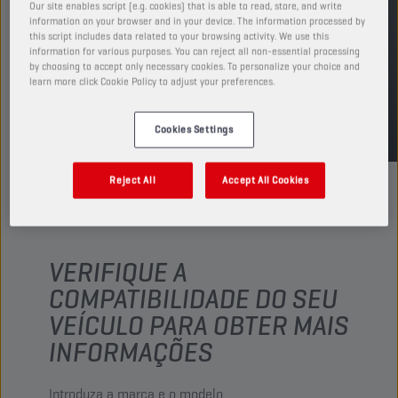
Our site enables script (e.g. cookies) that is able to read, store, and write
information on your browser and in your device. The information processed by
ENCONTRAR PONTO DE VENDA
this script includes data related to your browsing activity. We use this
information for various purposes. You can reject all non-essential processing
by choosing to accept only necessary cookies. To personalize your choice and
learn more click Cookie Policy to adjust your preferences.
TDS
MSDS
Cookies Settings
Reject All
Accept All Cookies
VERIFIQUE A
COMPATIBILIDADE DO SEU
VEÍCULO PARA OBTER MAIS
INFORMAÇÕES
Introduza a marca e o modelo