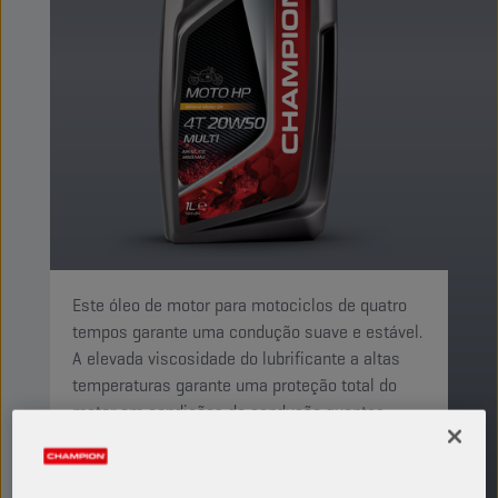
Este óleo de motor para motociclos de quatro
tempos garante uma condução suave e estável.
A elevada viscosidade do lubrificante a altas
temperaturas garante uma proteção total do
motor em condições de condução quentes.
PRODUTO: 29140
Ver tamanhos e embalagens disponíveis