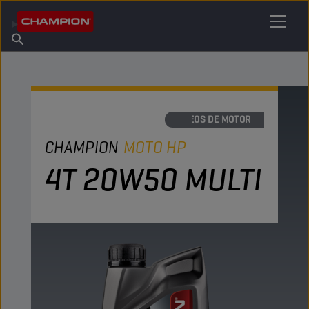
ENCONTRE O SEU LUBRIFICANTE
Encontrar ponto de venda
Sobre a Champion
Produtos
português
Novidades
ÓLEOS DE MOTOR
CHAMPION
MOTO HP
4T 20W50 MULTI