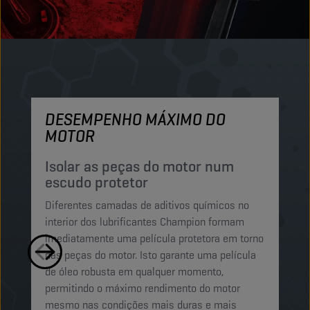
DESEMPENHO MÁXIMO DO
M
MOTOR
P
e
Isolar as peças do motor num
escudo protetor
Os
Diferentes camadas de aditivos químicos no
C
interior dos lubrificantes Champion formam
pa
imediatamente uma película protetora em torno
is
das peças do motor. Isto garante uma película
o 
de óleo robusta em qualquer momento,
mo
permitindo o máximo rendimento do motor
mo
mesmo nas condições mais duras e mais