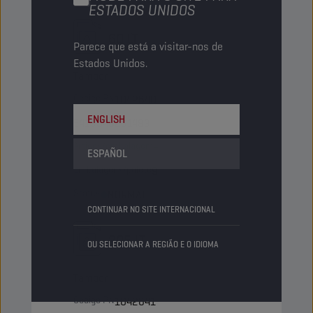
ESTADOS UNIDOS
60 LT
Parece que está a visitar-nos de
Estados Unidos.
Tambor
Código PN
1042640
ENGLISH
5413048231483
Artigos/embalagem
-
ESPAÑOL
Embalagens/palete
9
Status
NORMAL
CONTINUAR NO SITE INTERNACIONAL
205 LT
OU SELECIONAR A REGIÃO E O IDIOMA
Tambor
Código PN
1042641