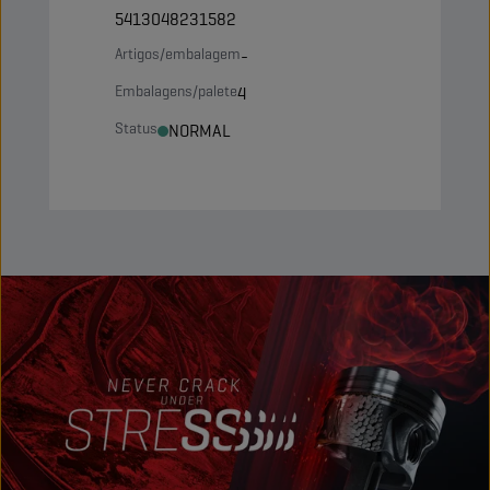
5413048231582
Artigos/embalagem
-
Embalagens/palete
4
Status
NORMAL