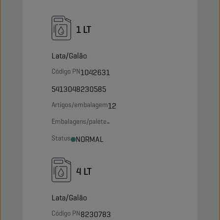
1 LT
Lata/Galão
Código PN
1042631
5413048230585
Artigos/embalagem
12
Embalagens/palete
-
Status
NORMAL
4 LT
Lata/Galão
Código PN
8230783