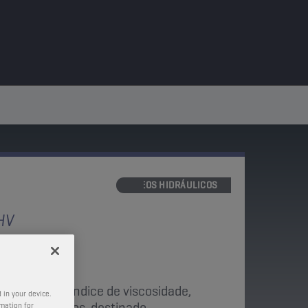
ÓLEOS HIDRÁULICOS
HV
um elevado índice de viscosidade,
 in your device.
s selecionados, destinado
rmation for