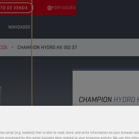
TO DE VENDA
PORTUGUÊS
NOVIDADES
COS
CHAMPION HYDRO HV ISO 37
CHAMPION
HYDRO 
ISO 37
Um óleo parafínico com 
les script (e.g. cookies) that is able to read, store, and write information on your browser and
baseado em ingrediente
on processed by this script includes data related to your browsing activity. We use this info