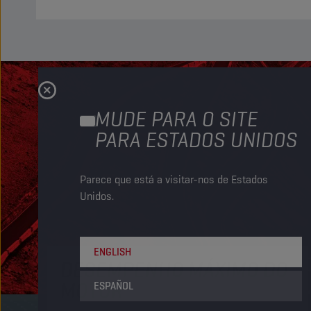
MUDE PARA O SITE
PARA ESTADOS UNIDOS
Parece que está a visitar-nos de Estados
Unidos.
ENGLISH
DESEMPENHO MÁXIMO DO
MOTOR
ESPAÑOL