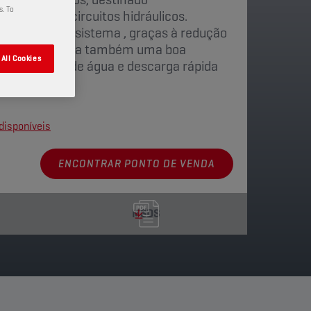
s. To
ilização em circuitos hidráulicos.
 limpeza do sistema , graças à redução
itos. Demonstra também uma boa
All Cookies
m, separação de água e descarga rápida
disponíveis
ENCONTRAR PONTO DE VENDA
MSDS