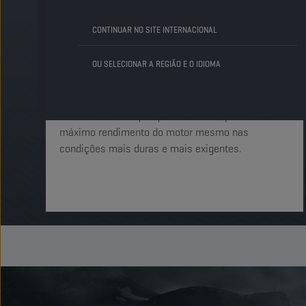
Isolar as peças do motor num
escudo protetor
CONTINUAR NO SITE INTERNACIONAL
Diferentes camadas de aditivos químicos no
OU SELECIONAR A REGIÃO E O IDIOMA
interior dos lubrificantes Champion formam
imediatamente uma película protetora em torno
das peças do motor. Isto garante uma película de
óleo robusta em qualquer momento, permitindo o
máximo rendimento do motor mesmo nas
condições mais duras e mais exigentes.