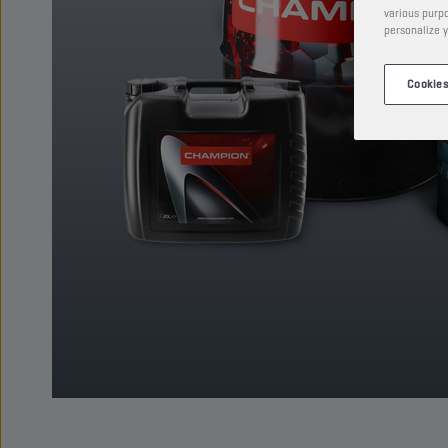
various purpo
personalize y
Cookies