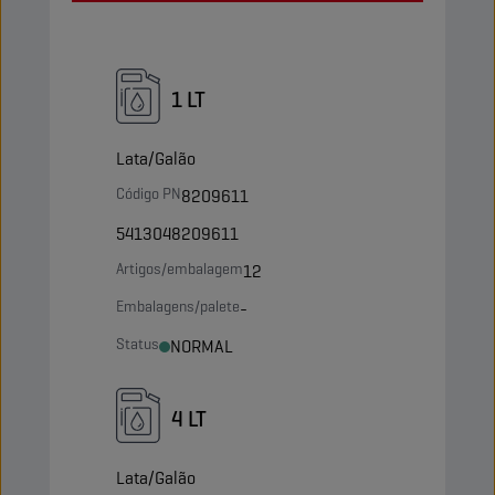
1 LT
Lata/Galão
Código PN
8209611
5413048209611
Artigos/embalagem
12
Embalagens/palete
-
Status
NORMAL
4 LT
Lata/Galão