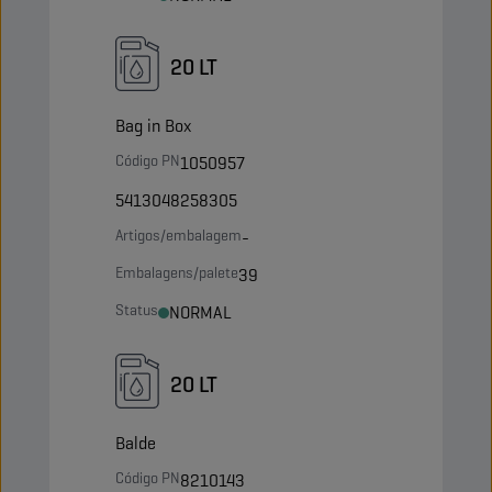
20 LT
Bag in Box
Código PN
1050957
5413048258305
Artigos/embalagem
-
Embalagens/palete
39
Status
NORMAL
20 LT
Balde
Código PN
8210143