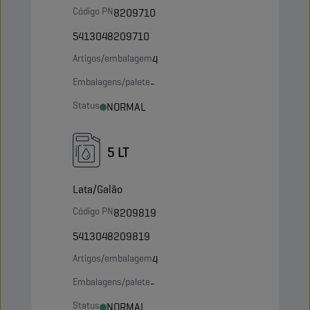
Código PN
8209710
5413048209710
Artigos/embalagem
4
Embalagens/palete
-
Status
NORMAL
5 LT
Lata/Galão
Código PN
8209819
5413048209819
Artigos/embalagem
4
Embalagens/palete
-
Status
NORMAL