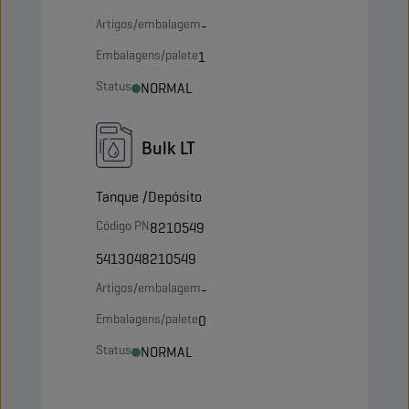
Artigos/embalagem
-
Embalagens/palete
1
Status
NORMAL
Bulk LT
Tanque /Depósito
Código PN
8210549
5413048210549
Artigos/embalagem
-
Embalagens/palete
0
Status
NORMAL