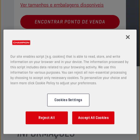
Ver tamanhos e embalagens disponíveis
ENCONTRAR PONTO DE VENDA
TDS
MSDS
Our site enables script (e.g. cookies) that is able to read, store, and write
information on your browser and in your device. The information processed by
this script includes data related to your browsing activity. We use this
information for various purposes. You can reject all non-essential processing
by choosing to accept only necessary cookies. To personalize your choice and
learn more click Cookie Policy to adjust your preferences.
Cookies Settings
VERIFIQUE A
COMPATIBILIDADE DO SEU
Reject All
Accept All Cookies
VEÍCULO PARA OBTER MAIS
INFORMAÇÕES