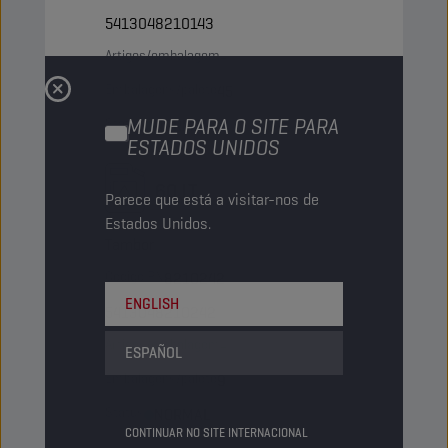
5413048210143
Artigos/embalagem
-
Embalagens/palete
45
MUDE PARA O SITE PARA
Status
NORMAL
ESTADOS UNIDOS
60 LT
Parece que está a visitar-nos de
Estados Unidos.
Tambor
Código PN
8210242
ENGLISH
5413048210242
Artigos/embalagem
-
ESPAÑOL
Embalagens/palete
9
Status
NORMAL
CONTINUAR NO SITE INTERNACIONAL