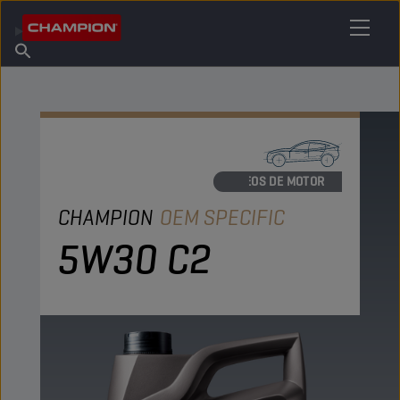
ENCONTRE O SEU LUBRIFICANTE
Encontrar ponto de venda
Sobre a Champion
Produtos
português
Novidades
ÓLEOS DE MOTOR
CHAMPION
OEM SPECIFIC
5W30 C2