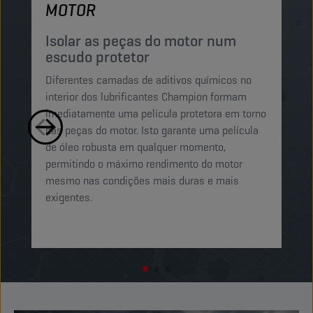
MOTOR
P
e
Isolar as peças do motor num
escudo protetor
Os
Diferentes camadas de aditivos químicos no
C
interior dos lubrificantes Champion formam
pa
imediatamente uma película protetora em torno
is
das peças do motor. Isto garante uma película
o 
de óleo robusta em qualquer momento,
mo
permitindo o máximo rendimento do motor
mo
mesmo nas condições mais duras e mais
exigentes.