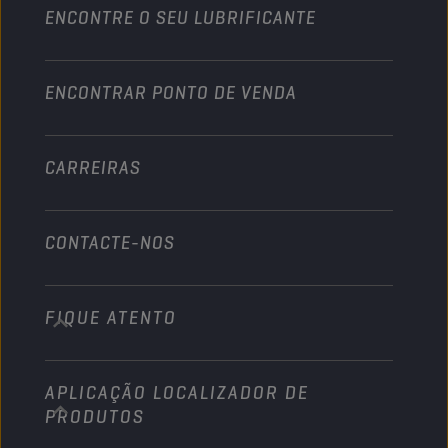
Motociclo & Veículo todo-o-terreno
ENCONTRE O SEU LUBRIFICANTE
Pesados
Torne-se distribuidor
Indústria
ENCONTRAR PONTO DE VENDA
Náutico
Outros
CARREIRAS
CONTACTE-NOS
FIQUE ATENTO
info@championlubes.com
+32 3 870 00 20
APLICAÇÃO LOCALIZADOR DE
Georges Gilliotstraat, 52 2620 Hemiksem
PRODUTOS
Belgium