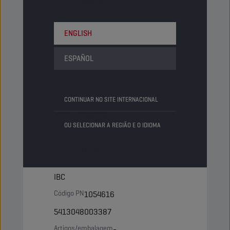
205 LT
Tambor
ENGLISH
Código PN
1054615
ESPAÑOL
5413048003370
Artigos/embalagem
-
Embalagens/palete
4
CONTINUAR NO SITE INTERNACIONAL
Status
NORMAL
OU SELECIONAR A REGIÃO E O IDIOMA
1000 LT
IBC
Código PN
1054616
5413048003387
Artigos/embalagem
-