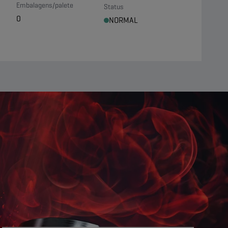
Embalagens/palete
Status
0
NORMAL