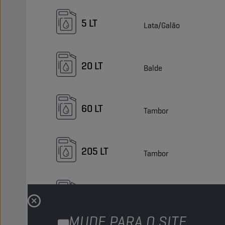
5 LT
Lata/Galão
20 LT
Balde
60 LT
Tambor
205 LT
Tambor
1000 LT
IBC
MUDE PARA O SITE