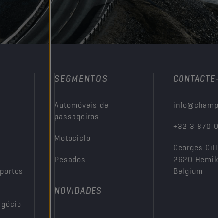
SEGMENTOS
CONTACTE
Automóveis de
info@champ
passageiros
+32 3 870 
Motociclo
Georges Gill
Pesados
2620 Hemi
portos
Belgium
NOVIDADES
egócio