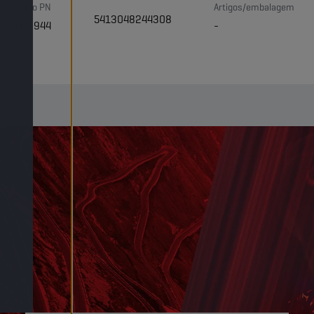
Código PN
Artigos/embalagem
5413048244308
1043944
-