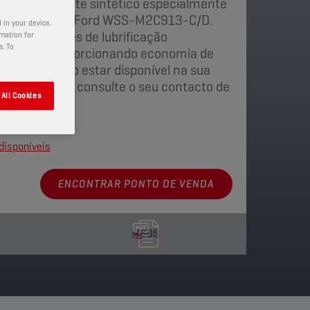
ante totalmente sintético especialmente
especificações Ford WSS-M2C913-C/D.
 in your device.
s propriedades de lubrificação
rmation for
s. To
lhoradas, proporcionando economia de
to poderá não estar disponível na sua
 informações, consulte o seu contacto de
All Cookies
disponíveis
ENCONTRAR PONTO DE VENDA
MSDS