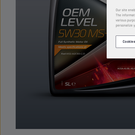
Our site enab
The informati
various purpo
personalize y
Cookies