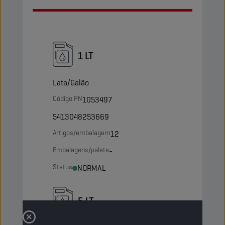
1 LT
Lata/Galão
Código PN
1053497
5413048253669
Artigos/embalagem
12
Embalagens/palete
-
Status
NORMAL
5 LT