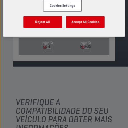
PRODUTO: 65524
Cookies Settings
Ver tamanhos e embalagens disponíveis
Reject All
Accept All Cookies
ENCONTRAR PONTO DE VENDA
TDS
MSDS
VERIFIQUE A
COMPATIBILIDADE DO SEU
VEÍCULO PARA OBTER MAIS
INFORMAÇÕES