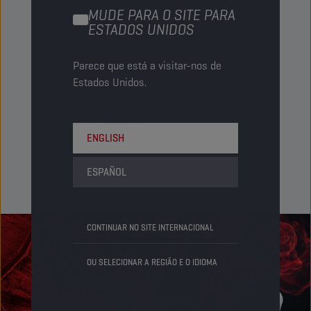
Lata/Galão
MUDE PARA O SITE PARA
Código PN
ESTADOS UNIDOS
1053498
5413048253867
Parece que está a visitar-nos de
Artigos/embalagem
4
Estados Unidos.
Embalagens/palete
-
Status
NORMAL
ENGLISH
ESPAÑOL
CONTINUAR NO SITE INTERNACIONAL
OU SELECIONAR A REGIÃO E O IDIOMA