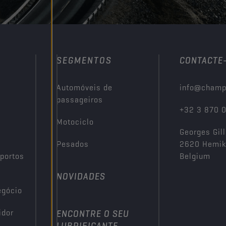
SEGMENTOS
CONTACTE
Automóveis de
info@champ
passageiros
+32 3 870 
Motociclo
Georges Gill
Pesados
2620 Hemi
portos
Belgium
NOVIDADES
egócio
idor
ENCONTRE O SEU
LUBRIFICANTE