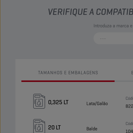
VERIFIQUE A COMPATI
Introduza a marca e
TAMANHOS E EMBALAGENS
Cód
0,325 LT
Lata/Galão
82
Cód
20 LT
Balde
10