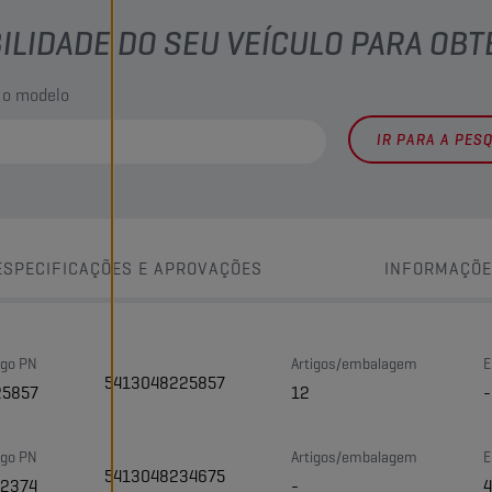
BILIDADE DO SEU VEÍCULO PARA OB
 o modelo
IR PARA A PES
ESPECIFICAÇÕES E APROVAÇÕES
INFORMAÇÕE
igo PN
Artigos/embalagem
E
5413048225857
25857
12
-
igo PN
Artigos/embalagem
E
5413048234675
42374
-
4