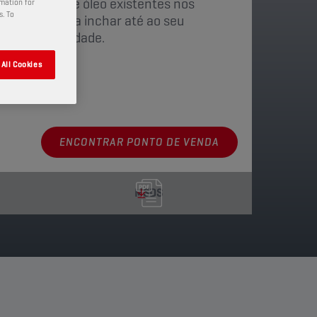
oqueia fugas de óleo existentes nos
rmation for
s. To
es voltarem a inchar até ao seu
erar flexibilidade.
All Cookies
disponíveis
ENCONTRAR PONTO DE VENDA
MSDS