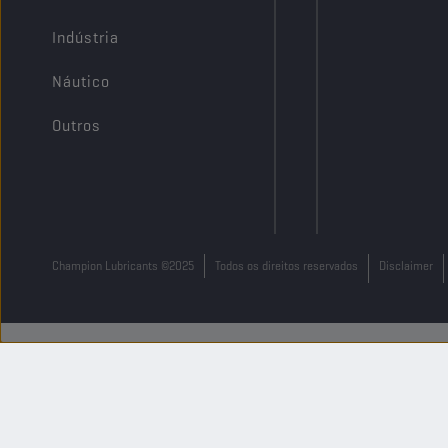
Indústria
Náutico
Outros
Champion Lubricants ©2025
Todos os direitos reservados
Disclaimer