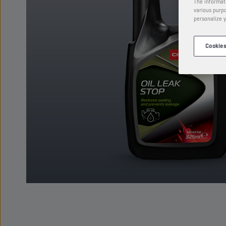
The informati
various purpo
personalize y
Cookies