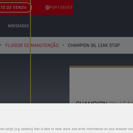
TO DE VENDA
PORTUGUÊS
NOVIDADES
FLUIDOS DE MANUTENÇÃO
CHAMPION OIL LEAK STOP
CHAMPION
OIL LEA
STOP
les script (e.g. cookies) that is able to read, store, and write information on your browser and