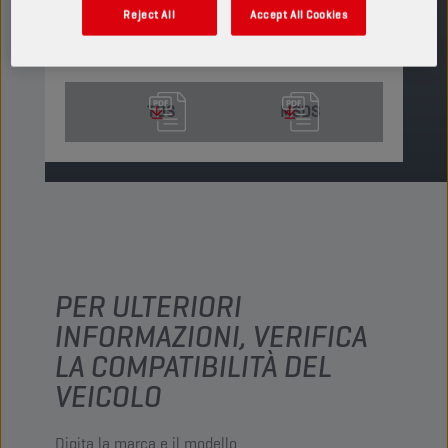
Reject All
Accept All Cookies
TROVA UN PUNTO VENDITA
TDS
MSDS
PER ULTERIORI
INFORMAZIONI, VERIFICA
LA COMPATIBILITÀ DEL
VEICOLO
Digita la marca e il modello