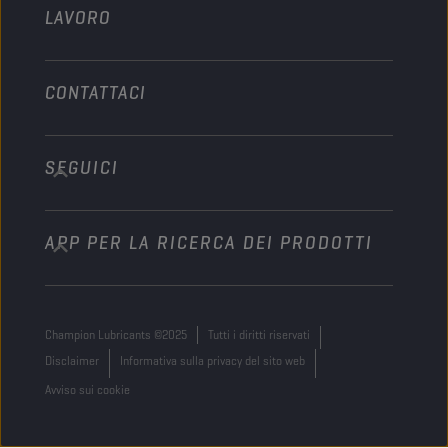
LAVORO
CONTATTACI
SEGUICI
info@championlubes.com
+32 3 870 00 20
APP PER LA RICERCA DEI PRODOTTI
Georges Gilliotstraat, 52 2620 Hemiksem
Belgium
Champion Lubricants ©2025
Tutti i diritti riservati
Disclaimer
Informativa sulla privacy del sito web
Avviso sui cookie