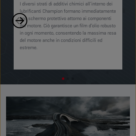
I diversi strati di additivi chimici all’interno dei
Ch
lubrificanti Champion formano immediatamente
mi
uno schermo protettivo attorno ai componenti
si
del motore. Ciò garantisce un film d’olio robusto
li
in ogni momento, consentendo la massima resa
mo
del motore anche in condizioni difficili ed
ot
estreme. ​​