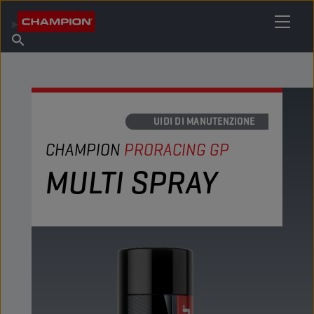
TROVA IL TUO LUBRIFICANTE
Trova un punto vendita
Informazioni su Champion
Prodotti
italiano
Notizie
LIQUIDI DI MANUTENZIONE
CHAMPION
PRORACING GP
MULTI SPRAY