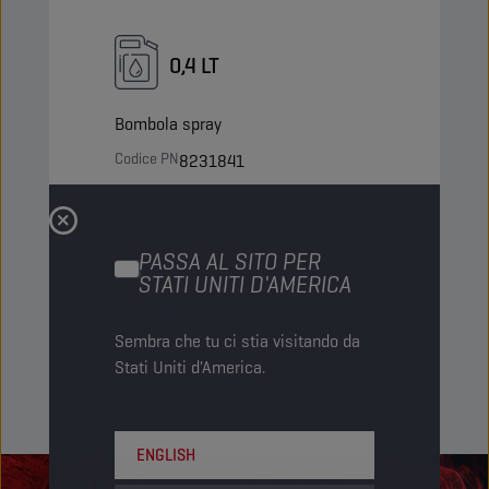
0,4 LT
Bombola spray
Codice PN
8231841
5413048231841
Articoli/pacco
12
PASSA AL SITO PER
Pacchi/pallet
-
STATI UNITI D'AMERICA
Status
NORMALE
Sembra che tu ci stia visitando da
Stati Uniti d'America.
ENGLISH