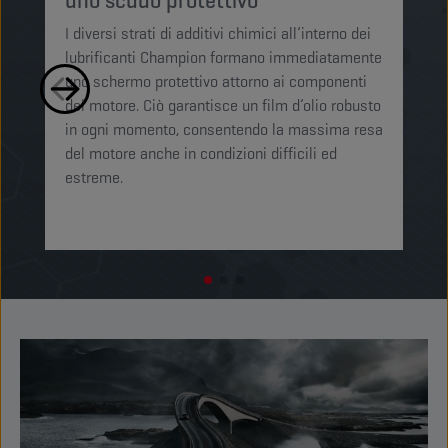
uno scudo protettivo
I 
I diversi strati di additivi chimici all’interno dei
Ch
lubrificanti Champion formano immediatamente
mi
uno schermo protettivo attorno ai componenti
si
del motore. Ciò garantisce un film d’olio robusto
li
in ogni momento, consentendo la massima resa
mo
del motore anche in condizioni difficili ed
ot
estreme. ​​