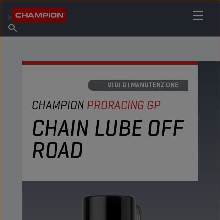
TROVA IL TUO LUBRIFICANTE
Trova un punto vendita
Informazioni su Champion
Prodotti
italiano
Notizie
LIQUIDI DI MANUTENZIONE
CHAMPION
PRORACING GP
CHAIN LUBE OFF
ROAD