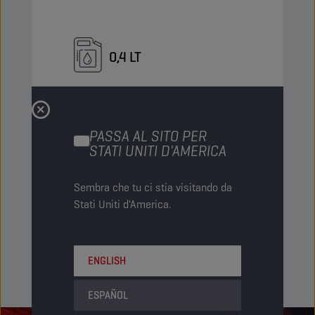
0,4 LT
Bombola spray
Codice PN
8231643
PASSA AL SITO PER
5413048231643
STATI UNITI D'AMERICA
Articoli/pacco
12
Sembra che tu ci stia visitando da
Pacchi/pallet
-
Stati Uniti d'America.
Status
NORMALE
ENGLISH
ESPAÑOL