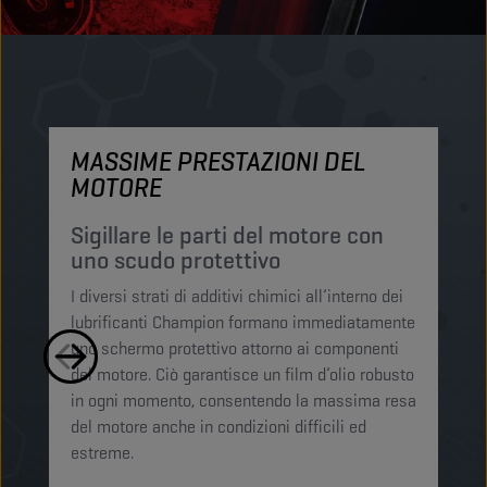
MASSIME PRESTAZIONI DEL
M
MOTORE
P
p
Sigillare le parti del motore con
uno scudo protettivo
I 
I diversi strati di additivi chimici all’interno dei
Ch
lubrificanti Champion formano immediatamente
mi
uno schermo protettivo attorno ai componenti
si
del motore. Ciò garantisce un film d’olio robusto
li
in ogni momento, consentendo la massima resa
mo
del motore anche in condizioni difficili ed
ot
estreme. ​​