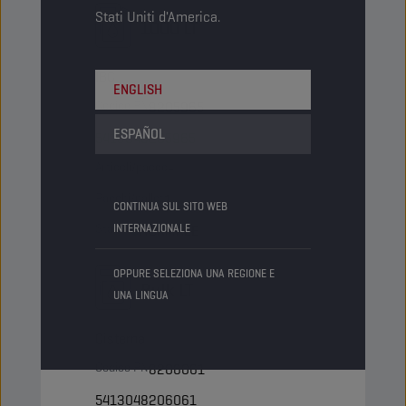
Stati Uniti d'America.
1000 LT
IBC
ENGLISH
Codice PN
8205965
ESPAÑOL
5413048205965
Articoli/pacco
-
Pacchi/pallet
1
CONTINUA SUL SITO WEB
Status
INTERNAZIONALE
NORMALE
OPPURE SELEZIONA UNA REGIONE E
Bulk LT
UNA LINGUA
Cisterna
Codice PN
8206061
5413048206061