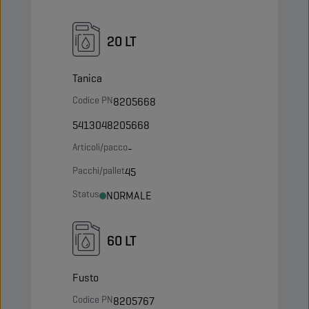
20 LT
Tanica
Codice PN
8205668
5413048205668
Articoli/pacco
-
Pacchi/pallet
45
Status
NORMALE
60 LT
Fusto
Codice PN
8205767