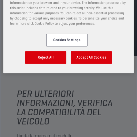
information on your browser and in your device. The information processed by
this script includes data related to your browsing activity. We use this
TROVA UN PUNTO VENDITA
information for various purposes. You can reject all non-essential processing
by choosing to accept only necessary cookies. To personalize your choice and
learn more click Cookie Policy to adjust your preferences.
TDS
MSDS
Cookies Settings
Reject All
Accept All Cookies
PER ULTERIORI
INFORMAZIONI, VERIFICA
LA COMPATIBILITÀ DEL
VEICOLO
Digita la marca e il modello