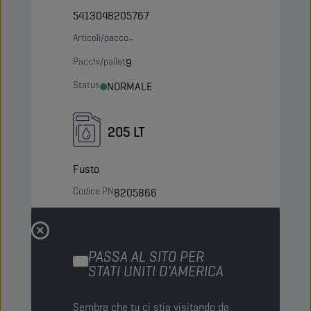
5413048205767
Articoli/pacco
-
Pacchi/pallet
9
Status
NORMALE
205 LT
Fusto
Codice PN
8205866
5413048205866
Articoli/pacco
-
PASSA AL SITO PER
Pacchi/pallet
4
STATI UNITI D'AMERICA
Status
NORMALE
Sembra che tu ci stia visitando da