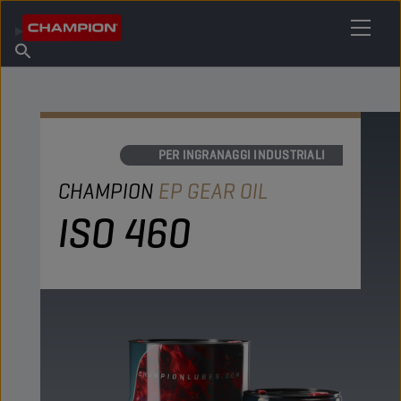
TROVA IL TUO LUBRIFICANTE
Trova un punto vendita
Informazioni su Champion
Prodotti
italiano
Notizie
OLI PER INGRANAGGI INDUSTRIALI
CHAMPION
EP GEAR OIL
ISO 460