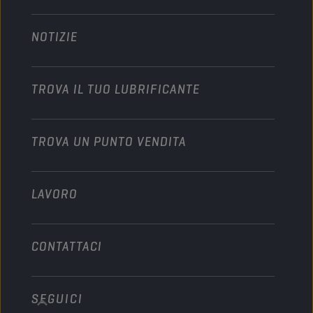
Technology
Agricoltura
NOTIZIE
Autovetture
Partnership nel motorsport
Giardinaggio
Motocicli
Dai slancio alla tua attività
Motocicli & Veicoli fuoristrada
TROVA IL TUO LUBRIFICANTE
Veicoli pesanti
Diventare distributore
Industria
TROVA UN PUNTO VENDITA
Motori marini
Altro
LAVORO
CONTATTACI
SEGUICI
info@championlubes.com