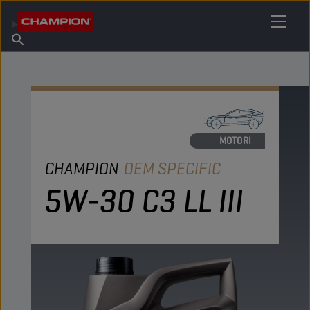
TROVA IL TUO LUBRIFICANTE
Trova un punto vendita
Informazioni su Champion
Prodotti
italiano
Notizie
OLI MOTORI
CHAMPION
OEM SPECIFIC
5W-30 C3 LL III