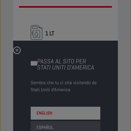
1 LT
Bottiglia
Codice PN
1048182
PASSA AL SITO PER
STATI UNITI D'AMERICA
5413048243721
Articoli/pacco
12
Sembra che tu ci stia visitando da
Pacchi/pallet
-
Stati Uniti d'America.
Status
NORMALE
ENGLISH
4 LT
ESPAÑOL