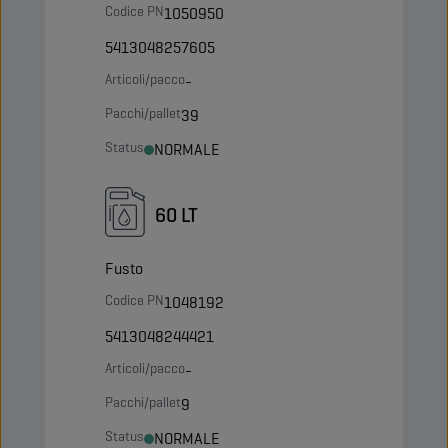
Codice PN
1050950
5413048257605
Articoli/pacco
-
Pacchi/pallet
39
Status
NORMALE
60 LT
Fusto
Codice PN
1048192
5413048244421
Articoli/pacco
-
Pacchi/pallet
9
Status
NORMALE