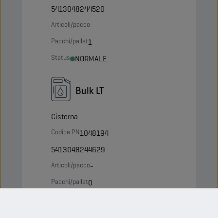
5413048244520
Articoli/pacco
-
Pacchi/pallet
1
Status
NORMALE
Bulk LT
Cisterna
Codice PN
1048194
5413048244629
Articoli/pacco
-
Pacchi/pallet
0
Status
NORMALE