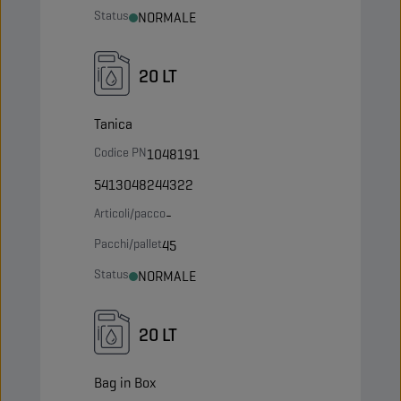
Status
NORMALE
20 LT
Tanica
Codice PN
1048191
5413048244322
Articoli/pacco
-
Pacchi/pallet
45
Status
NORMALE
20 LT
Bag in Box