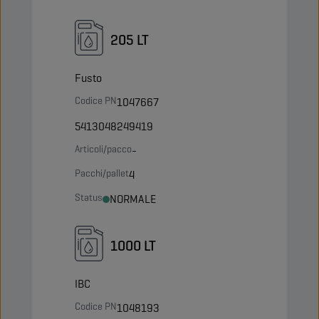
205 LT
Fusto
Codice PN
1047667
5413048249419
Articoli/pacco
-
Pacchi/pallet
4
Status
NORMALE
1000 LT
IBC
Codice PN
1048193