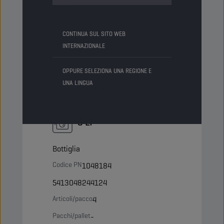
Bottiglia
Codice PN
1048183
CONTINUA SUL SITO WEB
5413048243929
INTERNAZIONALE
Articoli/pacco
4
Pacchi/pallet
OPPURE SELEZIONA UNA REGIONE E
-
UNA LINGUA
Status
NORMALE
5 LT
Bottiglia
Codice PN
1048184
5413048244124
Articoli/pacco
4
Pacchi/pallet
-