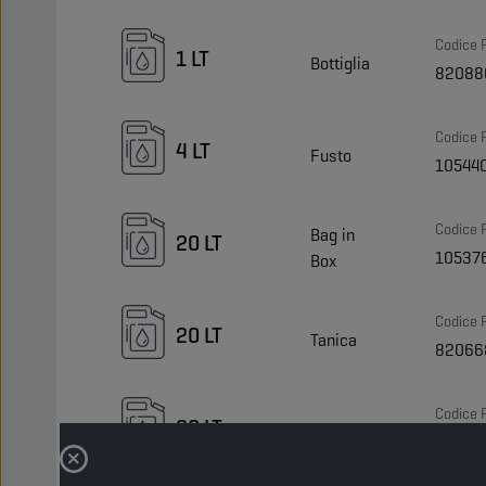
Codice 
1 LT
Bottiglia
82088
Codice 
4 LT
Fusto
10544
Codice 
Bag in
20 LT
10537
Box
Codice 
20 LT
Tanica
82066
Codice 
60 LT
Fusto
82067