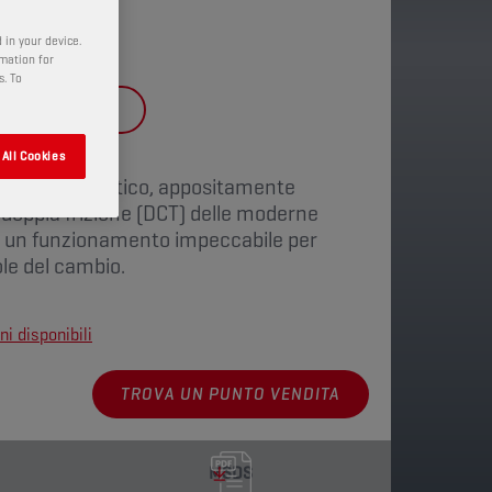
 in your device.
rmation for
s. To
FIC
DCT FLUID
All Cookies
talmente sintetico, appositamente
 doppia frizione (DCT) delle moderne
e un funzionamento impeccabile per
ole del cambio.
ni disponibili
TROVA UN PUNTO VENDITA
MSDS