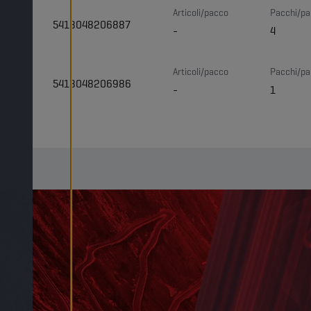
PN
Articoli/pacco
Pacchi/pal
5413048206887
87
-
4
PN
Articoli/pacco
Pacchi/pal
5413048206986
86
-
1