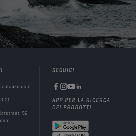
I
SEGUICI
ionlubes.com
00 20
APP PER LA RICERCA
DEI PRODOTTI
iotstraat, 52
ksem