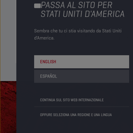
PASSA AL SITO PER
Codice 
205 LT
Fusto
STATI UNITI D'AMERICA
82068
Sembra che tu ci stia visitando da Stati Uniti
Codice 
1000 LT
IBC
d'America.
82069
ENGLISH
ESPAÑOL
CONTINUA SUL SITO WEB INTERNAZIONALE
OPPURE SELEZIONA UNA REGIONE E UNA LINGUA