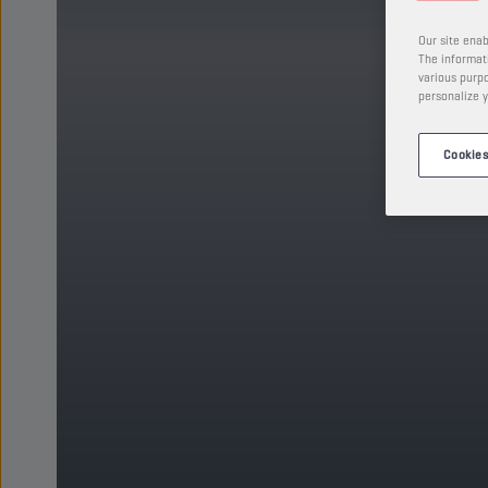
Our site enab
The informati
various purpo
personalize y
Cookies