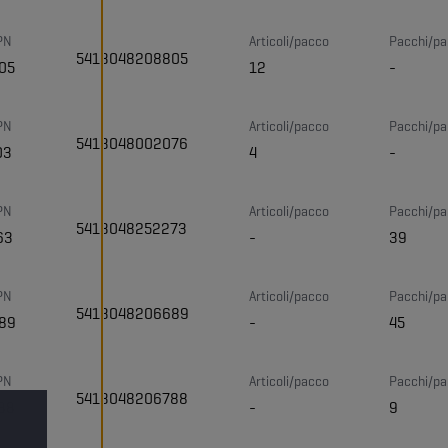
PN
Articoli/pacco
Pacchi/pal
5413048208805
05
12
-
PN
Articoli/pacco
Pacchi/pal
5413048002076
03
4
-
PN
Articoli/pacco
Pacchi/pal
5413048252273
63
-
39
PN
Articoli/pacco
Pacchi/pal
5413048206689
89
-
45
PN
Articoli/pacco
Pacchi/pal
5413048206788
88
-
9