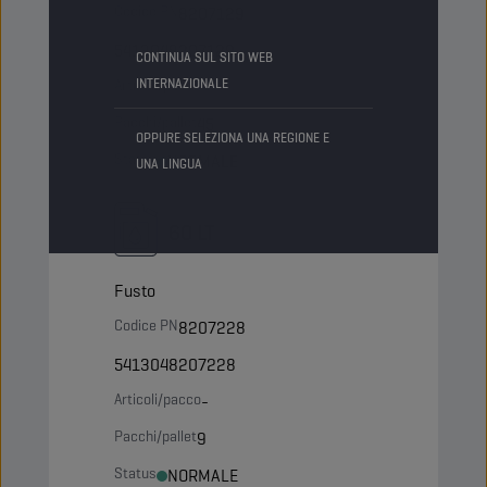
Codice PN
8207129
5413048207129
CONTINUA SUL SITO WEB
Articoli/pacco
INTERNAZIONALE
-
Pacchi/pallet
45
OPPURE SELEZIONA UNA REGIONE E
Status
NORMALE
UNA LINGUA
60 LT
Fusto
Codice PN
8207228
5413048207228
Articoli/pacco
-
Pacchi/pallet
9
Status
NORMALE