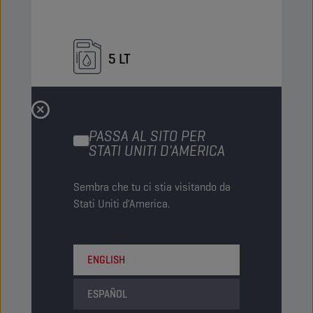
5 LT
Bottiglia
Codice PN
8201202
PASSA AL SITO PER
5413048201202
STATI UNITI D'AMERICA
Articoli/pacco
4
Sembra che tu ci stia visitando da
Pacchi/pallet
-
Stati Uniti d'America.
Status
NORMALE
20 LT
ENGLISH
ESPAÑOL
Tanica