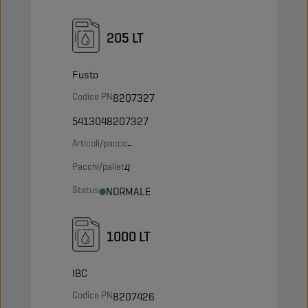
205 LT
Fusto
Codice PN
8207327
5413048207327
Articoli/pacco
-
Pacchi/pallet
4
Status
NORMALE
1000 LT
IBC
Codice PN
8207426