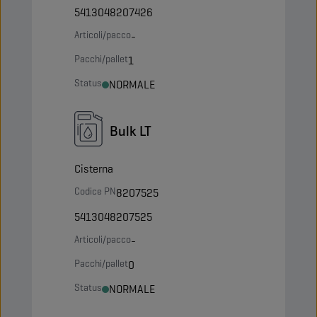
5413048207426
Articoli/pacco
-
Pacchi/pallet
1
Status
NORMALE
Bulk LT
Cisterna
Codice PN
8207525
5413048207525
Articoli/pacco
-
Pacchi/pallet
0
Status
NORMALE