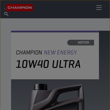
TROVA IL TUO LUBRIFICANTE
Trova un punto vendita
Informazioni su Champion
Prodotti
italiano
Notizie
OLI MOTORI
CHAMPION
NEW ENERGY
10W40 ULTRA