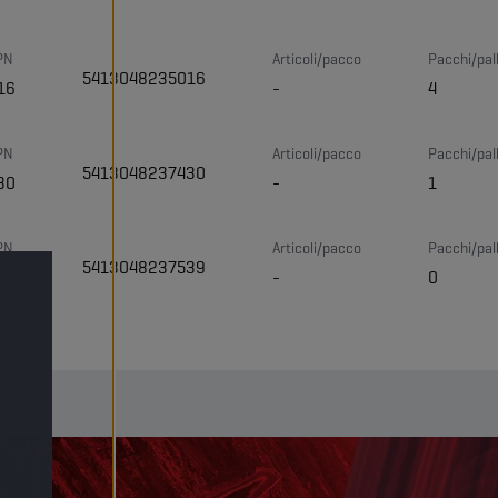
PN
Articoli/pacco
Pacchi/pal
5413048235016
16
-
4
PN
Articoli/pacco
Pacchi/pal
5413048237430
30
-
1
PN
Articoli/pacco
Pacchi/pal
5413048237539
39
-
0