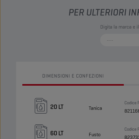
PER ULTERIORI IN
Digita la marca e i
DIMENSIONI E CONFEZIONI
Codice 
20 LT
Tanica
82116
Codice 
60 LT
Fusto
82373