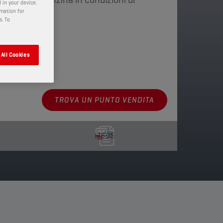
 in your device.
rmation for
s. To
ni disponibili
All Cookies
TROVA UN PUNTO VENDITA
MSDS