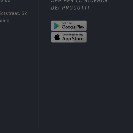
00 20
APP PER LA RICERCA
DEI PRODOTTI
iotstraat, 52
ksem