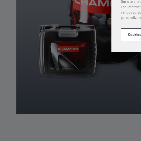
Our site enab
The informati
various purpo
personalize y
Cookies