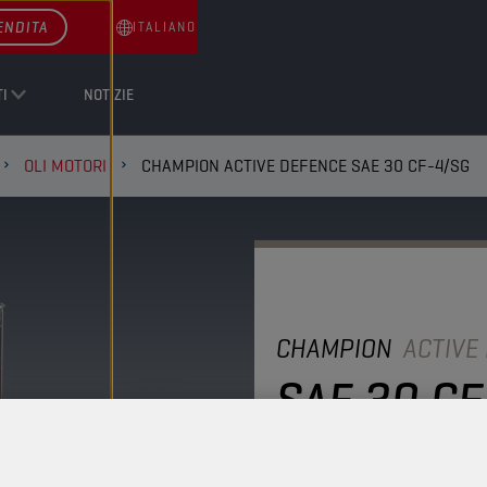
ENDITA
ITALIANO
I
NOTIZIE
OLI MOTORI
CHAMPION ACTIVE DEFENCE SAE 30 CF-4/SG
CHAMPION
ACTIVE
SAE 30 C
Olio minerale per uso ge
diesel (turbo o aspirati)