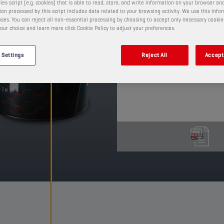
les script (e.g. cookies) that is able to read, store, and write information on your browser and
temperature basse.
on processed by this script includes data related to your browsing activity. We use this info
ses. You can reject all non-essential processing by choosing to accept only necessary cookie
PRODOTTO: 21203
our choice and learn more click Cookie Policy to adjust your preferences.
Guarda i formati e le confezio
 Settings
Reject All
Accept 
TDS