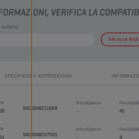
FORMAZIONI, VERIFICA LA COMPATIB
l modello
VAI ALLA RIC
SPECIFICHE E APPROVAZIONI
INFORMAZI
PN
Articoli/pacco
Pacchi/pal
5413048211669
69
-
45
PN
Articoli/pacco
Pacchi/pal
5413048237331
31
-
9