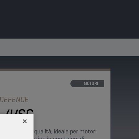
OLI MOTORI
 DEFENCE
F-4/SG
nerico di alta qualità, ideale per motori
 e motori a benzina in condizioni di