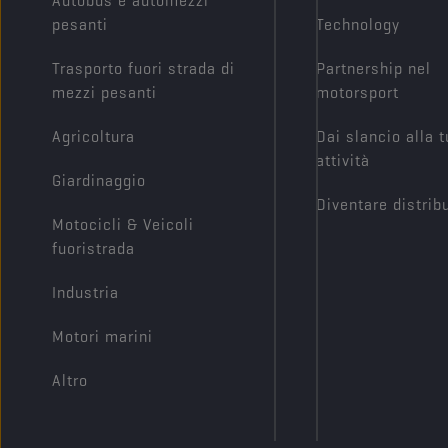
Autobus e automezzi
pesanti
Technology
Trasporto fuori strada di
Partnership nel
mezzi pesanti
motorsport
Agricoltura
Dai slancio alla 
attività
Giardinaggio
Diventare distrib
Motocicli & Veicoli
fuoristrada
Industria
Motori marini
Altro