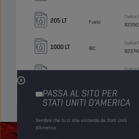
Codice 
205 LT
Fusto
82350
Codice 
1000 LT
IBC
82374
Codice 
Bulk LT
Cisterna
82375
PASSA AL SITO PER
STATI UNITI D'AMERICA
Sembra che tu ci stia visitando da Stati Uniti
d'America.