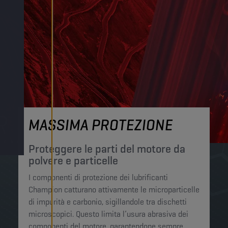
MASSIMA PROTEZIONE
Proteggere le parti del motore da
polvere e particelle
I componenti di protezione dei lubrificanti
Champion catturano attivamente le microparticelle
di impurità e carbonio, sigillandole tra dischetti
microscopici. Questo limita l’usura abrasiva dei
componenti del motore, garantendone sempre