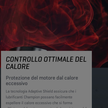
CONTROLLO OTTIMALE DEL
CALORE
Protezione del motore dal calore
eccessivo​​​
La tecnologia Adaptive Shield assicura che i
lubrificanti Champion possano facilmente
espellere il calore eccessivo che si forma