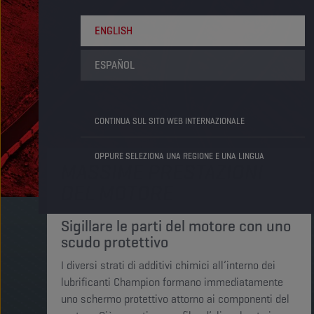
ENGLISH
ESPAÑOL
CONTINUA SUL SITO WEB INTERNAZIONALE
OPPURE SELEZIONA UNA REGIONE E UNA LINGUA
MASSIME PRESTAZIONI
DEL MOTORE
Sigillare le parti del motore con uno
scudo protettivo
I diversi strati di additivi chimici all’interno dei
lubrificanti Champion formano immediatamente
uno schermo protettivo attorno ai componenti del