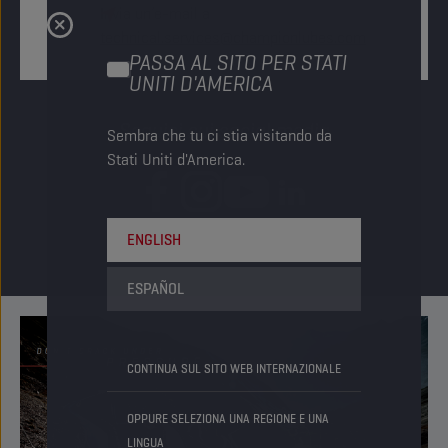
Invia un’e-mail a
technical.services@championlubes.com
PASSA AL SITO PER STATI
UNITI D'AMERICA
Seguici sui social media
Sembra che tu ci stia visitando da
Stati Uniti d'America.
ENGLISH
ESPAÑOL
CONTINUA SUL SITO WEB INTERNAZIONALE
OPPURE SELEZIONA UNA REGIONE E UNA
LINGUA