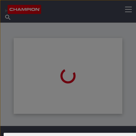
TROVA IL TUO LUBRIFICANTE
Trova un punto vendita
Informazioni su Champion
Prodotti
italiano
Notizie