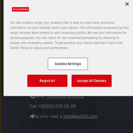
DOVE TROVARCI
Our site enables script (e.g. cookies) that is able to read, store, and write
information on your browser and in your device. The information processed by this
script includes data related to your browsing activity. We use this information for
various purposes. You can reject all non-essential processing by choosing to
WOLF OIL CORPORATION
accept only necessary cookies. To personalize your choice and learn more click
Cookie Policy to adjust your preferences.
SEDE CENTRALE
Georges Gilliotstraat 52
Cookies Settings
2620 Hemiksem, Anversa
BELGIO
Reject All
Accept All Cookies
Ottieni indicazioni
Chiama
+32(0)3 870 00 20
Fax
+32(0)3 870 00 99
Invia un’e-mail a
info@wolfoil.com