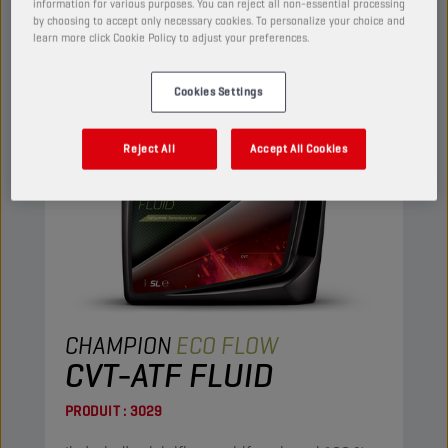
information for various purposes. You can reject all non-essential processing
by choosing to accept only necessary cookies. To personalize your choice and
learn more click Cookie Policy to adjust your preferences.
Cookies Settings
Reject All
Accept All Cookies
CHAMPION
ECO FLOW
CVT-ATF FLUID
PRODUIT :
3029