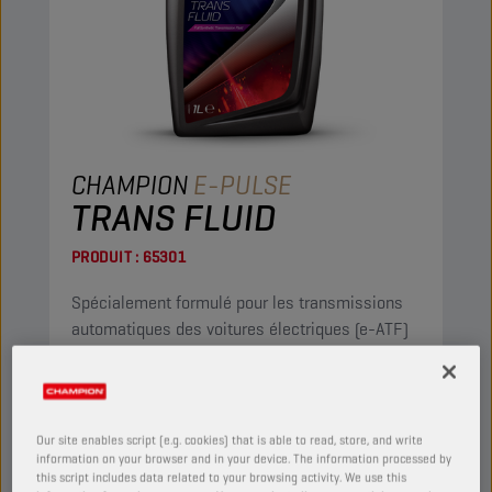
CHAMPION
E-PULSE
TRANS FLUID
PRODUIT :
65301
Spécialement formulé pour les transmissions
automatiques des voitures électriques (e-ATF)
et des voitures hybrides.
Afficher
Our site enables script (e.g. cookies) that is able to read, store, and write
information on your browser and in your device. The information processed by
HUILE DE BOÎTE AUTOMATIQUE
this script includes data related to your browsing activity. We use this