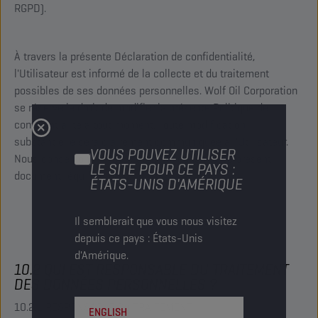
RGPD).
À travers la présente Déclaration de confidentialité,
l'Utilisateur est informé de la collecte et du traitement
possibles de ses données personnelles. Wolf Oil Corporation
se réserve le droit de modifier la présente Politique de
confidentialité à tout moment. Toute modification
substantielle sera clairement communiquée à l'Utilisateur.
VOUS POUVEZ UTILISER
Nous conseillons à l'Utilisateur de consulter le présent
LE SITE POUR CE PAYS :
document régulièrement.
ÉTATS-UNIS D'AMÉRIQUE
Il semblerait que vous nous visitez
depuis ce pays : États-Unis
d'Amérique.
10.2 QUI EST RESPONSABLE DU TRAITEMENT
DES DONNÉES PERSONNELLES ?
10.2.1 RESPONSABLE Du TRAITEMENT
ENGLISH