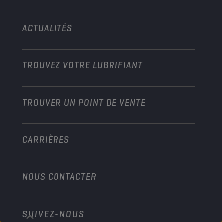
Technologie
Agriculture
ACTUALITÉS
Véhicules légers
Partenariats dans les sports mécaniques
Jardinage
Motos
Boostez votre activité
Moto et Véhicules tout-terrain
TROUVEZ VOTRE LUBRIFIANT
Poids lourds
Devenir distributeur
Industrie
TROUVER UN POINT DE VENTE
Marine
Autre
CARRIÈRES
NOUS CONTACTER
SUIVEZ-NOUS
info@championlubes.com