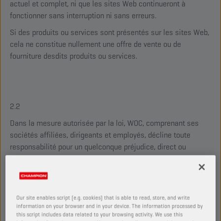
actuel et complet, ni que les sites Web continueront à
fonctionner sans interruption ni sans erreurs.
Si des produits ou services sont présentés sur les sites Web,
cela ne constitue nullement une offre de vente ou de
fourniture desdits produits ou services.
2.2
Dans la mesure autorisée par la loi, WOC, comprenant ses
sociétés affiliées, dirigeants et employés, décline toute
responsabilité pour un quelconque préjudice, direct ou
indirect, causé de quelque façon que ce soit par et/ou
résultant de l’utilisation des sites Web ou de tout autre site
en lien avec lesdits sites Web.
Our site enables script (e.g. cookies) that is able to read, store, and write
information on your browser and in your device. The information processed by
this script includes data related to your browsing activity. We use this