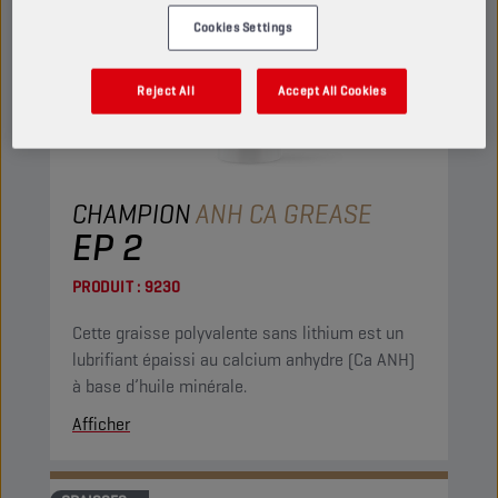
Cookies Settings
Reject All
Accept All Cookies
CHAMPION
ANH CA GREASE
EP 2
PRODUIT :
9230
Cette graisse polyvalente sans lithium est un
lubrifiant épaissi au calcium anhydre (Ca ANH)
à base d’huile minérale.
Afficher