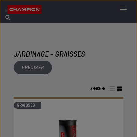
TROUVEZ VOTRE LUBRIFIANT
Trouver un point de vente
À propos de Champion
Produits
français
Actualités
JARDINAGE - GRAISSES
PRÉCISER
AFFICHER
GRAISSES