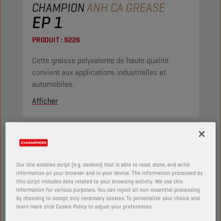
CHAMPION
ANH CA GREASE
EP 1
PRODUIT :
9226
Cette graisse polyvalente de haute qualité
convient aux applications industrielles et
automobiles.
Afficher
GRAISSES
Our site enables script (e.g. cookies) that is able to read, store, and write
information on your browser and in your device. The information processed by
this script includes data related to your browsing activity. We use this
information for various purposes. You can reject all non-essential processing
by choosing to accept only necessary cookies. To personalize your choice and
learn more click Cookie Policy to adjust your preferences.