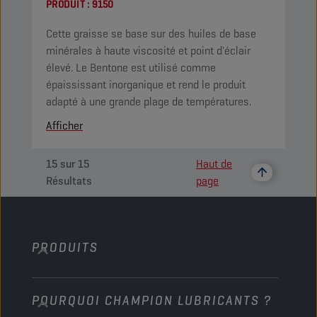
PRODUIT :
9150
Cette graisse se base sur des huiles de base
minérales à haute viscosité et point d'éclair
élevé. Le Bentone est utilisé comme
épaississant inorganique et rend le produit
adapté à une grande plage de températures.
Afficher
15
sur
15
Haut de
Résultats
page
PRODUITS
POURQUOI CHAMPION LUBRICANTS ?
Voitures de tourisme