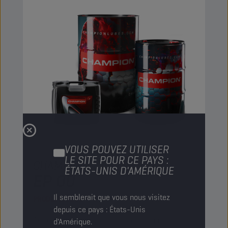
VOUS POUVEZ UTILISER
LE SITE POUR CE PAYS :
CHAMPION
ANH CA GREASE
ÉTATS-UNIS D'AMÉRIQUE
EP 00
Il semblerait que vous nous visitez
PRODUIT :
9280
depuis ce pays : États-Unis
Cette graisse polyvalente sans lithium est un
d'Amérique.