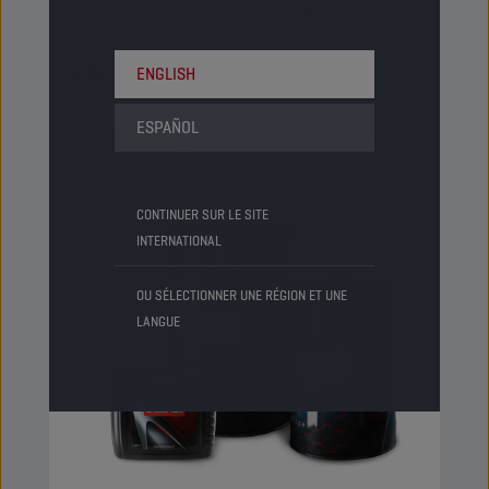
lubrifiant épaissi au calcium anhydre (Ca ANH)
à base d’huile minérale.
Afficher
ENGLISH
ESPAÑOL
REMPLACÉ PAR
CHAMPION ANH CA GREASE EP 00
CONTINUER SUR LE SITE
INTERNATIONAL
OU SÉLECTIONNER UNE RÉGION ET UNE
LANGUE