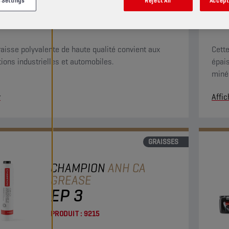
 Settings
Reject All
Accept 
PRODUIT :
9226
raisse polyvalente de haute qualité convient aux
Cette
tions industrielles et automobiles.
épai
minér
r
Affic
GRAISSES
CHAMPION
ANH CA
GREASE
EP 3
PRODUIT :
9215