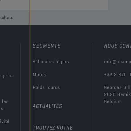
sultats
SEGMENTS
NOUS CON
?
Véhicules légers
info@champ
Motos
+32 3 870 
reprise
Poids lourds
Georges Gill
2620 Hemi
 les
Belgium
ACTUALITÉS
es
ivité
TROUVEZ VOTRE