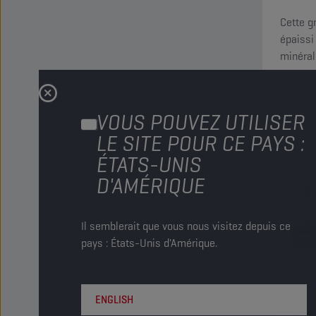
Cette g
épaissi
minéral
Affiche
VOUS POUVEZ UTILISER
LE SITE POUR CE PAYS :
ÉTATS-UNIS
D'AMÉRIQUE
Il semblerait que vous nous visitez depuis ce
pays : États-Unis d'Amérique.
Cette g
ENGLISH
épaissi