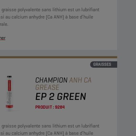
 graisse polyvalente sans lithium est un lubrifiant
ssi au calcium anhydre (Ca ANH) à base d’huile
ale.
her
GRAISSES
CHAMPION
ANH CA
GREASE
EP 2 GREEN
PRODUIT :
9284
 graisse polyvalente sans lithium est un lubrifiant
ssi au calcium anhydre (Ca ANH) à base d’huile