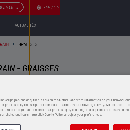
DE VENTE
FRANÇAIS
ACTUALITÉS
RAIN
GRAISSES
AIN - GRAISSES
GRAISSES
les script (e.g. cookies) that is able to read, store, and write information on your browser and
on processed by this script includes data related to your browsing activity. We use this info
ses. You can reject all non-essential processing by choosing to accept only necessary cookie
CHAMPION
ANH CA
our choice and learn more click Cookie Policy to adjust your preferences.
GREASE
EP 1