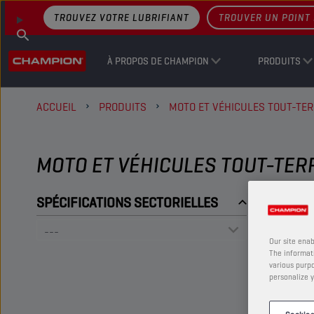
TROUVEZ VOTRE LUBRIFIANT
TROUVER UN POINT 
À PROPOS DE CHAMPION
PRODUITS
ACCUEIL
PRODUITS
MOTO ET VÉHICULES TOUT-TER
MOTO ET VÉHICULES TOUT-TERR
SPÉCIFICATIONS SECTORIELLES
Our site enab
The informati
various purpo
personalize y