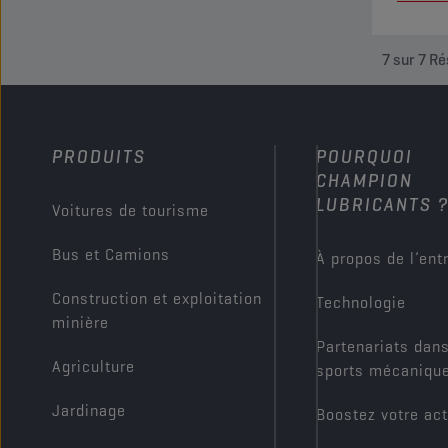
7
sur
7
Ré
PRODUITS
POURQUOI
CHAMPION
LUBRICANTS 
Voitures de tourisme
Bus et Camions
À propos de l’ent
Construction et exploitation
Technologie
minière
Partenariats dans
Agriculture
sports mécaniqu
Jardinage
Boostez votre act