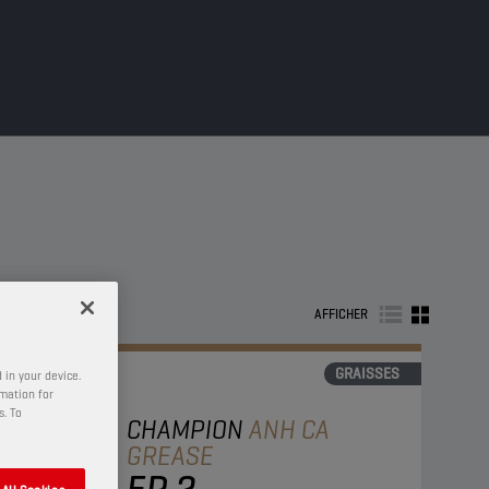
AFFICHER
GRAISSES
 in your device.
rmation for
s. To
CHAMPION
ANH CA
GREASE
EP 2