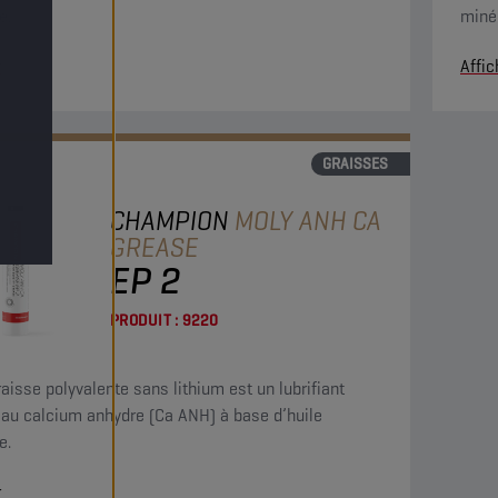
e.
minér
r
Affic
GRAISSES
CHAMPION
MOLY ANH CA
GREASE
EP 2
PRODUIT :
9220
raisse polyvalente sans lithium est un lubrifiant
 au calcium anhydre (Ca ANH) à base d’huile
e.
r