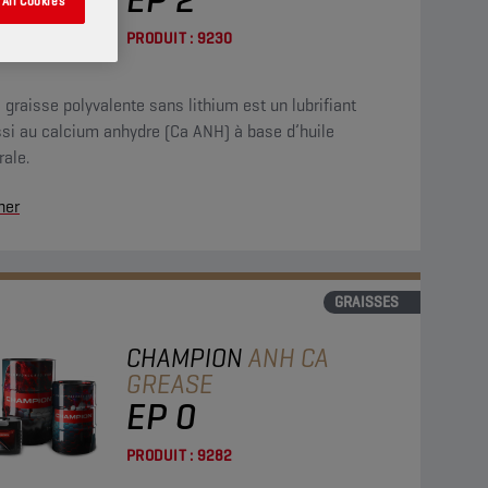
All Cookies
PRODUIT :
9230
 graisse polyvalente sans lithium est un lubrifiant
ssi au calcium anhydre (Ca ANH) à base d’huile
ale.
her
GRAISSES
CHAMPION
ANH CA
GREASE
EP 0
PRODUIT :
9282