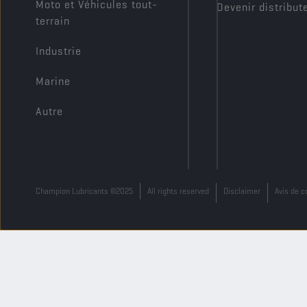
Moto et Véhicules tout-
Devenir distribut
terrain
Industrie
Marine
Autre
Champion Lubricants ©2025
All rights reserved
Disclaimer
Avis de c