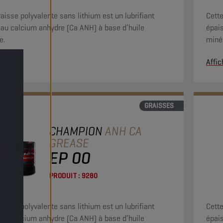
raisse polyvalente sans lithium est un lubrifiant
Cette
 au calcium anhydre (Ca ANH) à base d’huile
épai
e.
minér
r
Affic
GRAISSES
CHAMPION
ANH CA
GREASE
EP 00
PRODUIT :
9280
raisse polyvalente sans lithium est un lubrifiant
Cette
 au calcium anhydre (Ca ANH) à base d’huile
épai