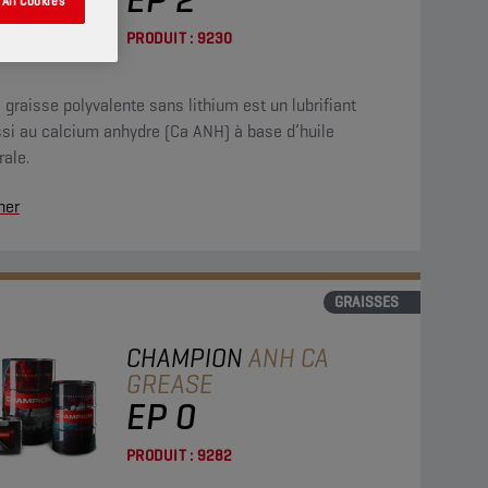
All Cookies
PRODUIT :
9230
 graisse polyvalente sans lithium est un lubrifiant
ssi au calcium anhydre (Ca ANH) à base d’huile
ale.
her
GRAISSES
CHAMPION
ANH CA
GREASE
EP 0
PRODUIT :
9282