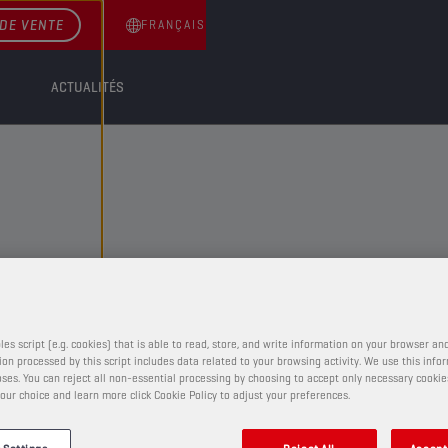
DE VENTE
FRANÇAIS
ACTUALITÉS
GRAISSES
les script (e.g. cookies) that is able to read, store, and write information on your browser and
on processed by this script includes data related to your browsing activity. We use this info
ses. You can reject all non-essential processing by choosing to accept only necessary cookie
CHAMPION
ANH CA
our choice and learn more click Cookie Policy to adjust your preferences.
GREASE
EP 1