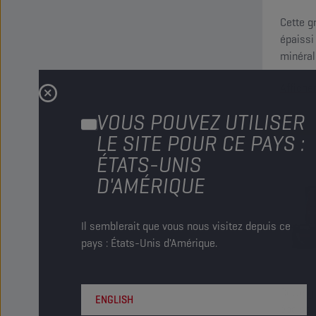
Cette g
épaissi
minéral
Affiche
VOUS POUVEZ UTILISER
LE SITE POUR CE PAYS :
ÉTATS-UNIS
D'AMÉRIQUE
Il semblerait que vous nous visitez depuis ce
pays : États-Unis d'Amérique.
Cette g
ENGLISH
épaissi