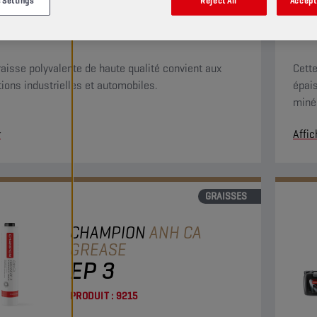
 Settings
Reject All
Accept 
PRODUIT :
9226
raisse polyvalente de haute qualité convient aux
Cette
tions industrielles et automobiles.
épai
minér
r
Affic
GRAISSES
CHAMPION
ANH CA
GREASE
EP 3
PRODUIT :
9215