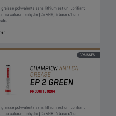
 graisse polyvalente sans lithium est un lubrifiant
ssi au calcium anhydre (Ca ANH) à base d’huile
ale.
her
GRAISSES
CHAMPION
ANH CA
GREASE
EP 2 GREEN
PRODUIT :
9284
 graisse polyvalente sans lithium est un lubrifiant
ssi au calcium anhydre (Ca ANH) à base d’huile