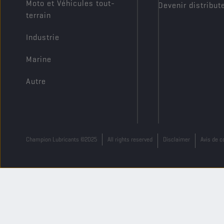
Moto et Véhicules tout-
Devenir distribut
terrain
Industrie
Marine
Autre
Champion Lubricants ©2025
All rights reserved
Disclaimer
Avis de c