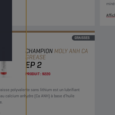
e.
minér
r
Affic
GRAISSES
CHAMPION
MOLY ANH CA
GREASE
EP 2
PRODUIT :
9220
raisse polyvalente sans lithium est un lubrifiant
 au calcium anhydre (Ca ANH) à base d’huile
e.
r