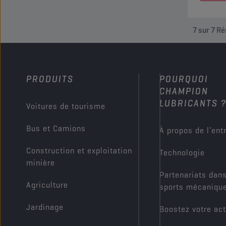
7
sur
7
Ré
PRODUITS
POURQUOI
CHAMPION
LUBRICANTS 
Voitures de tourisme
Bus et Camions
À propos de l’ent
Construction et exploitation
Technologie
minière
Partenariats dans
Agriculture
sports mécaniqu
Jardinage
Boostez votre act