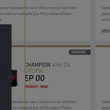
raisse polyvalente sans lithium est un lubrifiant
Cette
 au calcium anhydre (Ca ANH) à base d’huile
épai
e.
minér
r
Affic
GRAISSES
CHAMPION
ANH CA
GREASE
EP 00
PRODUIT :
9280
raisse polyvalente sans lithium est un lubrifiant
Cette
 au calcium anhydre (Ca ANH) à base d’huile
épai