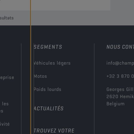
sultats
SEGMENTS
NOUS CON
?
Véhicules légers
info@champ
Motos
+32 3 870 
reprise
Poids lourds
Georges Gill
2620 Hemi
 les
Belgium
ACTUALITÉS
es
ivité
TROUVEZ VOTRE