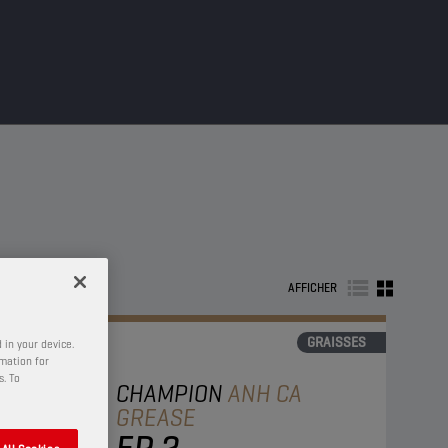
AFFICHER
GRAISSES
 in your device.
rmation for
s. To
CHAMPION
ANH CA
GREASE
EP 2