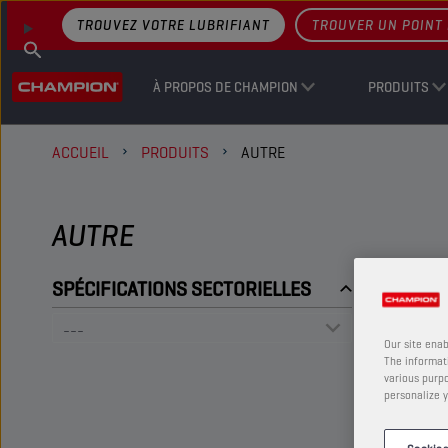
TROUVEZ VOTRE LUBRIFIANT
TROUVER UN POINT 
À PROPOS DE CHAMPION
PRODUITS
ACCUEIL
PRODUITS
AUTRE
AUTRE
SPÉCIFICATIONS SECTORIELLES
Our site enab
The informati
various purpo
personalize y