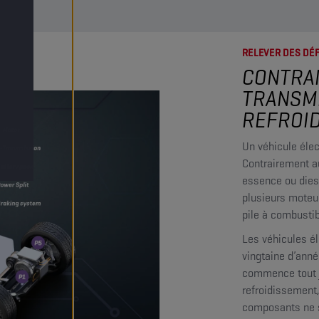
RELEVER DES DÉ
CONTRAI
TRANSMI
REFROID
Un véhicule élect
Contrairement a
essence ou diese
plusieurs moteur
pile à combustib
Les véhicules é
vingtaine d’anné
commence tout j
refroidissement,
composants ne 