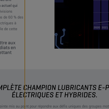
n actuel qui
évisions
lus de 60 % des
ctriques à
le de cette
ttre aux
diats en
ettant
PLÈTE CHAMPION LUBRICANTS E-P
ÉLECTRIQUES ET HYBRIDES.
 pointe mis au point pour répondre aux défis uniques des groupes mot