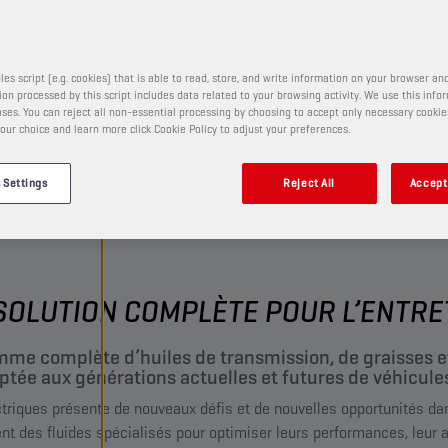
E CHAMPION
les script (e.g. cookies) that is able to read, store, and write information on your browser and
on processed by this script includes data related to your browsing activity. We use this info
ses. You can reject all non-essential processing by choosing to accept only necessary cookie
our choice and learn more click Cookie Policy to adjust your preferences.
 Settings
Reject All
Accept 
SOLUTION COMPLÈTE POUR L’ENTRE
me complète d’huiles de transmission, de graisses et
tée aux générations actuelles et futures de véhicules
ctriques présente de nouveaux défis et de nouvelles opportunités d
ent des fluides spécialisés pour optimiser leurs performances, leur au