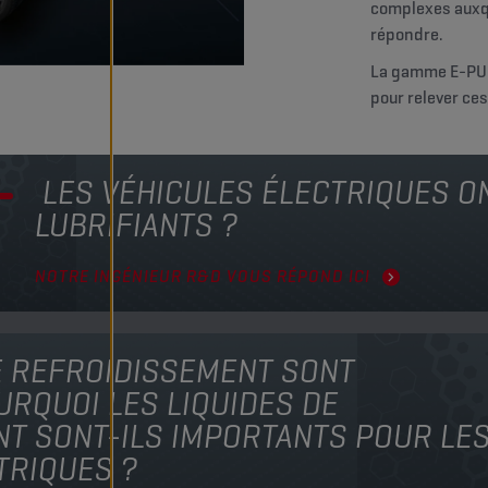
complexes auxqu
répondre.
La gamme E-PUL
pour relever ces
LES VÉHICULES ÉLECTRIQUES ON
LUBRIFIANTS ?
NOTRE INGÉNIEUR R&D VOUS RÉPOND ICI
E REFROIDISSEMENT SONT
URQUOI LES LIQUIDES DE
T SONT-ILS IMPORTANTS POUR LE
TRIQUES ?