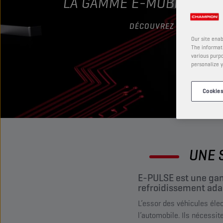
LA GAMME E-MOBILITÉ D
DÉCOUVREZ LA GAMME
Our site enab
The informati
various purpo
personalize y
Cookies
UNE 
E-PULSE est une gam
refroidissement adap
L’essor des véhicules éle
l’automobile. Ils nécessit