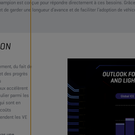
pion est conçue pour répondre directement à ces besoins. Grâce 
t de garder une longueur d’avance et de faciliter l’adoption de véhi
ION
E
ment, du fait de
et des progrès
s
ux accélèrent
culier parmi les
qui sont en
 coûts
rendent les VE
pas une