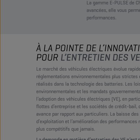
La gamme E-PULSE de Cham
avancées, elle vous perme
performances.
À LA POINTE DE L’INNOVAT
POUR
L’ENTRETIEN DES V
Le marché des véhicules électriques évolue rapide
réglementations environnementales plus strictes 
réalisés dans la technologie des batteries. Les loi
environnementales et les mandats gouvernementa
l’adoption des véhicules électriques (VE), en parti
flottes d’entreprise et les sociétés de crédit-bail, 
avance par rapport aux particuliers. La baisse des
d’exploitation et l’amélioration des performances 
plus compétitifs que jamais.
La demande en matière d’entretien des VE n’est 