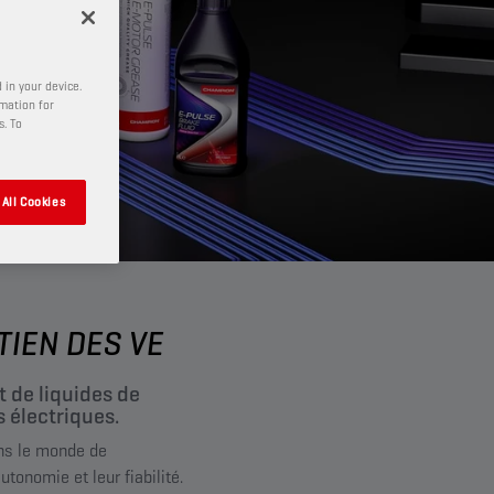
 in your device.
rmation for
s. To
All Cookies
TIEN DES VE
 de liquides de
 électriques.
ans le monde de
tonomie et leur fiabilité.