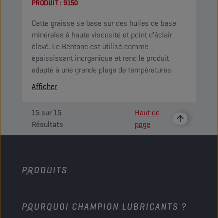
PRODUIT :
9150
Cette graisse se base sur des huiles de base
minérales à haute viscosité et point d'éclair
élevé. Le Bentone est utilisé comme
épaississant inorganique et rend le produit
adapté à une grande plage de températures.
Afficher
15
sur
15
Haut de
Résultats
page
PRODUITS
POURQUOI CHAMPION LUBRICANTS ?
Voitures de tourisme