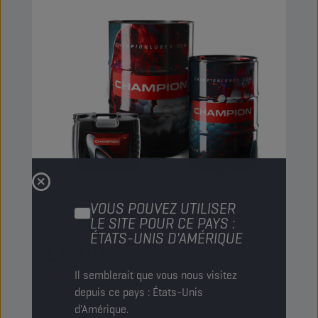
VOUS POUVEZ UTILISER
LE SITE POUR CE PAYS :
CHAMPION
ANH CA GREASE
ÉTATS-UNIS D'AMÉRIQUE
EP 00
Il semblerait que vous nous visitez
PRODUIT :
9280
depuis ce pays : États-Unis
Cette graisse polyvalente sans lithium est un
d'Amérique.