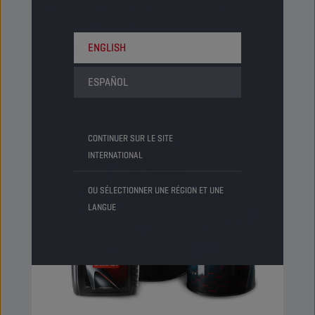
lubrifiant épaissi au calcium anhydre (Ca ANH)
à base d’huile minérale.
Afficher
ENGLISH
ESPAÑOL
REMPLACÉ PAR
CHAMPION ANH CA GREASE EP 00
CONTINUER SUR LE SITE
INTERNATIONAL
OU SÉLECTIONNER UNE RÉGION ET UNE
LANGUE