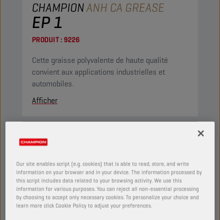
CHAMPION
ANH CA GREASE
EP 1
PRODUIT :
9226
Cette graisse polyvalente de haute qualité
convient aux applications industrielles et
automobiles.
Afficher
GRAISSES
Our site enables script (e.g. cookies) that is able to read, store, and write
information on your browser and in your device. The information processed by
this script includes data related to your browsing activity. We use this
information for various purposes. You can reject all non-essential processing
by choosing to accept only necessary cookies. To personalize your choice and
learn more click Cookie Policy to adjust your preferences.