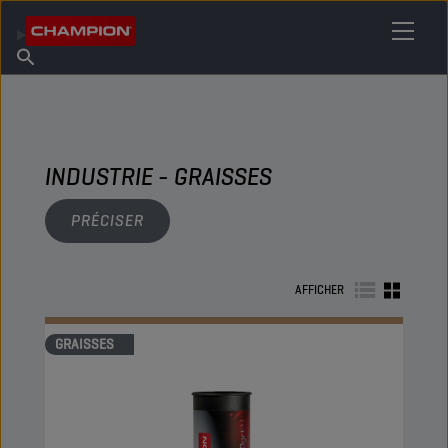
TROUVEZ VOTRE LUBRIFIANT
Trouver un point de vente
À propos de Champion
Produits
français
Actualités
INDUSTRIE - GRAISSES
PRÉCISER
AFFICHER
GRAISSES