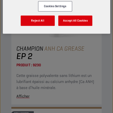
Cookies Settings
Reject All
Accept All Cookies
CHAMPION
ANH CA GREASE
EP 2
PRODUIT :
9230
Cette graisse polyvalente sans lithium est un
lubrifiant épaissi au calcium anhydre (Ca ANH)
à base d’huile minérale.
Afficher