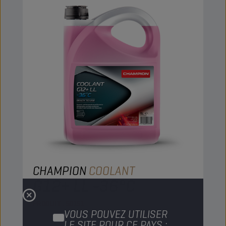
CHAMPION
COOLANT
G12+ LL -36°C
PRODUIT :
50151
VOUS POUVEZ UTILISER
LE SITE POUR CE PAYS :
Liquide de refroidissement à base d’éthylène-