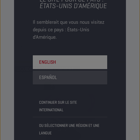
ÉTATS-UNIS D'AMÉRIQUE
glycol. Il est sans nitrite, amine, phosphate,
borate ni silicate. Il est fabriqué à l’aide de la
technologie d’inhibiteur d’acide organique (OAT)
Il semblerait que vous nous visitez
pour une protection permanente du circuit de
depuis ce pays : États-Unis
refroidissement.
d'Amérique.
Afficher
ENGLISH
LIQUIDE DE REFROIDISSEMENT
ESPAÑOL
CONTINUER SUR LE SITE
INTERNATIONAL
OU SÉLECTIONNER UNE RÉGION ET UNE
LANGUE