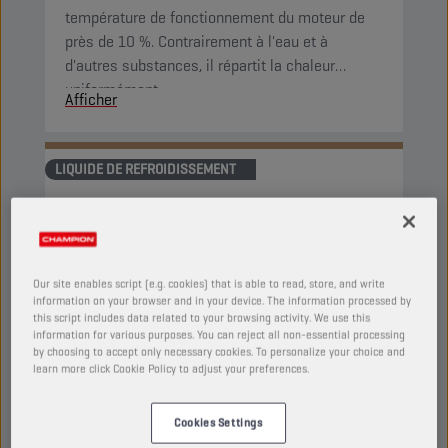
température de fonctionnement du moteur de
près de 10 %. Contrairement à l'eau et à
d'autres substances, il répartit la chaleur
uniformément.
Afficher
LIQUIDE DE REFROIDISSEMENT
Our site enables script (e.g. cookies) that is able to read, store, and write
information on your browser and in your device. The information processed by
this script includes data related to your browsing activity. We use this
information for various purposes. You can reject all non-essential processing
by choosing to accept only necessary cookies. To personalize your choice and
learn more click Cookie Policy to adjust your preferences.
Cookies Settings