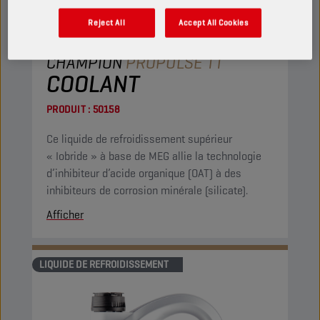
Reject All
Accept All Cookies
CHAMPION
PROPULSE TT
COOLANT
PRODUIT :
50158
Ce liquide de refroidissement supérieur
« Iobride » à base de MEG allie la technologie
d’inhibiteur d’acide organique (OAT) à des
inhibiteurs de corrosion minérale (silicate).
Afficher
LIQUIDE DE REFROIDISSEMENT