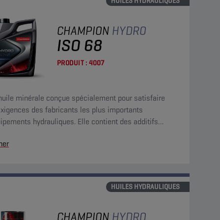
HUILES HYDRAULIQUES
CHAMPION
HYDRO
ISO 68
PRODUIT :
4007
huile minérale conçue spécialement pour satisfaire
xigences des fabricants les plus importants
ipements hydrauliques. Elle contient des additifs
sure, antioxydants, anticorrosion et antimousse.
her
HUILES HYDRAULIQUES
CHAMPION
HYDRO