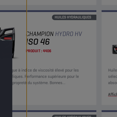
HUILES HYDRAULIQUES
CHAMPION
HYDRO HV
ISO 46
PRODUIT :
4406
araffinique à indice de viscosité élevé pour les
Huile
s hydrauliques. Performance supérieure pour le
sélec
n de la propreté du système. Bonnes
absor
istiques de filtrabilité, séparation de l'eau et
carac
r
Affic
on rapide de l'air.
supér