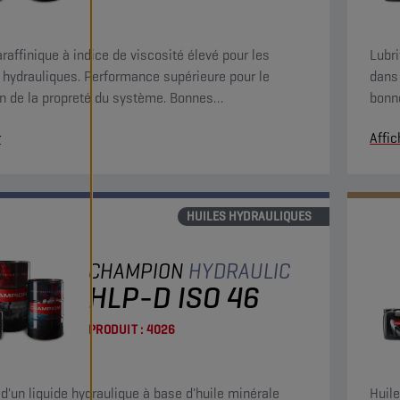
araffinique à indice de viscosité élevé pour les
Lubri
s hydrauliques. Performance supérieure pour le
dans 
n de la propreté du système. Bonnes
bonne
istiques de filtrabilité, séparation de l'eau et
l'eau
r
Affic
on rapide de l'air.
HUILES HYDRAULIQUES
CHAMPION
HYDRAULIC
HLP-D ISO 46
PRODUIT :
4026
t d'un liquide hydraulique à base d'huile minérale
Huile