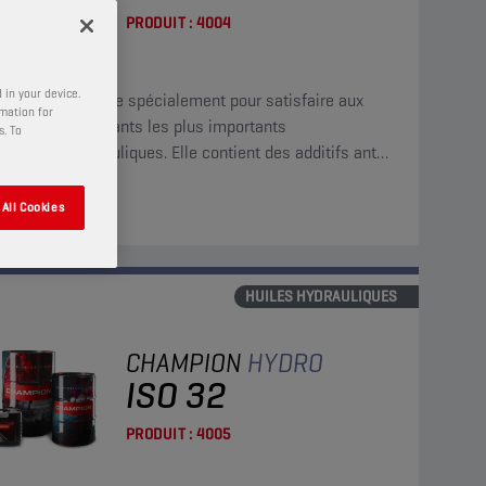
PRODUIT :
4004
 in your device.
e minérale conçue spécialement pour satisfaire aux
rmation for
nces des fabricants les plus importants
s. To
ipements hydrauliques. Elle contient des additifs anti-
, anti-oxydants, anticorrosion et antimousse.
her
All Cookies
HUILES HYDRAULIQUES
CHAMPION
HYDRO
ISO 32
PRODUIT :
4005