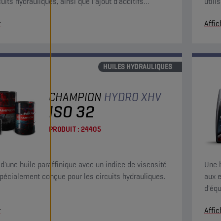
uits hydrauliques, ainsi que l'ajout d'additifs
utili
nts/dispersants.
supé
r
Affic
HUILES HYDRAULIQUES
CHAMPION
HYDRO XHV
ISO 32
PRODUIT :
24405
t d'une huile paraffinique avec un indice de viscosité
Une 
spécialement conçue pour les circuits hydrauliques.
aux e
d'équ
antiu
r
Affic