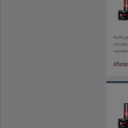
Huile p
circuit
maintie
caractér
Affiche
évacuati