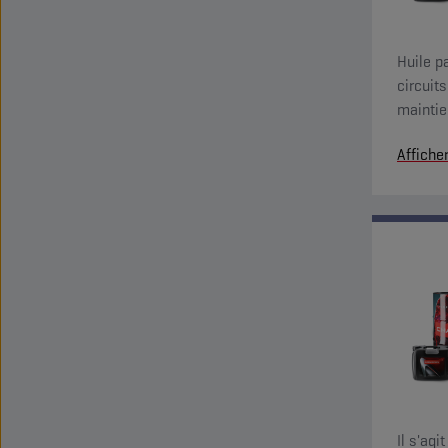
Huile p
circuit
maintie
caractér
Affiche
évacuati
Il s'agi