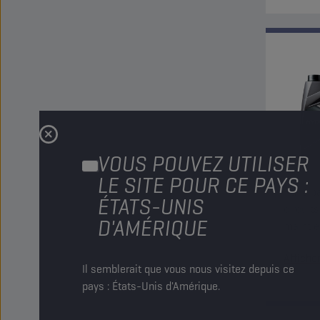
VOUS POUVEZ UTILISER
LE SITE POUR CE PAYS :
Huile p
ÉTATS-UNIS
circuit
D'AMÉRIQUE
maintie
caractér
Affiche
évacuati
Il semblerait que vous nous visitez depuis ce
pays : États-Unis d'Amérique.