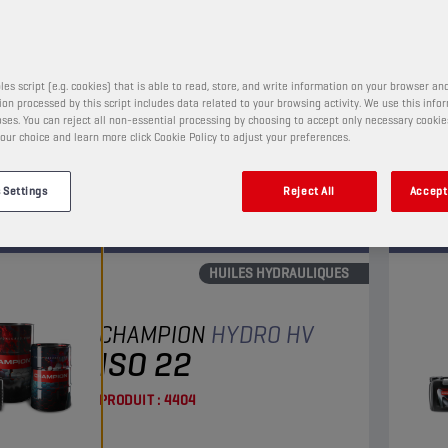
PRODUIT :
4101
les script (e.g. cookies) that is able to read, store, and write information on your browser and
 ses propriétés de dispersion, cette huile
Huil
on processed by this script includes data related to your browsing activity. We use this info
ique détergente réduit de manière significative la
exige
ses. You can reject all non-essential processing by choosing to accept only necessary cookie
our choice and learn more click Cookie Policy to adjust your preferences.
on de dépôt et de boue. Sa formule riche en zinc lui
d'équ
t des propriétés anti-usure et anti-oxydation.
usure
r
Affic
 Settings
Reject All
Accept 
HUILES HYDRAULIQUES
CHAMPION
HYDRO HV
ISO 22
PRODUIT :
4404