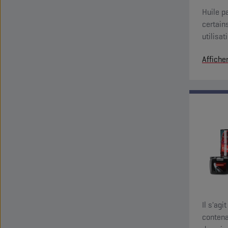
Huile p
certain
utilisa
supérie
Affiche
Il s'agi
contena