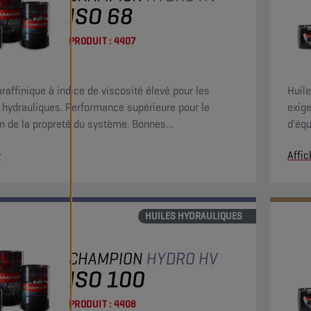
ISO 68
PRODUIT :
4407
araffinique à indice de viscosité élevé pour les
Huil
s hydrauliques. Performance supérieure pour le
exige
n de la propreté du système. Bonnes
d'équ
istiques de filtrabilité, séparation de l'eau et
usure
r
Affic
on rapide de l'air.
HUILES HYDRAULIQUES
CHAMPION
HYDRO HV
ISO 100
PRODUIT :
4408