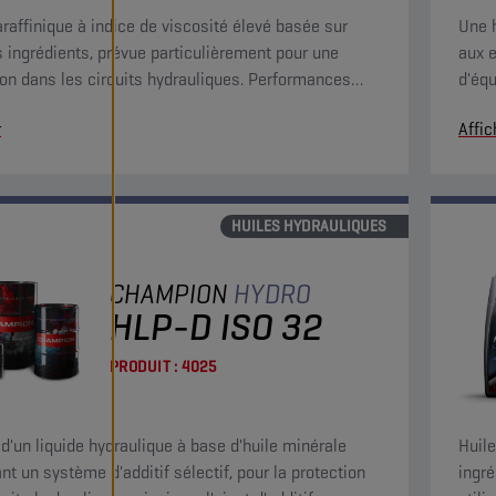
araffinique à indice de viscosité élevé basée sur
Une 
s ingrédients, prévue particulièrement pour une
aux e
tion dans les circuits hydrauliques. Performances
d'équ
ures pour conserver la propreté des systèmes.
antiu
r
Affic
HUILES HYDRAULIQUES
CHAMPION
HYDRO
HLP-D ISO 32
PRODUIT :
4025
t d'un liquide hydraulique à base d'huile minérale
Huile
nt un système d'additif sélectif, pour la protection
ingré