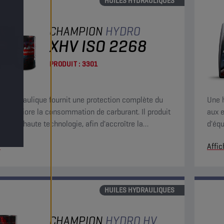
HUILES HYDRAULIQUES
CHAMPION
HYDRO
XHV ISO 2268
PRODUIT :
3301
ide hydraulique fournit une protection complète du
Une 
 et améliore la consommation de carburant. Il produit
aux e
d'huile haute technologie, afin d'accroître la
d'équ
ce à l'usure, à la friction et aux piqûres.
antiu
r
Affic
HUILES HYDRAULIQUES
CHAMPION
HYDRO HV