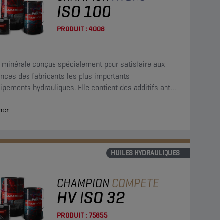
ISO 100
PRODUIT :
4008
e minérale conçue spécialement pour satisfaire aux
nces des fabricants les plus importants
ipements hydrauliques. Elle contient des additifs anti-
, anti-oxydants, anticorrosion et antimousse.
her
HUILES HYDRAULIQUES
CHAMPION
COMPETE
HV ISO 32
PRODUIT :
75855