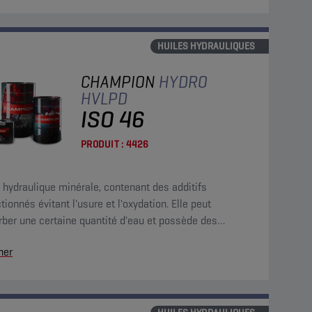
HUILES HYDRAULIQUES
CHAMPION
HYDRO
HVLPD
ISO 46
PRODUIT :
4426
 hydraulique minérale, contenant des additifs
tionnés évitant l'usure et l'oxydation. Elle peut
ber une certaine quantité d'eau et possède des
téristiques de viscosité et de température
her
ieures.