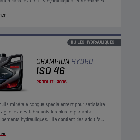
sation dans les circuits hydrauliques. Performances
rieures pour conserver la propreté des systèmes.
her
HUILES HYDRAULIQUES
CHAMPION
HYDRO
ISO 46
PRODUIT :
4006
huile minérale conçue spécialement pour satisfaire
xigences des fabricants les plus importants
ipements hydrauliques. Elle contient des additifs
sure, antioxydants, anticorrosion et antimousse.
her