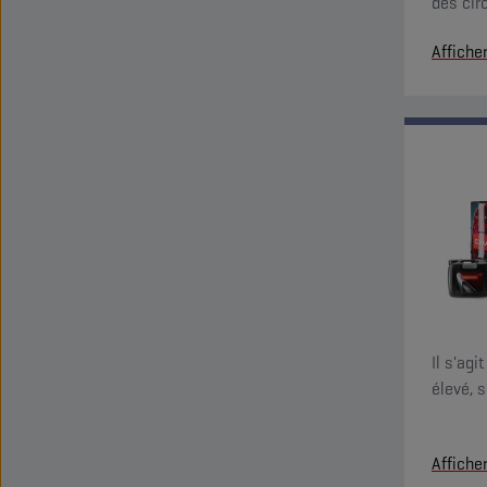
des circ
déterge
Affiche
Il s'agi
élevé, 
Affiche