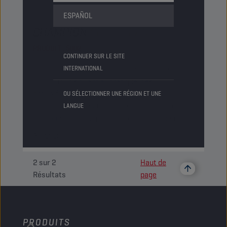
ESPAÑOL
CHAMPION
COLDCLEANER
PRODUIT :
5002
CONTINUER SUR LE SITE
Il s'agit d'un solvant et d'un produit de nettoyage
INTERNATIONAL
basé sur un solvant aliphatique, des
émulsifiants et des tensio-actifs. Il est
OU SÉLECTIONNER UNE RÉGION ET UNE
émulsifiable à l'eau et convient au retrait de
LANGUE
polluants huileux, graisseux et goudronneux.
Afficher
2
sur
2
Haut de
Résultats
page
PRODUITS