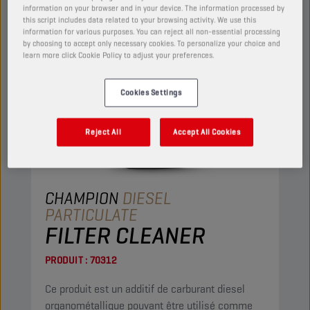
information on your browser and in your device. The information processed by
this script includes data related to your browsing activity. We use this
information for various purposes. You can reject all non-essential processing
by choosing to accept only necessary cookies. To personalize your choice and
learn more click Cookie Policy to adjust your preferences.
Cookies Settings
Reject All
Accept All Cookies
CHAMPION
DIESEL
PARTICULATE
FILTER CLEANER
PRODUIT :
70312
Ce produit est un additif de carburant diesel
organométallique pouvant être utilisé comme