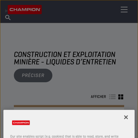
TROUVEZ VOTRE LUBRIFIANT
Trouver un point de vente
À propos de Champion
Produits
français
Actualités
CONSTRUCTION ET EXPLOITATION
MINIÈRE - LIQUIDES D’ENTRETIEN
PRÉCISER
AFFICHER
LIQUIDES D’ENTRETIEN
Our site enables script (e.g. cookies) that is able to read, store, and write