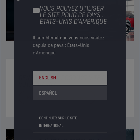
VOUS POUVEZ UTILISER
LE SITE POUR CE PAYS :
ÉTATS-UNIS D'AMÉRIQUE
Il semblerait que vous nous visitez
depuis ce pays : États-Unis
d'Amérique.
RENFORCEZ LA PRODUCTIVITÉ DE
ENGLISH
VOTRE GARAGE
ESPAÑOL
BOOSTEZ VOTRE ACTIVITÉ
CONTINUER SUR LE SITE
INTERNATIONAL