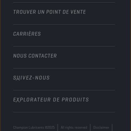
Industrie
TROUVER UN POINT DE VENTE
Marine
Autre
CARRIÈRES
NOUS CONTACTER
SUIVEZ-NOUS
info@championlubes.com
+32 3 870 00 20
EXPLORATEUR DE PRODUITS
Georges Gilliotstraat, 52 2620 Hemiksem
Belgium
Champion Lubricants ©2025
All rights reserved
Disclaimer