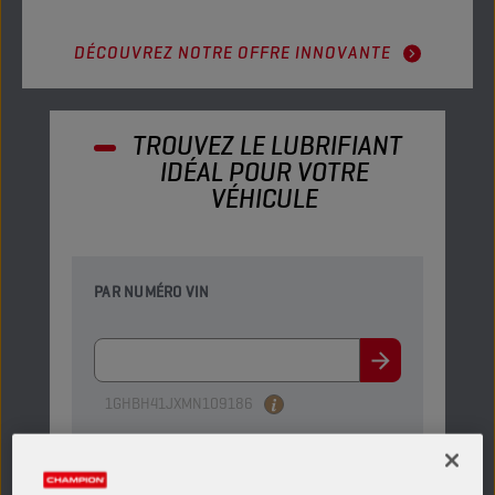
DÉCOUVREZ NOTRE OFFRE INNOVANTE
TROUVEZ LE LUBRIFIANT
IDÉAL POUR VOTRE
VÉHICULE
PAR NUMÉRO VIN
1GHBH41JXMN109186