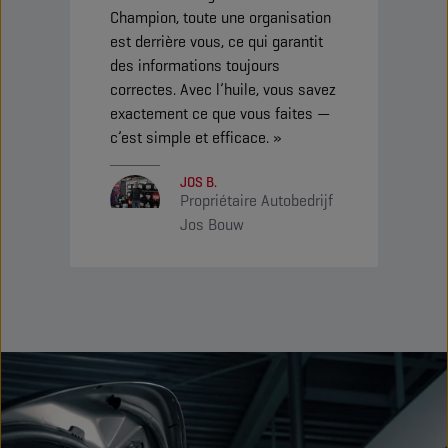
Champion, toute une organisation
exp
est derrière vous, ce qui garantit
ma
des informations toujours
ave
correctes. Avec l’huile, vous savez
Ch
exactement ce que vous faites —
à 
c’est simple et efficace. »
JOS B.
Propriétaire Autobedrijf
Jos Bouw