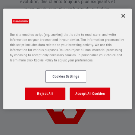
évolution, des clients toujours plus exigeants et
le besoin de produits performants et fiables.
Chez
Champion Lubricants
, nous le
comprenons et mettons à votre disposition un
programme d’accompagnement complet
. Avec
Our site enables script (e.g. cookies) that is able to read, store, and write
nous à vos côtés, vous êtes plus fort que
information on your browser and in your device. The information processed by
jamais.
this script includes data related to your browsing activity. We use this
information for various purposes. You can reject all non-essential processing
✅
Compatible avec votre concept de garage
–
by choosing to accept only necessary cookies. To personalize your choice and
learn more click Cookie Policy to adjust your preferences.
Aucune contrainte, que des avantages.
Cookies Settings
Reject All
Accept All Cookies