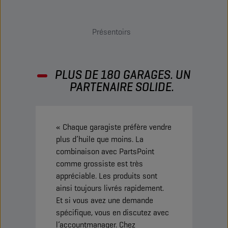
Présentoirs
PLUS DE 180 GARAGES. UN
PARTENAIRE SOLIDE.
« Chaque garagiste préfère vendre
« 
plus d’huile que moins. La
co
combinaison avec PartsPoint
mon
comme grossiste est très
d’o
appréciable. Les produits sont
pou
ainsi toujours livrés rapidement.
qu
Et si vous avez une demande
in
spécifique, vous en discutez avec
LU
l’accountmanager. Chez
vra