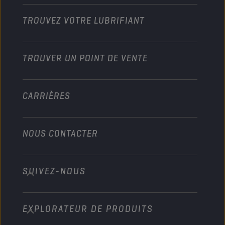
Motos
Boostez votre activité
Moto et Véhicules tout-terrain
TROUVEZ VOTRE LUBRIFIANT
Poids lourds
Devenir distributeur
Industrie
TROUVER UN POINT DE VENTE
Marine
Autre
CARRIÈRES
NOUS CONTACTER
SUIVEZ-NOUS
info@championlubes.com
+32 3 870 00 20
EXPLORATEUR DE PRODUITS
Georges Gilliotstraat, 52 2620 Hemiksem