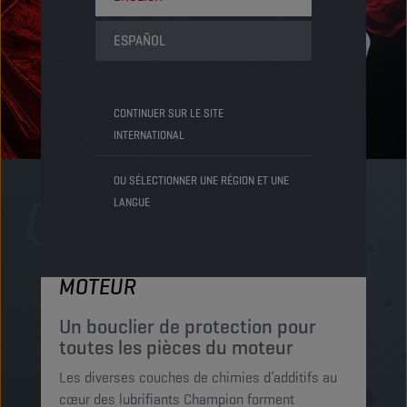
ESPAÑOL
CONTINUER SUR LE SITE
INTERNATIONAL
OU SÉLECTIONNER UNE RÉGION ET UNE
LANGUE
PERFORMANCES OPTIMALES DU
P
MOTEUR
P
c
Un bouclier de protection pour
p
toutes les pièces du moteur
Le
Les diverses couches de chimies d’additifs au
mi
cœur des lubrifiants Champion forment