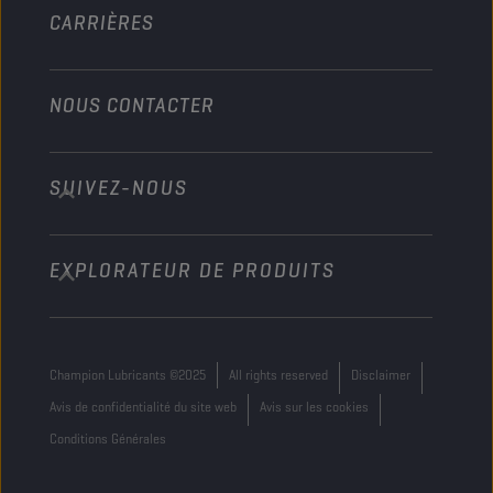
CARRIÈRES
NOUS CONTACTER
SUIVEZ-NOUS
info@championlubes.com
+32 3 870 00 20
EXPLORATEUR DE PRODUITS
Georges Gilliotstraat, 52 2620 Hemiksem
Belgium
Champion Lubricants ©2025
All rights reserved
Disclaimer
Avis de confidentialité du site web
Avis sur les cookies
Conditions Générales