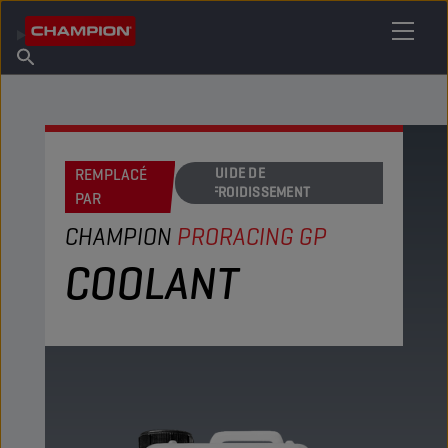
TROUVEZ VOTRE LUBRIFIANT
Trouver un point de vente
À propos de Champion
Produits
français
Actualités
REMPLACÉ
LIQUIDE DE
REFROIDISSEMENT
PAR
CHAMPION
PRORACING GP
COOLANT