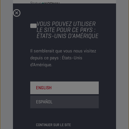
Status
NORMAL
60 LT
VOUS POUVEZ UTILISER
LE SITE POUR CE PAYS :
ÉTATS-UNIS D'AMÉRIQUE
Fût
Code PN
8230257
Il semblerait que vous nous visitez
depuis ce pays : États-Unis
5413048230257
d'Amérique.
Articles/carton
-
Cartons/palette
9
Status
NORMAL
ENGLISH
ESPAÑOL
205 LT
Fût
CONTINUER SUR LE SITE