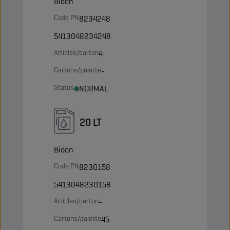
Bidon
Code PN
8234248
5413048234248
Articles/carton
4
Cartons/palette
-
Status
NORMAL
20 LT
Bidon
Code PN
8230158
5413048230158
Articles/carton
-
Cartons/palette
45