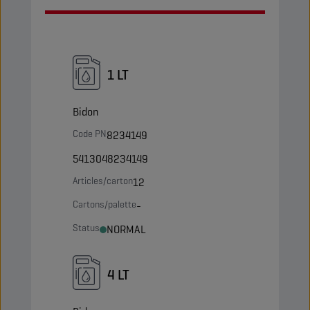
1 LT
Bidon
Code PN
8234149
5413048234149
Articles/carton
12
Cartons/palette
-
Status
NORMAL
4 LT