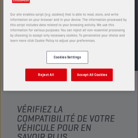
Voir les formats et conditionnements
disponibles
Our site enables script (e.g. cookies) that is able to read, store, and write
information on your browser and in your device. The information processed by
this script includes data related to your browsing activity. We use this
TROUVER UN POINT DE VENTE
information for various purposes. You can reject all non-essential processing
by choosing to accept only necessary cookies. To personalize your choice and
learn more click Cookie Policy to adjust your preferences.
TDS
MSDS
Cookies Settings
Reject All
Accept All Cookies
VÉRIFIEZ LA
COMPATIBILITÉ DE VOTRE
VÉHICULE POUR EN
SAVOIR PLUS