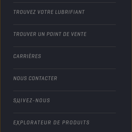
Motos
Boostez votre activité
Moto et Véhicules tout-terrain
TROUVEZ VOTRE LUBRIFIANT
Poids lourds
Devenir distributeur
Industrie
TROUVER UN POINT DE VENTE
Marine
Autre
CARRIÈRES
NOUS CONTACTER
SUIVEZ-NOUS
info@championlubes.com
+32 3 870 00 20
EXPLORATEUR DE PRODUITS
Georges Gilliotstraat, 52 2620 Hemiksem