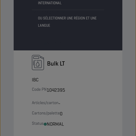
Code PN
8230356
INTERNATIONAL
5413048230356
OU SÉLECTIONNER UNE RÉGION ET UNE
Articles/carton
-
LANGUE
Cartons/palette
4
Status
NORMAL
Bulk LT
IBC
Code PN
1042395
Articles/carton
-
Cartons/palette
0
Status
NORMAL