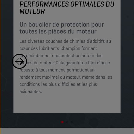
PERFORMANCES OPTIMALES DU
P
MOTEUR
P
c
Un bouclier de protection pour
p
toutes les pièces du moteur
Le
Les diverses couches de chimies d’additifs au
mi
cœur des lubrifiants Champion forment
pe
immédiatement une protection autour des
le
pièces du moteur. Cela garantit un film d’huile
Ce
robuste à tout moment, permettant un
mo
rendement maximal du moteur, même dans les
op
conditions les plus difficiles et les plus
exigeantes.