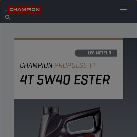
TROUVEZ VOTRE LUBRIFIANT
Trouver un point de vente
À propos de Champion
Produits
français
Actualités
HUILES MOTEUR
CHAMPION
PROPULSE TT
4T 5W40 ESTER