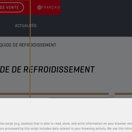
DE VENTE
FRANÇAIS
ACTUALITÉS
IQUIDE DE REFROIDISSEMENT
IDE DE REFROIDISSEMENT
LIQUIDE DE REFROIDISSEMENT
CHAMPION
E-PULSE
LC COOLANT
les script (e.g. cookies) that is able to read, store, and write information on your browser and
on processed by this script includes data related to your browsing activity. We use this info