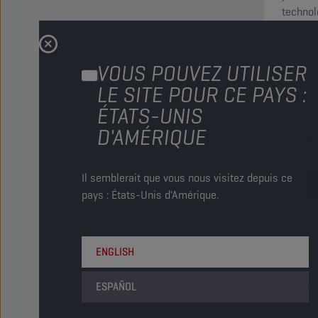
technol
corrosi
Affiche
perform
être ut
VOUS POUVEZ UTILISER
LE SITE POUR CE PAYS :
ÉTATS-UNIS
D'AMÉRIQUE
Il semblerait que vous nous visitez depuis ce
pays : États-Unis d'Amérique.
Liquide
ENGLISH
sans nit
fabriqué
ESPAÑOL
organiq
Affiche
de refr