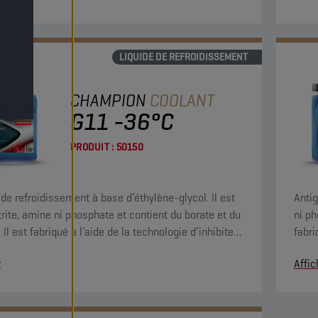
LIQUIDE DE REFROIDISSEMENT
CHAMPION
COOLANT
G11 -36°C
PRODUIT :
50150
 de refroidissement à base d’éthylène-glycol. Il est
Antig
trite, amine ni phosphate et contient du borate et du
ni ph
. Il est fabriqué à l’aide de la technologie d’inhibiteur
fabri
 non organique (IAT) pour une protection permanente
organ
r
Affic
uit de refroidissement.
de re