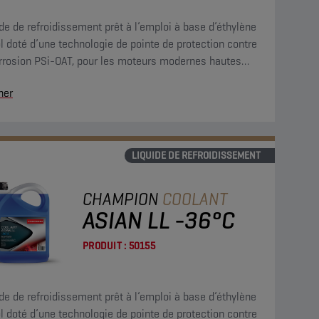
de de refroidissement prêt à l’emploi à base d’éthylène
l doté d’une technologie de pointe de protection contre
orrosion PSi-OAT, pour les moteurs modernes hautes
ormances. Ce concentré de liquide de refroidissement
her
vo peut être utilisé dans des applications G13, G12++,
 et G11.
LIQUIDE DE REFROIDISSEMENT
CHAMPION
COOLANT
ASIAN LL -36°C
PRODUIT :
50155
de de refroidissement prêt à l’emploi à base d’éthylène
l doté d’une technologie de pointe de protection contre