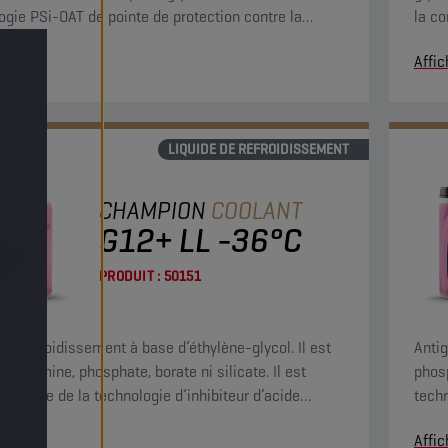
ogie PSi-OAT de pointe de protection contre la
la c
on, destiné aux moteurs modernes hautes
perf
r
Affic
ances. Ce liquide de refroidissement G12 evo peut
ilisé dans des applications G13, G12++, G12+ et G11.
LIQUIDE DE REFROIDISSEMENT
CHAMPION
COOLANT
G12+ LL -36°C
PRODUIT :
50151
 de refroidissement à base d’éthylène-glycol. Il est
Antig
rite, amine, phosphate, borate ni silicate. Il est
phosp
 à l’aide de la technologie d’inhibiteur d’acide
techn
ue (OAT) pour une protection permanente du circuit
prote
r
Affic
oidissement.