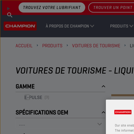
TROUVEZ VOTRE LUBRIFIANT
TROUVER UN POINT 
À PROPOS DE CHAMPION
PRODUITS
ACCUEIL
PRODUITS
VOITURES DE TOURISME
L
VOITURES DE TOURISME - LIQU
GAMME
E-PULSE
(3)
SPÉCIFICATIONS OEM
Our site enab
The informati