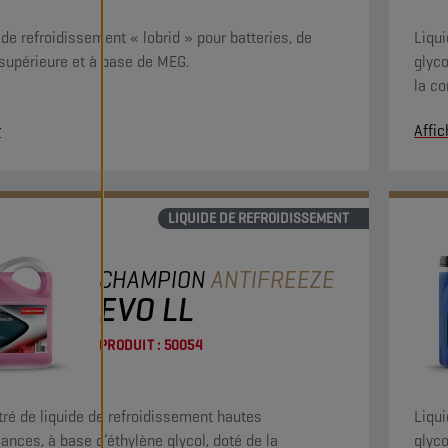
 de refroidissement « lobrid » pour batteries, de
Liqui
 supérieure et à base de MEG.
glyco
la c
perf
r
Affic
G12 e
G12+
LIQUIDE DE REFROIDISSEMENT
CHAMPION
ANTIFREEZE
EVO LL
PRODUIT :
50054
ré de liquide de refroidissement hautes
Liqui
ances, à base d’éthylène glycol, doté de la
glyco