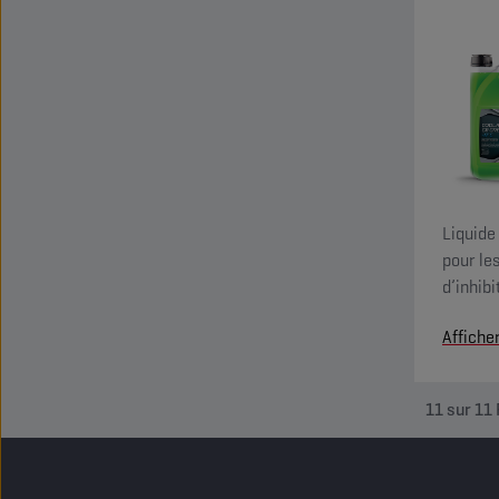
Liquide
pour le
d’inhibi
amine n
Affiche
silicate
11
sur
11