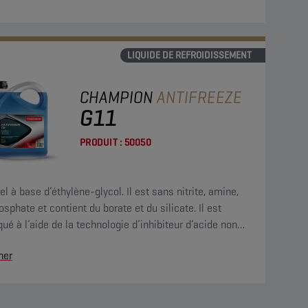
LIQUIDE DE REFROIDISSEMENT
CHAMPION
ANTIFREEZE
G11
PRODUIT :
50050
el à base d’éthylène-glycol. Il est sans nitrite, amine,
osphate et contient du borate et du silicate. Il est
qué à l’aide de la technologie d’inhibiteur d’acide non
ique (IAT) pour une protection permanente du circuit
her
froidissement.