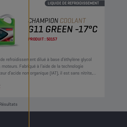
LIQUIDE DE REFROIDISSEMENT
CHAMPION
COOLANT
G11 GREEN -17°C
PRODUIT :
50157
 de refroidissement dilué à base d’éthylène glycol
s moteurs. Fabriqué à l’aide de la technologie
teur d’acide non organique (IAT), il est sans nitrite,
i phosphate (NAP) et contient du borate et du
r
.
Résultats