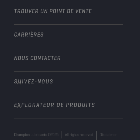
TROUVER UN POINT DE VENTE
Marine
Autre
CARRIÈRES
NOUS CONTACTER
SUIVEZ-NOUS
info@championlubes.com
+32 3 870 00 20
EXPLORATEUR DE PRODUITS
Georges Gilliotstraat, 52 2620 Hemiksem
Belgium
Champion Lubricants ©2025
All rights reserved
Disclaimer