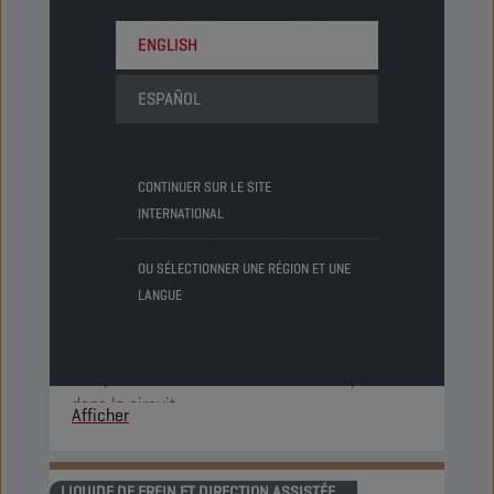
ENGLISH
ESPAÑOL
CHAMPION
BRAKE FLUID
DOT 3/4
CONTINUER SUR LE SITE
PRODUIT :
5015
INTERNATIONAL
Liquide de frein, prévu pour les circuits de
freinage hydraulique. Sa composition affiche
OU SÉLECTIONNER UNE RÉGION ET UNE
une grande stabilité chimique, une excellente
LANGUE
résistance à la formation de résidus, une
excellente stabilité en termes d'oxydation et la
compatibilité avec tous les matériaux présents
dans le circuit.
Afficher
LIQUIDE DE FREIN ET DIRECTION ASSISTÉE