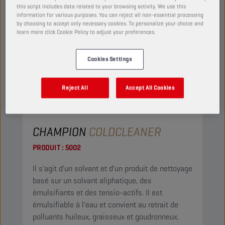
this script includes data related to your browsing activity. We use this
information for various purposes. You can reject all non-essential processing
by choosing to accept only necessary cookies. To personalize your choice and
learn more click Cookie Policy to adjust your preferences.
Cookies Settings
Reject All
Accept All Cookies
CHAMPION
COLDCLEANER
PRODUIT :
5002
Il s'agit d'un solvant et d'un produit de nettoyage
basé sur un solvant aliphatique, des
émulsifiants et des tensio-actifs. Il est
émulsifiable à l'eau et convient au retrait de
polluants huileux, graisseux et goudronneux.