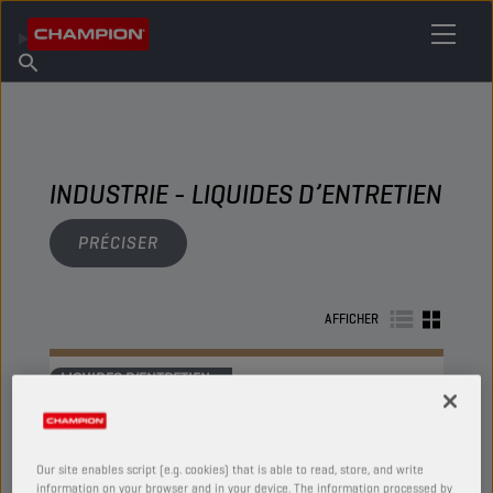
TROUVEZ VOTRE LUBRIFIANT
Trouver un point de vente
À propos de Champion
Produits
français
Actualités
INDUSTRIE - LIQUIDES D’ENTRETIEN
PRÉCISER
AFFICHER
LIQUIDES D’ENTRETIEN
Our site enables script (e.g. cookies) that is able to read, store, and write
information on your browser and in your device. The information processed by