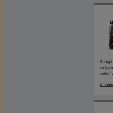
Il s'ag
de base
sélecti
pressio
Affiche
(« limit