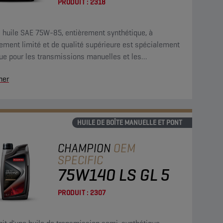
PRODUIT :
2318
e huile SAE 75W-85, entièrement synthétique, à
ement limité et de qualité supérieure est spécialement
ue pour les transmissions manuelles et les
rentiels (à glissement limité ou non).
her
HUILE DE BOÎTE MANUELLE ET PONT
CHAMPION
OEM
SPECIFIC
75W140 LS GL 5
PRODUIT :
2307