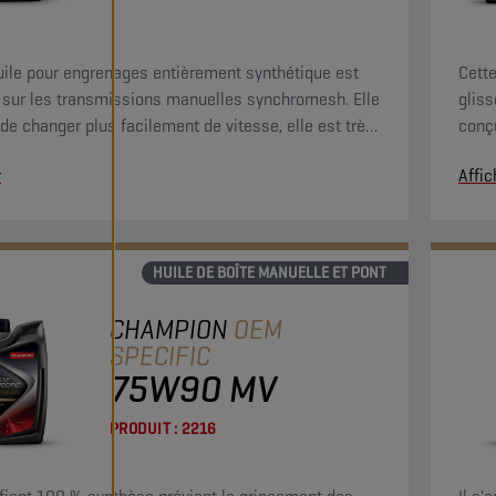
uile pour engrenages entièrement synthétique est
Cett
e sur les transmissions manuelles synchromesh. Elle
gliss
de changer plus facilement de vitesse, elle est très
conç
à basse température et elle augmente la durée de vie
diffé
r
Affic
ransmission.
HUILE DE BOÎTE MANUELLE ET PONT
CHAMPION
OEM
SPECIFIC
75W90 MV
PRODUIT :
2216