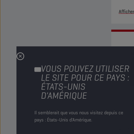
dans de
Affiche
élevées
VOUS POUVEZ UTILISER
LE SITE POUR CE PAYS :
ÉTATS-UNIS
D'AMÉRIQUE
Il s’agi
pour bo
Il semblerait que vous nous visitez depuis ce
perform
pays : États-Unis d'Amérique.
Affiche