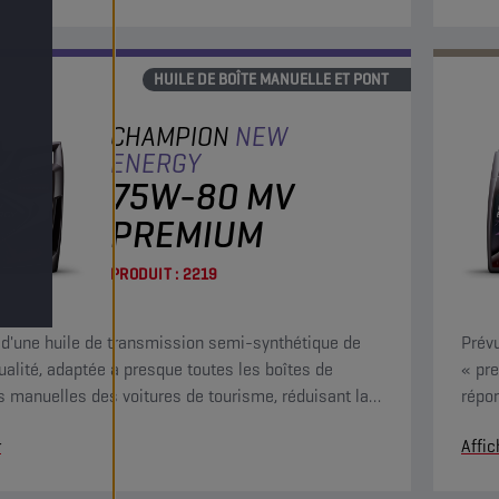
HUILE DE BOÎTE MANUELLE ET PONT
CHAMPION
NEW
ENERGY
75W-80 MV
PREMIUM
PRODUIT :
2219
it d'une huile de transmission semi-synthétique de
Prévu
ualité, adaptée à presque toutes les boîtes de
« pr
s manuelles des voitures de tourisme, réduisant la
répo
ité et le stockage des huiles de boîte de vitesses.
éprou
r
Affic
coup