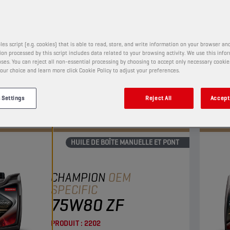
PRODUIT :
2218
les script (e.g. cookies) that is able to read, store, and write information on your browser and
t d'un lubrifiant entièrement synthétique à faible
Prévu
on processed by this script includes data related to your browsing activity. We use this info
té. Il s'utilise dans les boîtes de vitesses manuelles
« pr
ses. You can reject all non-essential processing by choosing to accept only necessary cookie
our choice and learn more click Cookie Policy to adjust your preferences.
tures de tourisme et optimise les économies de
répo
nt. Excellentes propriétés de démarrage à froid et
éprou
r
Affic
té stable à différentes températures.
élevé
 Settings
Reject All
Accept 
sync
HUILE DE BOÎTE MANUELLE ET PONT
CHAMPION
OEM
SPECIFIC
75W80 ZF
PRODUIT :
2202