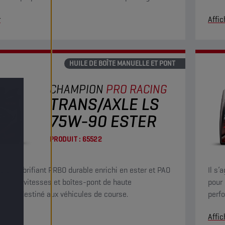
s conditions de charge lourde et de températures
r
Affic
.
HUILE DE BOÎTE MANUELLE ET PONT
CHAMPION
PRO RACING
TRANS/AXLE LS
75W-90 ESTER
PRODUIT :
65522
t d’un lubrifiant RRBO durable enrichi en ester et PAO
Il s’
îtes de vitesses et boîtes-pont de haute
pour 
ance, destiné aux véhicules de course.
perfo
r
Affic