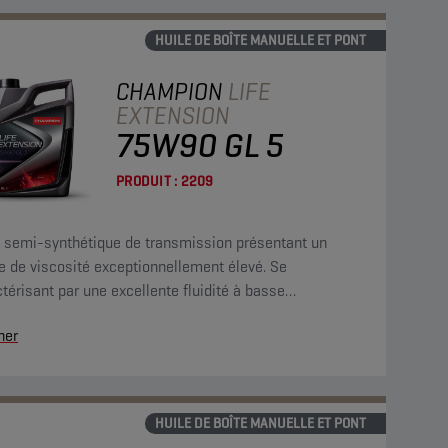
HUILE DE BOÎTE MANUELLE ET PONT
CHAMPION
LIFE
EXTENSION
75W90 GL 5
PRODUIT :
2209
e semi-synthétique de transmission présentant un
e de viscosité exceptionnellement élevé. Se
térisant par une excellente fluidité à basse
rature, elle garantit une longue durée de vie de l'huile
her
es engrenages.
HUILE DE BOÎTE MANUELLE ET PONT