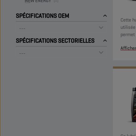
NEW ENERGY
(1)
SPÉCIFICATIONS OEM
Cette h
utilisé
permet 
SPÉCIFICATIONS SECTORIELLES
fluide 
Affiche
de la t