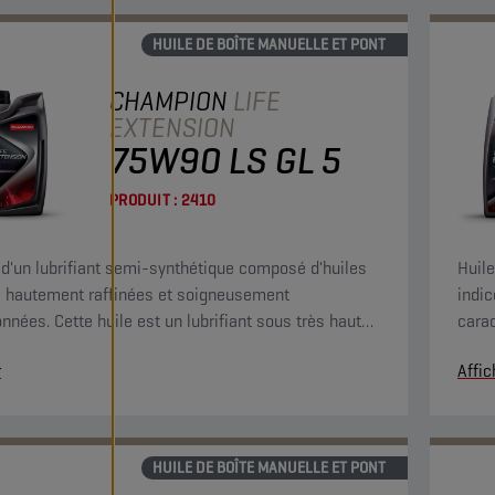
HUILE DE BOÎTE MANUELLE ET PONT
CHAMPION
LIFE
EXTENSION
75W90 LS GL 5
PRODUIT :
2410
it d'un lubrifiant semi-synthétique composé d'huiles
Huil
 hautement raffinées et soigneusement
indic
onnées. Cette huile est un lubrifiant sous très haute
carac
n adaptée aux différentiels à glissement limité
tempé
r
Affic
ed-slip ») ou équipés d'un dispositif de verrouillage.
et d
HUILE DE BOÎTE MANUELLE ET PONT