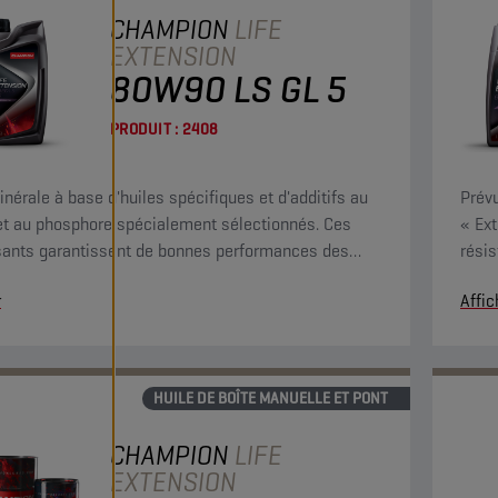
CHAMPION
LIFE
EXTENSION
80W90 LS GL 5
PRODUIT :
2408
inérale à base d'huiles spécifiques et d'additifs au
Prévu
et au phosphore spécialement sélectionnés. Ces
« Ex
ants garantissent de bonnes performances des
résis
ntiels équipés d'un mécanisme de glissement limité.
haute
r
Affic
régi
HUILE DE BOÎTE MANUELLE ET PONT
CHAMPION
LIFE
EXTENSION