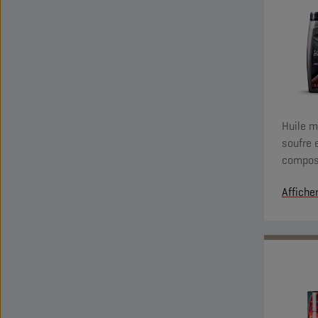
Huile m
soufre 
compos
différe
Affiche