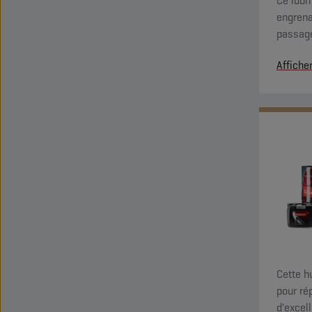
Ce lubr
engrena
passage
Affiche
Cette h
pour ré
d'excel