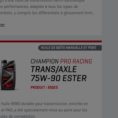
agit d'une huile de transmission semi-synthétique
es performances, adaptée à tous les types de
rentiels, y compris les différentiels à glissement limité.
présente une stabilité de viscosité exceptionnelle, ainsi
her
e grande fluidité à basse température.
HUILE DE BOÎTE MANUELLE ET PONT
CHAMPION
PRO RACING
TRANS/AXLE
75W-90 ESTER
PRODUIT :
65525
 huile RRBO durable pour transmission, enrichie en
 et PAO, a été spécialement mise au point pour les
cules de compétition.