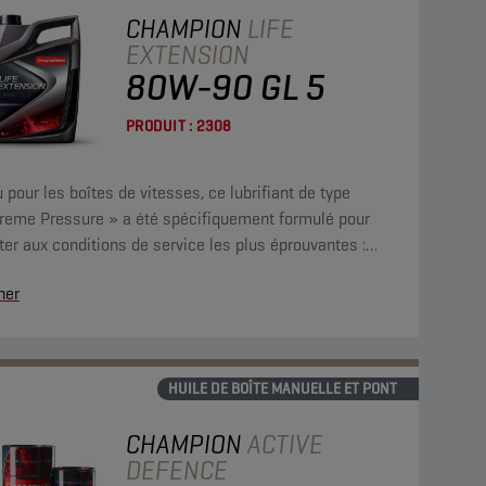
CHAMPION
LIFE
EXTENSION
80W-90 GL 5
PRODUIT :
2308
 pour les boîtes de vitesses, ce lubrifiant de type
treme Pressure » a été spécifiquement formulé pour
ter aux conditions de service les plus éprouvantes :
 vitesse, charges par à-coups et couples élevés à bas
her
me.
HUILE DE BOÎTE MANUELLE ET PONT
CHAMPION
ACTIVE
DEFENCE