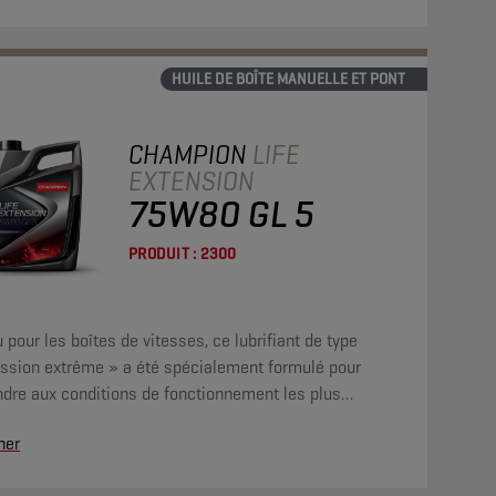
HUILE DE BOÎTE MANUELLE ET PONT
CHAMPION
LIFE
EXTENSION
75W80 GL 5
PRODUIT :
2300
 pour les boîtes de vitesses, ce lubrifiant de type
ession extrême » a été spécialement formulé pour
ndre aux conditions de fonctionnement les plus
vantes : vitesse élevée, charges par à-coups et
her
les élevés à bas régime.