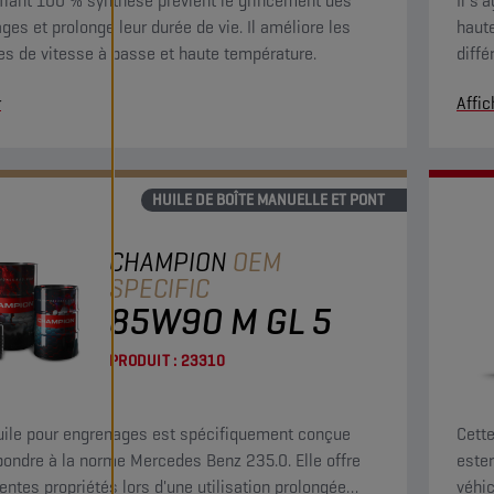
ifiant 100 % synthèse prévient le grincement des
Il s'
ges et prolonge leur durée de vie. Il améliore les
haut
s de vitesse à basse et haute température.
diffé
Elle 
r
Affic
qu'un
HUILE DE BOÎTE MANUELLE ET PONT
CHAMPION
OEM
SPECIFIC
85W90 M GL 5
PRODUIT :
23310
uile pour engrenages est spécifiquement conçue
Cette
pondre à la norme Mercedes Benz 235.0. Elle offre
ester
lentes propriétés lors d'une utilisation prolongée
véhi