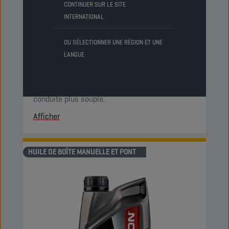
10W30
CONTINUER SUR LE SITE
INTERNATIONAL
PRODUIT :
2130
OU SÉLECTIONNER UNE RÉGION ET UNE
Ce lubrifiant minéral est conçu pour les
LANGUE
moteurs à deux temps à embrayage intégré. Il
optimise les caractéristiques de patinage de
l'embrayage, assurant ainsi une expérience de
conduite plus souple.
Afficher
HUILE DE BOÎTE MANUELLE ET PONT