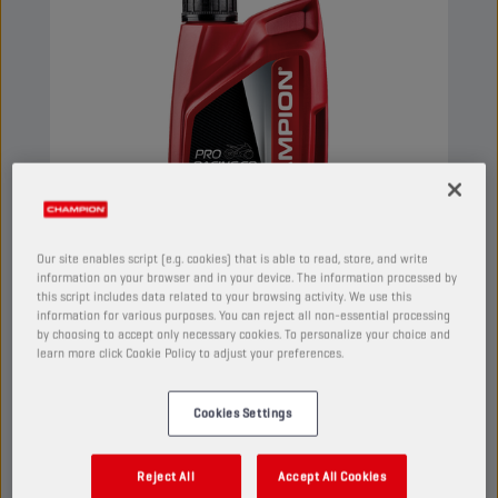
Our site enables script (e.g. cookies) that is able to read, store, and write
information on your browser and in your device. The information processed by
this script includes data related to your browsing activity. We use this
information for various purposes. You can reject all non-essential processing
by choosing to accept only necessary cookies. To personalize your choice and
CHAMPION
PRORACING GP
learn more click Cookie Policy to adjust your preferences.
4T TRANSMISSION OIL
75W90
Cookies Settings
PRODUIT :
2150
Reject All
Accept All Cookies