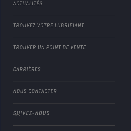
ACTUALITÉS
Véhicules légers
Partenariats dans les sports mécaniques
Jardinage
Motos
Boostez votre activité
Moto et Véhicules tout-terrain
TROUVEZ VOTRE LUBRIFIANT
Poids lourds
Devenir distributeur
Industrie
TROUVER UN POINT DE VENTE
Marine
Autre
CARRIÈRES
NOUS CONTACTER
SUIVEZ-NOUS
info@championlubes.com
+32 3 870 00 20