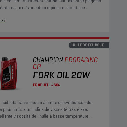
ôle de l'amortissement optimal sur une large plage de
ratures, une évacuation rapide de l'air et une
atibilité avec les élastomères présentant des
her
iétés anticorrosion et antiusure.
HUILE DE FOURCHE
CHAMPION
PRORACING
GP
FORK OIL 20W
PRODUIT :
4664
e huile de transmission à mélange synthétique de
e pour moto a un indice de viscosité très élevé.
ellente viscosité de l'huile à basse température
tit la protection rapide de tous les engrenages.