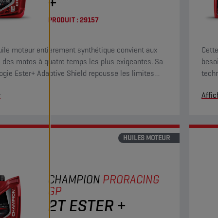
+
PRODUIT :
29157
uile moteur entièrement synthétique convient aux
Cette
 des motos à quatre temps les plus exigeantes. Sa
beso
ogie Ester+ Adaptive Shield repousse les limites
techn
ituels produits ester entièrement synthétiques.
des h
r
Affic
HUILES MOTEUR
CHAMPION
PRORACING
GP
2T ESTER +