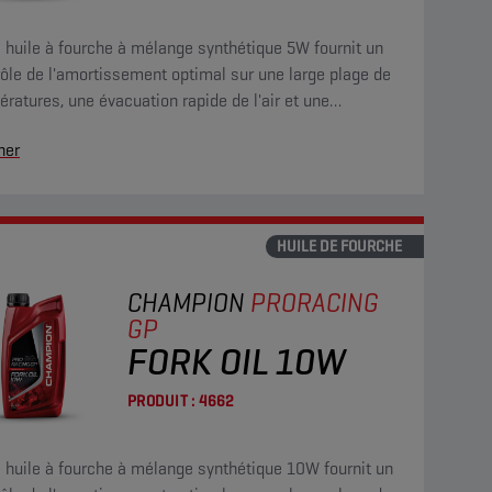
 huile à fourche à mélange synthétique 5W fournit un
ôle de l'amortissement optimal sur une large plage de
ratures, une évacuation rapide de l'air et une
atibilité avec les élastomères présentant des
her
iétés anticorrosion et antiusure.
HUILE DE FOURCHE
CHAMPION
PRORACING
GP
FORK OIL 10W
PRODUIT :
4662
 huile à fourche à mélange synthétique 10W fournit un