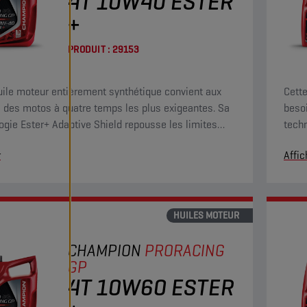
4T 10W40 ESTER
+
PRODUIT :
29153
uile moteur entièrement synthétique convient aux
Cette
 des motos à quatre temps les plus exigeantes. Sa
beso
ogie Ester+ Adaptive Shield repousse les limites
techn
ituels produits ester entièrement synthétiques.
des h
r
Affic
HUILES MOTEUR
CHAMPION
PRORACING
GP
4T 10W60 ESTER