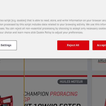
4T 5W40 ESTER
+
PRODUIT :
29152
les script (e.g. cookies) that is able to read, store, and write information on your browser and
on processed by this script includes data related to your browsing activity. We use this info
ses. You can reject all non-essential processing by choosing to accept only necessary cookie
our choice and learn more click Cookie Policy to adjust your preferences.
uile moteur entièrement synthétique convient aux
Cett
 des motos à quatre temps les plus exigeantes. Sa
pour 
 Settings
Reject All
Accept 
ogie Ester+ Adaptive Shield repousse les limites
temp
ituels produits ester entièrement synthétiques.
limit
r
Affic
synth
HUILES MOTEUR
CHAMPION
PRORACING
GP