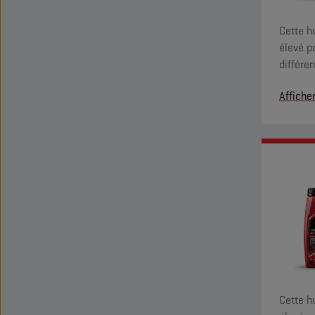
Cette h
élevé p
différe
évacuat
Affiche
élastom
usure.
Cette h