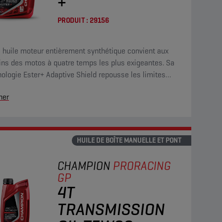
+
PRODUIT :
29156
 huile moteur entièrement synthétique convient aux
ins des motos à quatre temps les plus exigeantes. Sa
ologie Ester+ Adaptive Shield repousse les limites
abituels produits ester entièrement synthétiques.
her
HUILE DE BOÎTE MANUELLE ET PONT
CHAMPION
PRORACING
GP
4T
TRANSMISSION