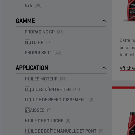
N/A
(38)
GAMME
PRORACING GP
(33)
Cette h
MOTO HP
(15)
besoins
PROPULSE TT
(15)
technol
des hab
APPLICATION
Affiche
HUILES MOTEUR
(33)
LIQUIDES D’ENTRETIEN
(16)
LIQUIDE DE REFROIDISSEMENT
(9)
GRAISSES
(7)
HUILE DE FOURCHE
(6)
HUILE DE BOÎTE MANUELLE ET PONT
(4)