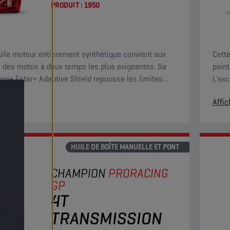
PRODUIT :
1950
uile moteur entièrement synthétique convient aux
Cett
 des motos à deux temps les plus exigeantes. Sa
point
ogie Ester+ Adaptive Shield repousse les limites
L'exc
ituels produits ester entièrement synthétiques.
garan
r
Affic
HUILE DE BOÎTE MANUELLE ET PONT
CHAMPION
PRORACING
GP
4T
TRANSMISSION