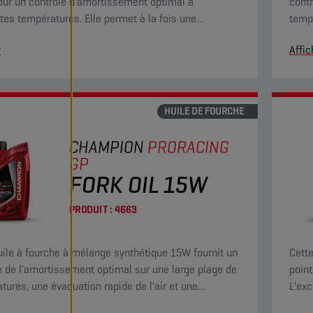
our un contrôle d'amortissement optimal à
contr
ntes températures. Elle permet à la fois une
tempé
ion rapide de l'air et une compatibilité avec les
comp
r
Affic
ères grâce à ses propriétés anticorrosion et anti-
propr
HUILE DE FOURCHE
CHAMPION
PRORACING
GP
FORK OIL 15W
PRODUIT :
4663
uile à fourche à mélange synthétique 15W fournit un
Cett
e de l'amortissement optimal sur une large plage de
point
tures, une évacuation rapide de l'air et une
L'exc
bilité avec les élastomères présentant des
garan