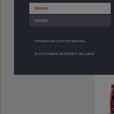
ENGLISH
ESPAÑOL
Cette h
très ha
une pro
CONTINUER SUR LE SITE INTERNATIONAL
transmi
Affiche
même un
OU SÉLECTIONNER UNE RÉGION ET UNE LANGUE