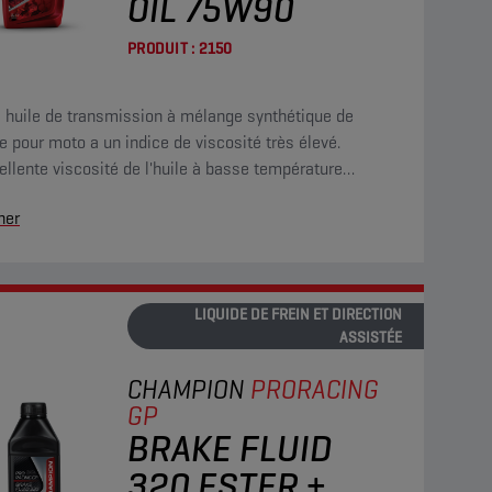
OIL 75W90
PRODUIT :
2150
e huile de transmission à mélange synthétique de
e pour moto a un indice de viscosité très élevé.
ellente viscosité de l'huile à basse température
tit la protection rapide de tous les engrenages.
her
LIQUIDE DE FREIN ET DIRECTION
ASSISTÉE
CHAMPION
PRORACING
GP
BRAKE FLUID
320 ESTER +