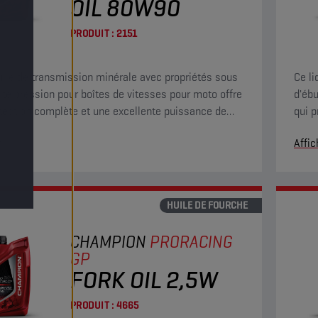
OIL 80W90
PRODUIT :
2151
uile de transmission minérale avec propriétés sous
Ce li
ute pression pour boîtes de vitesses pour moto offre
d'ébu
tection complète et une excellente puissance de
qui 
ssion à haute vitesse, des charges de choc et
condi
r
Affic
 couple élevé à faible vitesse.
HUILE DE FOURCHE
CHAMPION
PRORACING
GP
FORK OIL 2,5W
PRODUIT :
4665