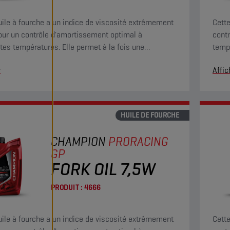
uile à fourche a un indice de viscosité extrêmement
Cette
our un contrôle d'amortissement optimal à
contr
ntes températures. Elle permet à la fois une
tempé
ion rapide de l'air et une compatibilité avec les
comp
r
Affic
ères grâce à ses propriétés anticorrosion et anti-
propr
HUILE DE FOURCHE
CHAMPION
PRORACING
GP
FORK OIL 7,5W
PRODUIT :
4666
uile à fourche a un indice de viscosité extrêmement
Cette