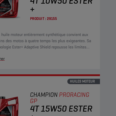
4T 10W50 ESTER
+
PRODUIT :
29155
 huile moteur entièrement synthétique convient aux
ins des motos à quatre temps les plus exigeantes. Sa
ologie Ester+ Adaptive Shield repousse les limites
abituels produits ester entièrement synthétiques.
her
HUILES MOTEUR
CHAMPION
PRORACING
GP
4T 15W50 ESTER