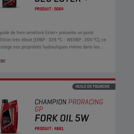
PRODUIT :
5064
quide de frein amélioré Ester+ présente un point
llition très élevé (ERBP : 328 °C - WERBP : 204 °C), ce
protège ses propriétés hydrauliques même dans les
tions de conduite les plus difficiles.
her
HUILE DE FOURCHE
CHAMPION
PRORACING
GP
FORK OIL 5W
PRODUIT :
4661