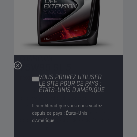
CHAMPION
LIFE EXTENSION
75W90 GL 5
VOUS POUVEZ UTILISER
PRODUIT :
2209
LE SITE POUR CE PAYS :
ÉTATS-UNIS D'AMÉRIQUE
Huile semi-synthétique de transmission
présentant un indice de viscosité
exceptionnellement élevé. Se caractérisant par
Il semblerait que vous nous visitez
une excellente fluidité à basse température, elle
depuis ce pays : États-Unis
garantit une longue durée de vie de l'huile et
d'Amérique.
des engrenages.