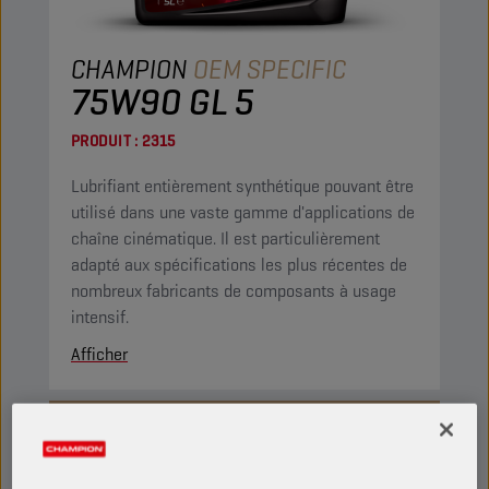
CHAMPION
OEM SPECIFIC
75W90 GL 5
PRODUIT :
2315
Lubrifiant entièrement synthétique pouvant être
utilisé dans une vaste gamme d'applications de
chaîne cinématique. Il est particulièrement
adapté aux spécifications les plus récentes de
nombreux fabricants de composants à usage
intensif.
Afficher
HUILE DE BOÎTE MANUELLE ET PONT