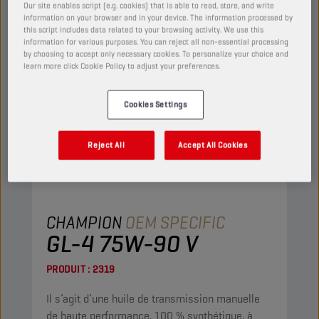
Our site enables script (e.g. cookies) that is able to read, store, and write
information on your browser and in your device. The information processed by
this script includes data related to your browsing activity. We use this
information for various purposes. You can reject all non-essential processing
by choosing to accept only necessary cookies. To personalize your choice and
learn more click Cookie Policy to adjust your preferences.
Cookies Settings
Reject All
Accept All Cookies
CHAMPION
OEM SPECIFIC
GL-4 75W-90 V
PRODUIT :
2319
Il s’agit d’une huile de transmission manuelle
de haute performance, 100 % synthétique, à