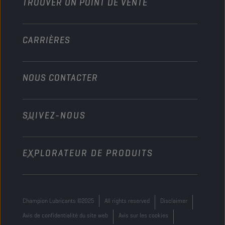
TROUVER UN POINT DE VENTE
Marine
Autre
CARRIÈRES
NOUS CONTACTER
SUIVEZ-NOUS
info@championlubes.com
+32 3 870 00 20
EXPLORATEUR DE PRODUITS
Georges Gilliotstraat, 52 2620 Hemiksem
Belgium
Champion Lubricants ©2025
All rights reserved
Disclaimer
Avis de confidentialité du site web
Avis sur les cookies