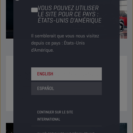
VOUS POUVEZ UTILISER
LE SITE POUR CE PAYS :
ÉTATS-UNIS D'AMÉRIQUE
Il semblerait que vous nous visitez
depuis ce pays : États-Unis
d'Amérique.
RENFORCEZ LA PRODUCTIVITÉ DE
ENGLISH
VOTRE GARAGE
ESPAÑOL
BOOSTEZ VOTRE ACTIVITÉ
CONTINUER SUR LE SITE
INTERNATIONAL