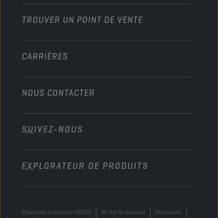
Industrie
TROUVER UN POINT DE VENTE
Marine
Autre
CARRIÈRES
NOUS CONTACTER
SUIVEZ-NOUS
info@championlubes.com
+32 3 870 00 20
EXPLORATEUR DE PRODUITS
Georges Gilliotstraat, 52 2620 Hemiksem
Belgium
Champion Lubricants ©2025
All rights reserved
Disclaimer