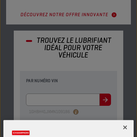
DÉCOUVREZ NOTRE OFFRE INNOVANTE
TROUVEZ LE LUBRIFIANT
IDÉAL POUR VOTRE
VÉHICULE
PAR NUMÉRO VIN
1GHBH41JXMN109186