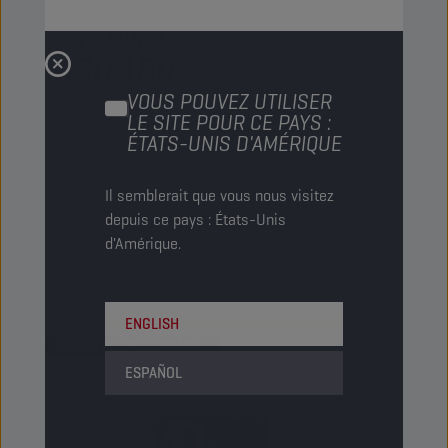
CHAMPION
WAY OIL
ISO 100
VOUS POUVEZ UTILISER
PRODUIT :
4533
LE SITE POUR CE PAYS :
ÉTATS-UNIS D'AMÉRIQUE
Cette huile sert particulièrement à la
lubrification des glissières de machines-outils.
En utilisant des additifs spéciaux, les propriétés
Il semblerait que vous nous visitez
adhésives et de lubrification sont augmentées
depuis ce pays : États-Unis
et les chocs (broutage 'stick-slip') évités.
d'Amérique.
Afficher
ENGLISH
HUILES POUR GLISSIÈRE
ESPAÑOL