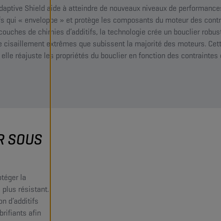
daptive Shield aide à atteindre de nouveaux niveaux de performance
fs qui « enveloppe » et protège les composants du moteur des contra
ouches de chimies d’additifs, la technologie crée un bouclier robus
 cisaillement extrêmes que subissent la majorité des moteurs. Cett
 elle réajuste les propriétés du bouclier en fonction des contraintes
R SOUS
téger la
 plus résistant.
n d’additifs
rifiants afin