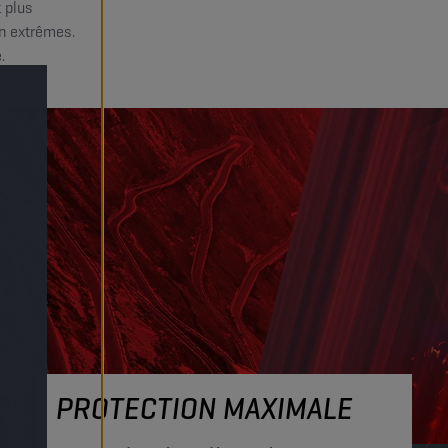
t plus
n extrêmes.
.
PROTECTION MAXIMALE