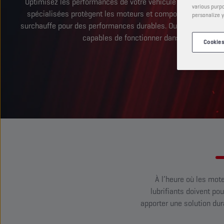
Optimisez les performances de votre véhicule grâce à Cham
various purpo
spécialisées protègent les moteurs et composants internes c
personalize y
surchauffe pour des performances durables. Ouvrez de nouveau
capables de fonctionner dans les condition
Cookies
À l’heure où les mot
lubrifiants doivent po
apporter une solution dur