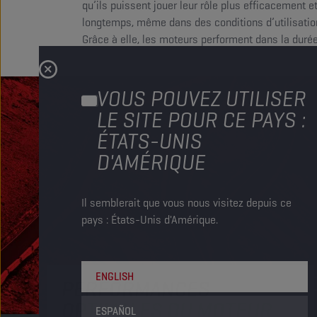
qu’ils puissent jouer leur rôle plus efficacement e
longtemps, même dans des conditions d’utilisatio
Grâce à elle, les moteurs performent dans la durée
VOUS POUVEZ UTILISER
LE SITE POUR CE PAYS :
ÉTATS-UNIS
D'AMÉRIQUE
Il semblerait que vous nous visitez depuis ce
pays : États-Unis d'Amérique.
ENGLISH
PERFORMANCES
OPTIMALES DU MOTEUR
ESPAÑOL