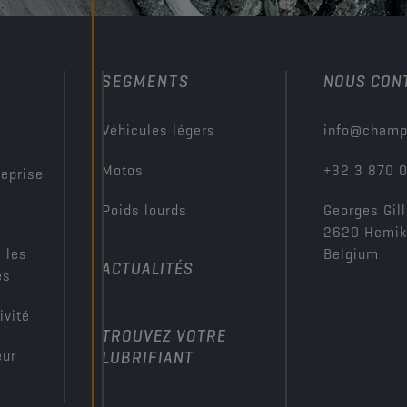
SEGMENTS
NOUS CON
?
Véhicules légers
info@champ
Motos
+32 3 870 
reprise
Poids lourds
Georges Gill
2620 Hemi
 les
Belgium
ACTUALITÉS
es
ivité
TROUVEZ VOTRE
eur
LUBRIFIANT