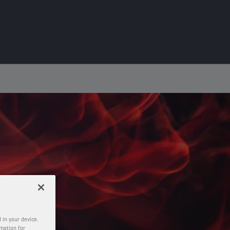
 in your device.
rmation for