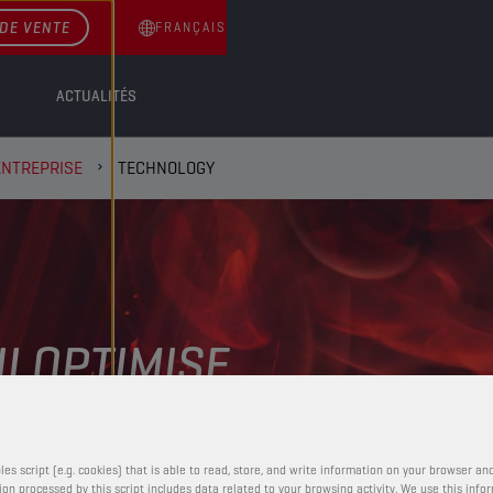
DE VENTE
FRANÇAIS
ACTUALITÉS
ENTREPRISE
TECHNOLOGY
I OPTIMISE
ANCES
les script (e.g. cookies) that is able to read, store, and write information on your browser and
on processed by this script includes data related to your browsing activity. We use this info