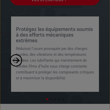
Protégez les équipements soumis
P
à des efforts mécaniques
d
extrêmes
p
Réduisez l’usure provoquée par des charges
Tr
lourdes, des vibrations et des températures
en
élevées. Les lubrifiants qui maintiennent de
co
solides films d’huile sous charge constante
av
contribuent à protéger les composants critiques
l’
et à maximiser la disponibilité.
pa
se