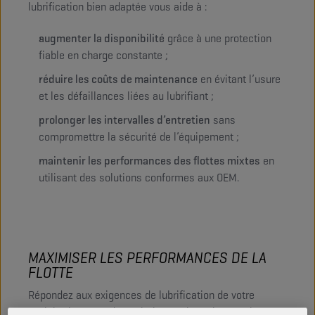
lubrification bien adaptée vous aide à :
augmenter la disponibilité
grâce à une protection
fiable en charge constante ;
réduire les coûts de maintenance
en évitant l’usure
et les défaillances liées au lubrifiant ;
prolonger les intervalles d’entretien
sans
compromettre la sécurité de l’équipement ;
maintenir les performances des flottes mixtes
en
utilisant des solutions conformes aux OEM.
MAXIMISER LES PERFORMANCES DE LA
FLOTTE
Répondez aux exigences de lubrification de votre
exploitation avec des solutions qui soutiennent la