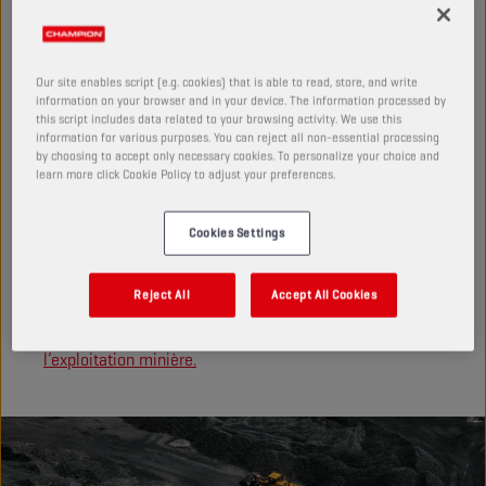
fiabilité et la productivité, quelle que soit l’application
ou l’environnement.
Bénéficiez de :
Our site enables script (e.g. cookies) that is able to read, store, and write
information on your browser and in your device. The information processed by
this script includes data related to your browsing activity. We use this
performances stables des moteurs, des circuits
information for various purposes. You can reject all non-essential processing
hydrauliques et des transmissions ;
by choosing to accept only necessary cookies. To personalize your choice and
learn more click Cookie Policy to adjust your preferences.
moins d’interruptions et de pannes sur site ;
décisions de lubrification plus rapides et plus sûres,
Cookies Settings
soutenues par des conseils d’experts.
Reject All
Accept All Cookies
Découvrez comment la bonne stratégie de lubrification
aide à résoudre les défis de la construction et de
l’exploitation minière.