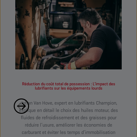
Réduction du coût total de possession : L’impact des
Comme
lubrifiants sur les équipements lourds
Johan Van Hove, expert en lubrifiants Champion,
Des 
explique en détail le choix des huiles moteur, des
les 
fluides de refroidissement et des graisses pour
comm
réduire l’usure, améliorer les économies de
de ma
carburant et éviter les temps d’immobilisation
rédu