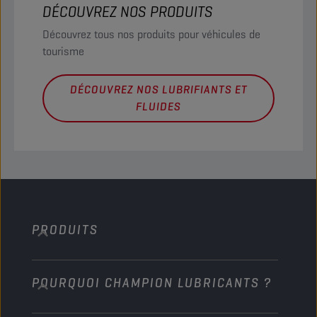
DÉCOUVREZ NOS PRODUITS
Découvrez tous nos produits pour véhicules de
tourisme
DÉCOUVREZ NOS LUBRIFIANTS ET
FLUIDES
PRODUITS
POURQUOI CHAMPION LUBRICANTS ?
Voitures de tourisme
Bus et Camions