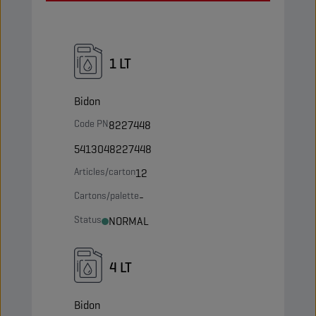
1 LT
Bidon
Code PN
8227448
5413048227448
Articles/carton
12
Cartons/palette
-
Status
NORMAL
4 LT
Bidon