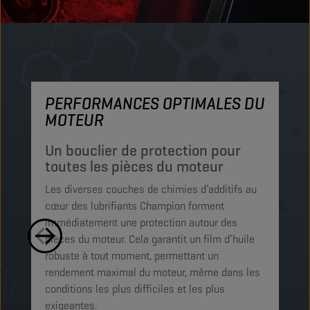
PERFORMANCES OPTIMALES DU
P
MOTEUR
P
c
Un bouclier de protection pour
p
toutes les pièces du moteur
Le
Les diverses couches de chimies d’additifs au
mi
cœur des lubrifiants Champion forment
pe
immédiatement une protection autour des
le
pièces du moteur. Cela garantit un film d’huile
Ce
robuste à tout moment, permettant un
mo
rendement maximal du moteur, même dans les
op
conditions les plus difficiles et les plus
exigeantes.