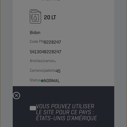
20 LT
Bidon
Code PN
8228247
5413048228247
Articles/carton
-
Cartons/palette
45
Status
NORMAL
60 LT
VOUS POUVEZ UTILISER
LE SITE POUR CE PAYS :
Fût
ÉTATS-UNIS D'AMÉRIQUE
Code PN
8228346