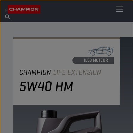
TROUVEZ VOTRE LUBRIFIANT
Trouver un point de vente
À propos de Champion
Produits
français
Actualités
HUILES MOTEUR
CHAMPION
LIFE EXTENSION
5W40 HM