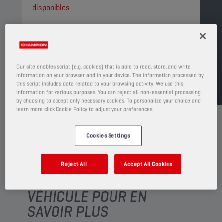
disponibles
TROUVER UN POINT DE VENTE
Our site enables script (e.g. cookies) that is able to read, store, and write
TDS
MSDS
information on your browser and in your device. The information processed by
this script includes data related to your browsing activity. We use this
information for various purposes. You can reject all non-essential processing
by choosing to accept only necessary cookies. To personalize your choice and
learn more click Cookie Policy to adjust your preferences.
Cookies Settings
VÉRIFIEZ LA
Reject All
Accept All Cookies
COMPATIBILITÉ DE VOTRE
VÉHICULE POUR EN
SAVOIR PLUS