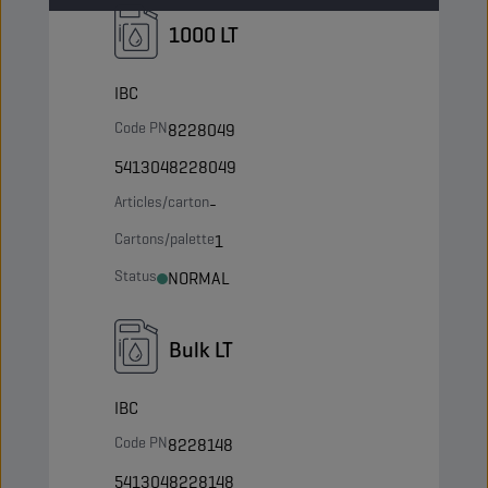
1000 LT
IBC
Code PN
8228049
5413048228049
Articles/carton
-
Cartons/palette
1
Status
NORMAL
Bulk LT
IBC
Code PN
8228148
5413048228148