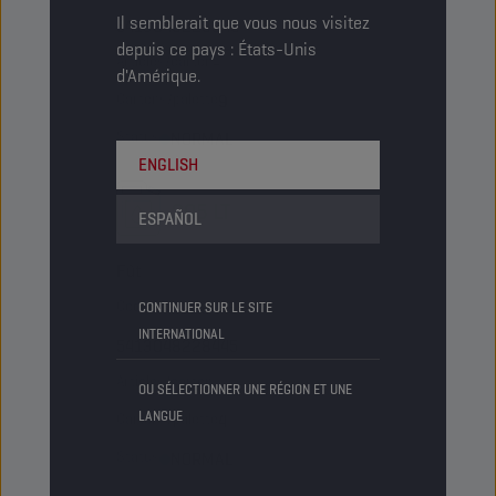
Il semblerait que vous nous visitez
5413048228346
depuis ce pays : États-Unis
Articles/carton
-
d'Amérique.
Cartons/palette
9
Status
NORMAL
ENGLISH
205 LT
ESPAÑOL
Fût
Code PN
8228445
CONTINUER SUR LE SITE
INTERNATIONAL
5413048228445
Articles/carton
-
OU SÉLECTIONNER UNE RÉGION ET UNE
LANGUE
Cartons/palette
4
Status
NORMAL