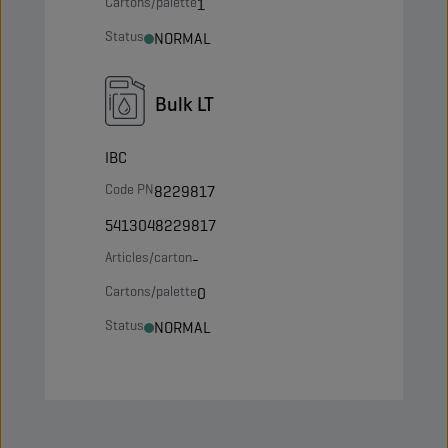
Cartons/palette
1
Status
NORMAL
Bulk LT
IBC
Code PN
8229817
5413048229817
Articles/carton
-
Cartons/palette
0
Status
NORMAL