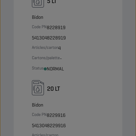
5 LT
Bidon
Code PN
8228919
5413048228919
Articles/carton
4
Cartons/palette
-
Status
NORMAL
20 LT
Bidon
Code PN
8229916
5413048229916
Articles/carton
-