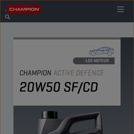
TROUVEZ VOTRE LUBRIFIANT
Trouver un point de vente
À propos de Champion
Produits
français
Actualités
HUILES MOTEUR
CHAMPION
ACTIVE DEFENCE
20W50 SF/CD