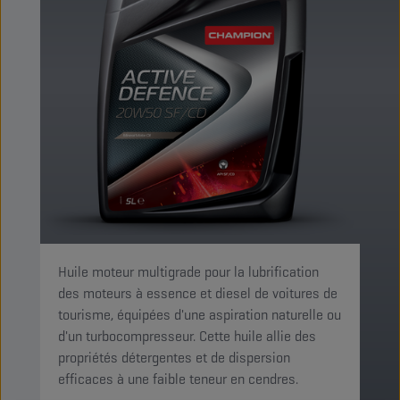
Huile moteur multigrade pour la lubrification
des moteurs à essence et diesel de voitures de
tourisme, équipées d'une aspiration naturelle ou
d'un turbocompresseur. Cette huile allie des
propriétés détergentes et de dispersion
efficaces à une faible teneur en cendres.