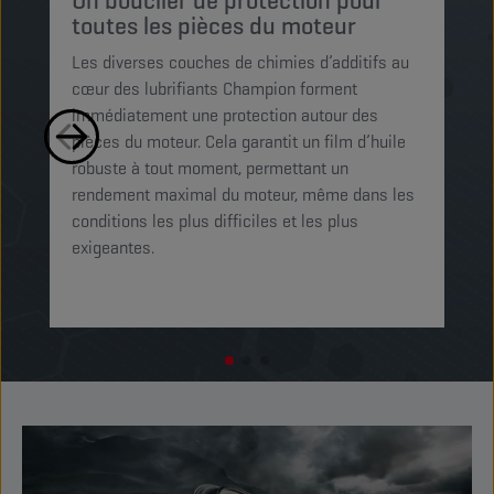
Un bouclier de protection pour
p
toutes les pièces du moteur
Le
Les diverses couches de chimies d’additifs au
mi
cœur des lubrifiants Champion forment
pe
immédiatement une protection autour des
le
pièces du moteur. Cela garantit un film d’huile
Ce
robuste à tout moment, permettant un
mo
rendement maximal du moteur, même dans les
op
conditions les plus difficiles et les plus
exigeantes.