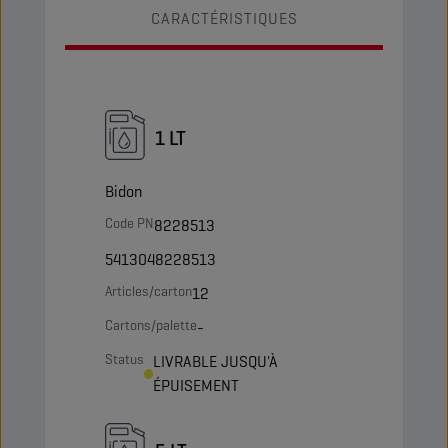
CARACTÉRISTIQUES
1 LT
Bidon
Code PN
8228513
5413048228513
Articles/carton
12
Cartons/palette
-
Status
LIVRABLE JUSQU'À
ÉPUISEMENT