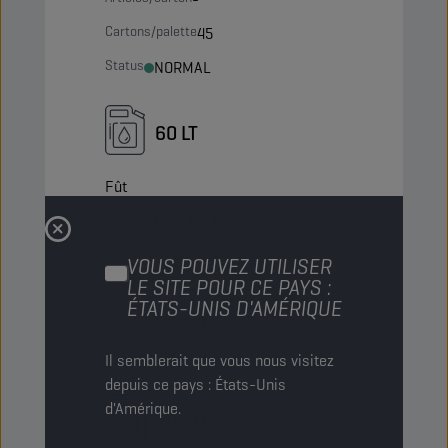
Cartons/palette
45
Status
NORMAL
60 LT
Fût
Code PN
8220029
5413048220029
VOUS POUVEZ UTILISER
LE SITE POUR CE PAYS :
Articles/carton
-
ÉTATS-UNIS D'AMÉRIQUE
Cartons/palette
9
Status
NORMAL
Il semblerait que vous nous visitez
depuis ce pays : États-Unis
d'Amérique.
205 LT