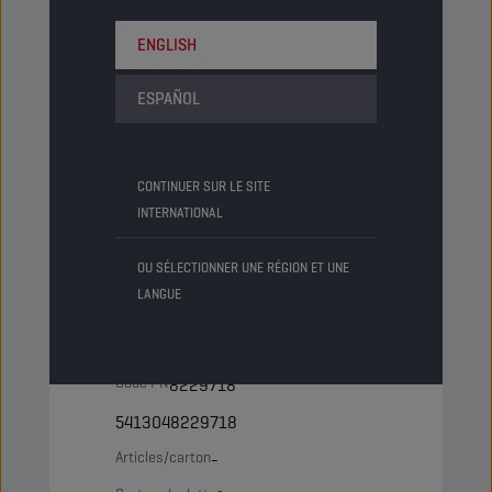
Fût
ENGLISH
Code PN
8220128
ESPAÑOL
5413048220128
Articles/carton
-
Cartons/palette
4
CONTINUER SUR LE SITE
INTERNATIONAL
Status
NORMAL
OU SÉLECTIONNER UNE RÉGION ET UNE
1000 LT
LANGUE
IBC
Code PN
8229718
5413048229718
Articles/carton
-