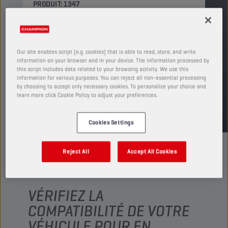
PRODUIT: 1347
Voir les formats et conditionnements
disponibles
Our site enables script (e.g. cookies) that is able to read, store, and write
TROUVER UN POINT DE VENTE
information on your browser and in your device. The information processed by
this script includes data related to your browsing activity. We use this
information for various purposes. You can reject all non-essential processing
by choosing to accept only necessary cookies. To personalize your choice and
TDS
MSDS
learn more click Cookie Policy to adjust your preferences.
Cookies Settings
Reject All
Accept All Cookies
VÉRIFIEZ LA
COMPATIBILITÉ DE VOTRE
VÉHICULE POUR EN