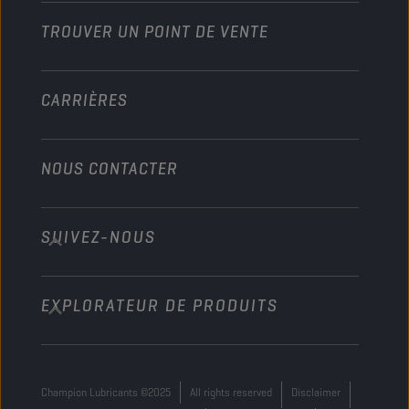
TROUVER UN POINT DE VENTE
Marine
Autre
CARRIÈRES
NOUS CONTACTER
SUIVEZ-NOUS
info@championlubes.com
+32 3 870 00 20
EXPLORATEUR DE PRODUITS
Georges Gilliotstraat, 52 2620 Hemiksem
Belgium
Champion Lubricants ©2025
All rights reserved
Disclaimer