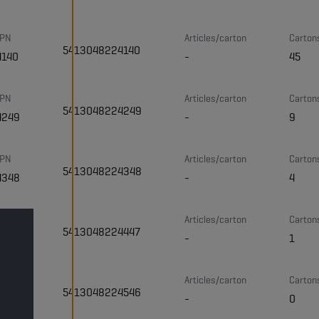
 PN
Articles/carton
Carton
5413048224140
4140
-
45
 PN
Articles/carton
Carton
5413048224249
4249
-
9
 PN
Articles/carton
Carton
5413048224348
4348
-
4
 PN
Articles/carton
Carton
5413048224447
4447
-
1
 PN
Articles/carton
Carton
5413048224546
4546
-
0