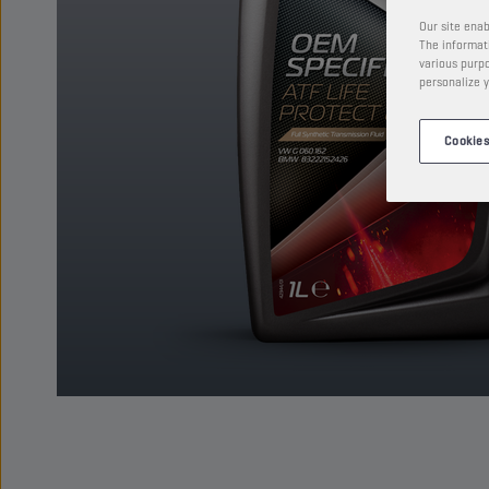
Our site enab
The informati
various purpo
personalize y
Cookies