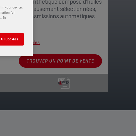
t entièrement synthétique composé d'huiles
ualité et soigneusement sélectionnées,
 in your device.
rmation for
 pour les transmissions automatiques
s. To
All Cookies
nnements disponibles
TROUVER UN POINT DE VENTE
MSDS