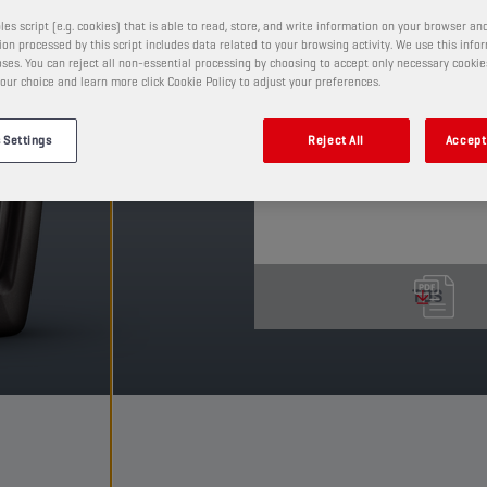
Il s'agit d'un lubrifian
de base de très haute q
les script (e.g. cookies) that is able to read, store, and write information on your browser and
on processed by this script includes data related to your browsing activity. We use this info
spécialement développé
ses. You can reject all non-essential processing by choosing to accept only necessary cookie
ZF à 6, 8 et 9 rapports.
our choice and learn more click Cookie Policy to adjust your preferences.
PRODUIT: 3016
 Settings
Reject All
Accept 
Voir les formats et conditio
TDS