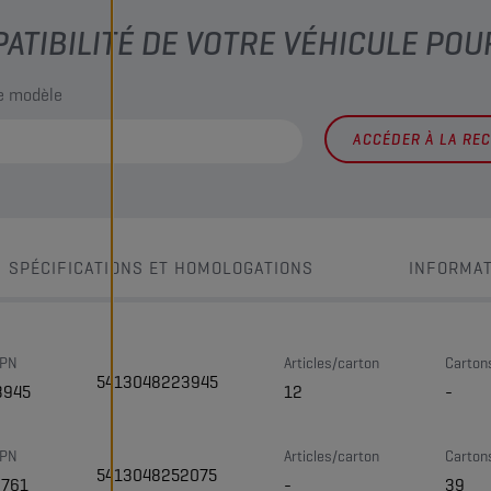
PATIBILITÉ DE VOTRE VÉHICULE POU
le modèle
ACCÉDER À LA RE
SPÉCIFICATIONS ET HOMOLOGATIONS
INFORMAT
 PN
Articles/carton
Carton
5413048223945
3945
12
-
 PN
Articles/carton
Carton
5413048252075
3761
-
39