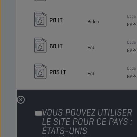
Code
20 LT
Bidon
822
Code
60 LT
Fût
822
Code
205 LT
Fût
822
Code
1000 LT
IBC
822
VOUS POUVEZ UTILISER
LE SITE POUR CE PAYS :
Code
Bulk LT
IBC
ÉTATS-UNIS
822