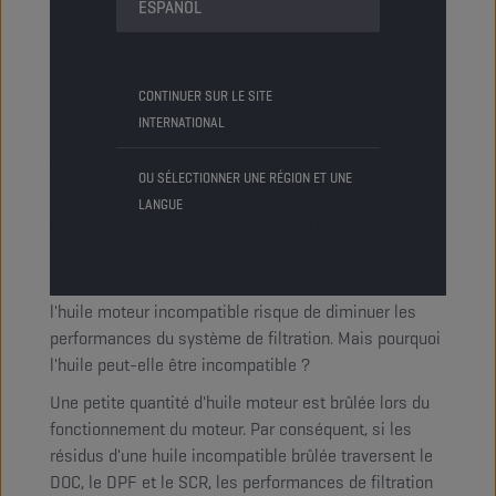
ESPAÑOL
l'urée
l'ammoniac anhydre
l'ammoniac en solution aqueuse
CONTINUER SUR LE SITE
INTERNATIONAL
L'oxyde d'azote NOx contenu dans les gaz
d'échappement forme de nouvelles substances moins
OU SÉLECTIONNER UNE RÉGION ET UNE
nocives lors du passage au travers du SCR.
LANGUE
L'ENGAGEMENT DE CHAMPION
L'huile moteur ne s'écoule pas directement dans le
système de post-traitement d'échappement. De
l'huile moteur incompatible risque de diminuer les
performances du système de filtration. Mais pourquoi
l'huile peut-elle être incompatible ?
Une petite quantité d'huile moteur est brûlée lors du
fonctionnement du moteur. Par conséquent, si les
résidus d'une huile incompatible brûlée traversent le
DOC, le DPF et le SCR, les performances de filtration