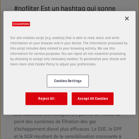
#nofilter Est un hashtag qui sonne
bien sur instagram, mais qui ne
s'applique pas lorsqu'on parle de
véhicules. Une brigade de héros bien
Our site enables script (e.g. cookies) that is able to read, store, and write
information on your browser and in your device. The information processed by
cachés se bat pour protéger
this script includes data related to your browsing activity. We use this
information for various purposes. You can reject all non-essential processing
l'environnement. Découvrez
by choosing to accept only necessary cookies. To personalize your choice and
learn more click Cookie Policy to adjust your preferences.
comment fonctionnent les systèmes
de post-traitement d'échappement
Cookies Settings
sur ce blog !
Reject All
Accept All Cookies
Les nouvelles technologies ont permis de mettre au
point des systèmes de filtration des gaz
d'échappement diesel plus efficaces. Le DOC, le DPF
et le SCR résultent de la sensibilisation croissante à