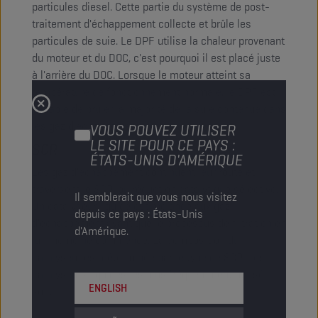
particules diesel. Cette partie du système de post-
traitement d'échappement collecte et brûle les
particules de suie. Le DPF utilise la chaleur provenant
du moteur et du DOC, c'est pourquoi il est placé juste
à l'arrière du DOC. Lorsque le moteur atteint sa
température de fonctionnement normale, le DPF est
capable de brûler la majorité de la suie contenue dans
les gaz d'échappement.
VOUS POUVEZ UTILISER
LE SITE POUR CE PAYS :
SCR
ÉTATS-UNIS D'AMÉRIQUE
Les gaz d'échappement continuent leur route et
traversent le SCR, ou réduction catalytique sélective.
Il semblerait que vous nous visitez
Un catalyseur liquide est mélangé aux gaz
depuis ce pays : États-Unis
d'échappement avant que le processus de filtration en
d'Amérique.
lui-même ne commence. La composition du
catalyseur est déterminée par le type de SCR. Les
catalyseurs liquides les plus fréquemment utilisés
ENGLISH
sont :