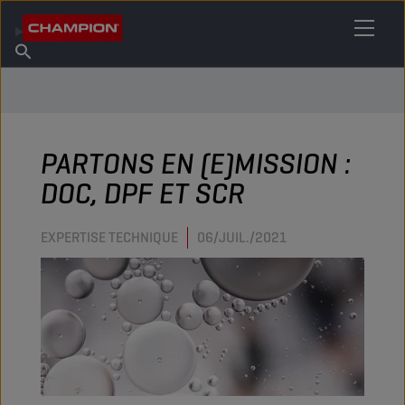
TROUVEZ VOTRE LUBRIFIANT
Trouver un point de vente
À propos de Champion
Produits
français
Actualités
PARTONS EN (E)MISSION :
DOC, DPF ET SCR
EXPERTISE TECHNIQUE
06/JUIL./2021