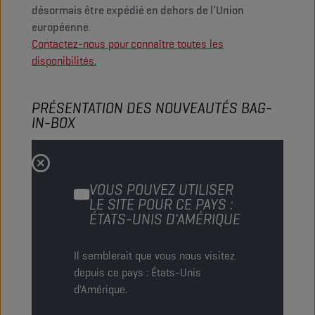
désormais être expédié en dehors de l’Union
européenne
.
Contactez-nous pour
connaître toutes les
disponibilités.
PRÉSENTATION DES NOUVEAUTÉS BAG-
IN-BOX
2202 - BIB 20L
- 1053735 - OEM SPECIFIC 75W80
ZF
VOUS POUVEZ UTILISER
LE SITE POUR CE PAYS :
2209 - BIB 20L
- 1053751 - LIFE EXTENSION
ÉTATS-UNIS D'AMÉRIQUE
75W90 GL 5
2218 - BIB 20L
- 1053752 - ECO FLOW 75W
Il semblerait que vous nous visitez
PREMIUM
depuis ce pays : États-Unis
d'Amérique.
2219 - BIB 20L
- 1053753 - NEW ENERGY 75W80