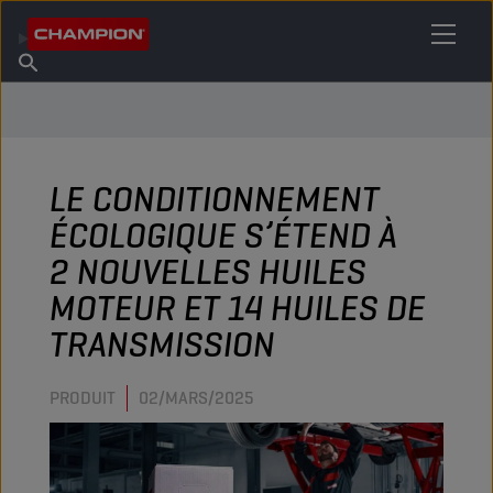
TROUVEZ VOTRE LUBRIFIANT
Trouver un point de vente
À propos de Champion
Produits
français
Actualités
LE CONDITIONNEMENT
ÉCOLOGIQUE S’ÉTEND À
2 NOUVELLES HUILES
MOTEUR ET 14 HUILES DE
TRANSMISSION
PRODUIT
02/MARS/2025