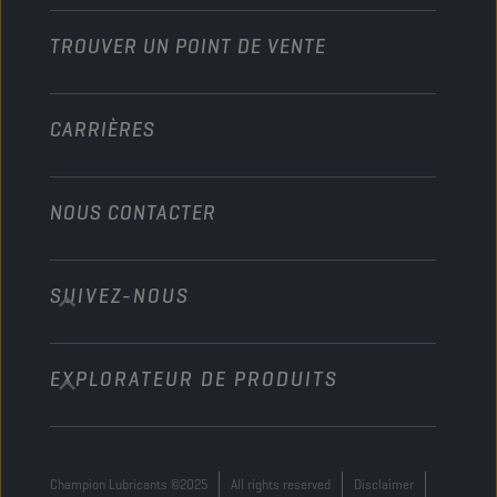
Industrie
TROUVER UN POINT DE VENTE
Marine
Autre
CARRIÈRES
NOUS CONTACTER
SUIVEZ-NOUS
info@championlubes.com
+32 3 870 00 20
EXPLORATEUR DE PRODUITS
Georges Gilliotstraat, 52 2620 Hemiksem
Belgium
Champion Lubricants ©2025
All rights reserved
Disclaimer