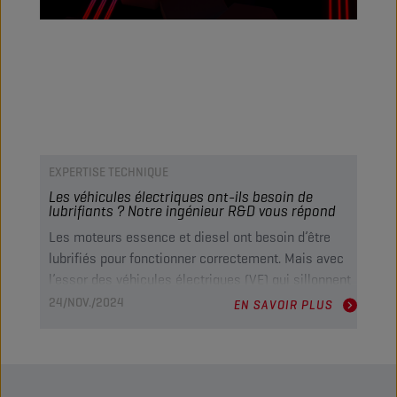
EXPERTISE TECHNIQUE
Les véhicules électriques ont-ils besoin de
lubrifiants ? Notre ingénieur R&D vous répond
Les moteurs essence et diesel ont besoin d’être
lubrifiés pour fonctionner correctement. Mais avec
l’essor des véhicules électriques (VE) qui sillonnent
les routes, vous vous posez peut-être la question
24/NOV./2024
EN SAVOIR PLUS
suivante : Les lubrifiants sont-ils encore
nécessaires ? Nous avons interrogé notre ingénieur
R&D pour en savoir plus.