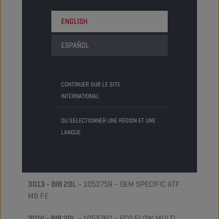
MV PREMIUM
ENGLISH
2300 - BIB 20L
- 1053754 - LIFE EXTENSION
75W80 GL 5
ESPAÑOL
2305 - BIB 20L
- 1053755 - NEW ENERGY 75W90
GL 5
CONTINUER SUR LE SITE
2308 - BIB 20L
- 1053756 - LIFE EXTENSION
INTERNATIONAL
80W90 GL 5
OU SÉLECTIONNER UNE RÉGION ET UNE
3006 - BIB 20L
- 1053757 - NEW ENERGY ATF D III
LANGUE
3010 - BIB 20L
- 1053758 - NEW ENERGY MULTI
VEHICLE ATF
3013 - BIB 20L
- 1053759 - OEM SPECIFIC ATF
MB FE
3014 - BIB 20L
- 1053760 - ECO FLOW MULTI