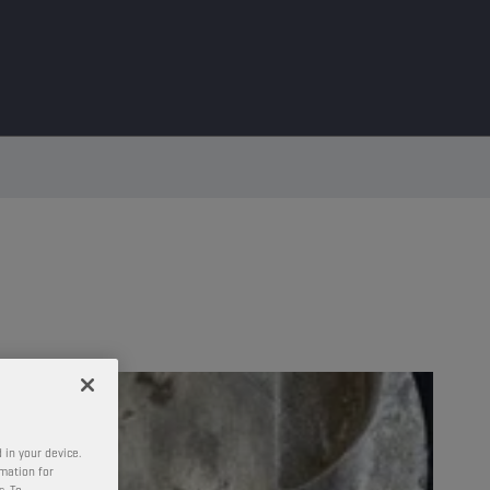
 in your device.
rmation for
s. To