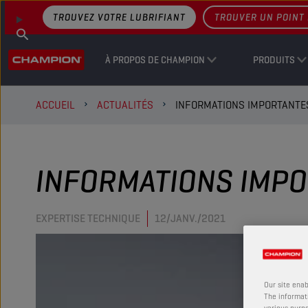
TROUVEZ VOTRE LUBRIFIANT
TROUVER UN POINT 
À PROPOS DE CHAMPION
PRODUITS
ACCUEIL
ACTUALITÉS
INFORMATIONS IMPORTANTES
INFORMATIONS IMPO
EXPERTISE TECHNIQUE
12/JANV./2021
Our site enab
The informati
various purpo