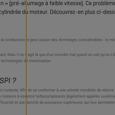
ion » (pré-allumage à faible vitesse). Ce problè
a cylindrée du moteur. Découvrez-en plus ci-des
de la combustion et peut causer des dommages considérables : le mél
ant. Mais il ne s'agit là que d'un moindre mal quand on sait qu'un 
 technologies de motorisation.
SPI ?
r le contexte. Afin de se conformer à une volonté mondiale de rédui
s moteurs à essence turbocompressés (également appelés suraliment
ficacité et une densité de puissance supérieures qui leur permette