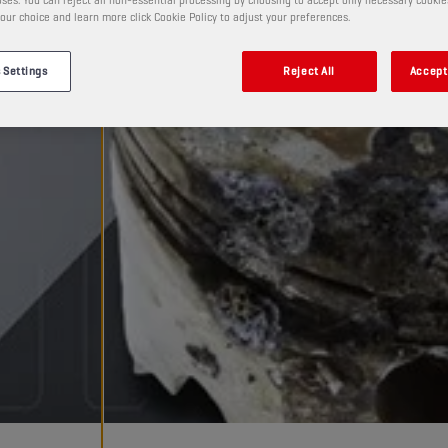
our choice and learn more click Cookie Policy to adjust your preferences.
 Settings
Reject All
Accept 