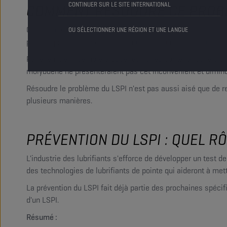
CONTINUER SUR LE SITE INTERNATIONAL
COMMENT RÉSOUDRE CE PROB
Comment empêcher le LSPI de se produire ? La dangerosité e
OU SÉLECTIONNER UNE RÉGION ET UNE LANGUE
penser que la composition du lubrifiant pourrait jouer un rôl
Par exemple, il semblerait que les huiles contenant une gr
molybdène ne présenteraient pas cet inconvénient et diminu
Résoudre le problème du LSPI n'est pas aussi aisé que de re
plusieurs manières.
PRÉVENTION DU LSPI : QUEL R
L'industrie des lubrifiants s'efforce de développer un test de
des technologies de lubrifiants de pointe qui aideront à me
La prévention du LSPI fait déjà partie des prochaines spécif
d'un LSPI.
Résumé :