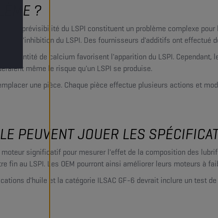
LÈME ?
t l'imprévisibilité du LSPI constituent un problème complexe pour l
e dans l'inhibition du LSPI. Des fournisseurs d'additifs ont effectué 
ande quantité de calcium favorisent l'apparition du LSPI. Cependant
eraient même le risque qu'un LSPI se produise.
mplacer une pièce. Chaque pièce effectue plusieurs actions et modifi
ÔLE PEUVENT JOUER LES SPÉCIFICA
 moteur significatif pour mesurer l'effet de la composition des lubrif
ttre fin au LSPI. Les OEM pourront ainsi améliorer leurs moteurs à f
ications d'huile et la catégorie ILSAC GF-6 devrait inclure un test d