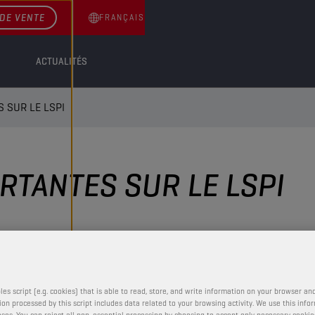
DE VENTE
FRANÇAIS
ACTUALITÉS
 SUR LE LSPI
RTANTES SUR LE LSPI
les script (e.g. cookies) that is able to read, store, and write information on your browser and
on processed by this script includes data related to your browsing activity. We use this info
ses. You can reject all non-essential processing by choosing to accept only necessary cookie