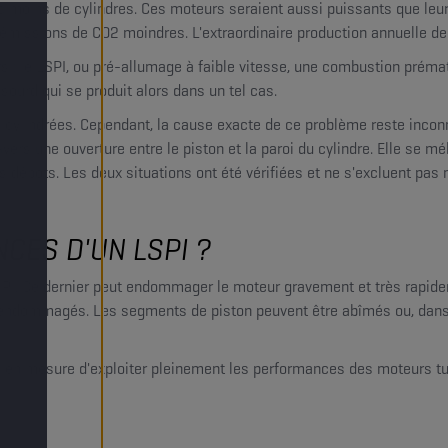
c moins de cylindres. Ces moteurs seraient aussi puissants que leurs
émissions de CO2 moindres. L'extraordinaire production annuelle d
: le LSPI, ou pré-allumage à faible vitesse, une combustion prémat
 sourd qui se produit alors dans un tel cas.
s cylindrées. Cependant, la cause exacte de ce problème reste inconn
rs une ouverture entre le piston et la paroi du cylindre. Elle se mé
s dépôts. Les deux situations ont été vérifiées et ne s'excluent pas
CES D'UN LSPI ?
SPI. Ce dernier peut endommager le moteur gravement et très rapidem
re endommagés. Les segments de piston peuvent être abîmés ou, dans 
 en mesure d'exploiter pleinement les performances des moteurs tur